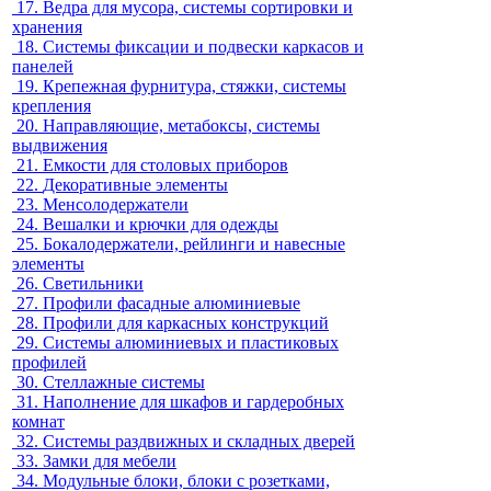
17.
Ведра для мусора, системы сортировки и
хранения
18.
Системы фиксации и подвески каркасов и
панелей
19.
Крепежная фурнитура, стяжки, системы
крепления
20.
Направляющие, метабоксы, системы
выдвижения
21.
Емкости для столовых приборов
22.
Декоративные элементы
23.
Менсолодержатели
24.
Вешалки и крючки для одежды
25.
Бокалодержатели, рейлинги и навесные
элементы
26.
Светильники
27.
Профили фасадные алюминиевые
28.
Профили для каркасных конструкций
29.
Системы алюминиевых и пластиковых
профилей
30.
Стеллажные системы
31.
Наполнение для шкафов и гардеробных
комнат
32.
Системы раздвижных и складных дверей
33.
Замки для мебели
34.
Модульные блоки, блоки с розетками,