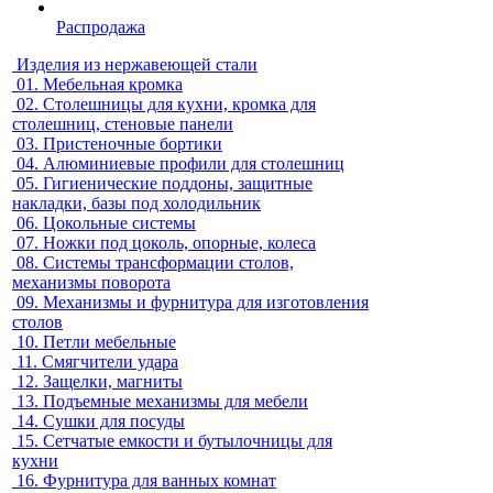
Распродажа
Изделия из нержавеющей стали
01.
Мебельная кромка
02.
Столешницы для кухни, кромка для
столешниц, стеновые панели
03.
Пристеночные бортики
04.
Алюминиевые профили для столешниц
05.
Гигиенические поддоны, защитные
накладки, базы под холодильник
06.
Цокольные системы
07.
Ножки под цоколь, опорные, колеса
08.
Системы трансформации столов,
механизмы поворота
09.
Механизмы и фурнитура для изготовления
столов
10.
Петли мебельные
11.
Смягчители удара
12.
Защелки, магниты
13.
Подъемные механизмы для мебели
14.
Сушки для посуды
15.
Сетчатые емкости и бутылочницы для
кухни
16.
Фурнитура для ванных комнат