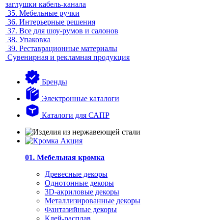
заглушки кабель-канала
35.
Мебельные ручки
36.
Интерьерные решения
37.
Все для шоу-румов и салонов
38.
Упаковка
39.
Реставрационные материалы
Сувенирная и рекламная продукция
Бренды
Электронные каталоги
Каталоги для САПР
01. Мебельная кромка
Древесные декоры
Однотонные декоры
3D-акриловые декоры
Металлизированные декоры
Фантазийные декоры
Клей-расплав