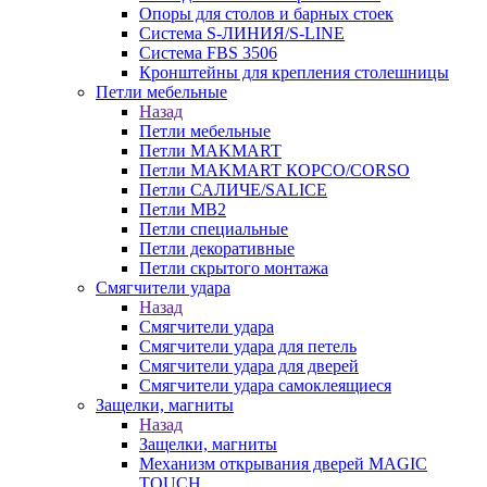
Опоры для столов и барных стоек
Система S-ЛИНИЯ/S-LINE
Система FBS 3506
Кронштейны для крепления столешницы
Петли мебельные
Назад
Петли мебельные
Петли MAKMART
Петли MAKMART КОРСО/CORSO
Петли САЛИЧЕ/SALICE
Петли MB2
Петли специальные
Петли декоративные
Петли скрытого монтажа
Смягчители удара
Назад
Смягчители удара
Смягчители удара для петель
Смягчители удара для дверей
Cмягчители удара самоклеящиеся
Защелки, магниты
Назад
Защелки, магниты
Механизм открывания дверей MAGIC
TOUCH