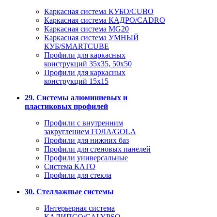
Каркасная система КУБО/CUBO
Каркасная система КАДРО/CADRO
Каркасная система MG20
Каркасная система УМНЫЙ
КУБ/SMARTCUBE
Профили для каркасных
конструкций 35x35, 50x50
Профили для каркасных
конструкций 15х15
29. Системы алюминиевых и
пластиковых профилей
Профили с внутренним
закруглением ГОЛА/GOLA
Профили для нижних баз
Профили для стеновых панелей
Профили универсальные
Система КАТО
Профили для стекла
30. Стеллажные системы
Интерьерная система
КАЛИПСО/CALYPSO