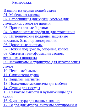
Распродажа
Изделия из нержавеющей стали
01.
Мебельная кромка
02.
Столешницы для кухни, кромка для
столешниц, стеновые панели
03.
Пристеночные бортики
04.
Алюминиевые профили для столешниц
05.
Гигиенические поддоны, защитные
накладки, базы под холодильник
06.
Цокольные системы
07.
Ножки под цоколь, опорные, колеса
08.
Системы трансформации столов,
механизмы поворота
09.
Механизмы и фурнитура для изготовления
столов
10.
Петли мебельные
11.
Смягчители удара
12.
Защелки, магниты
13.
Подъемные механизмы для мебели
14.
Сушки для посуды
15.
Сетчатые емкости и бутылочницы для
кухни
16.
Фурнитура для ванных комнат
17.
Ведра для мусора, системы сортировки и