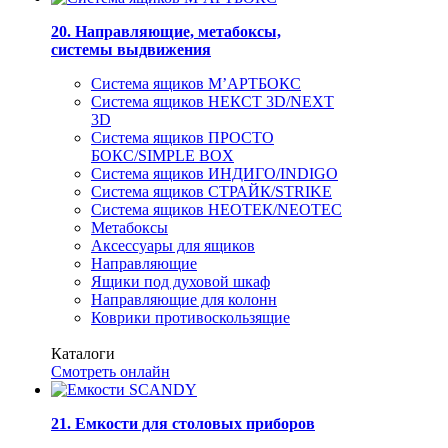
20. Направляющие, метабоксы,
системы выдвижения
Система ящиков М’АРТБОКС
Система ящиков НЕКСТ 3D/NEXT
3D
Система ящиков ПРОСТО
БОКС/SIMPLE BOX
Система ящиков ИНДИГО/INDIGO
Система ящиков СТРАЙК/STRIKE
Система ящиков НЕОТЕК/NEOTEC
Метабоксы
Аксессуары для ящиков
Направляющие
Ящики под духовой шкаф
Направляющие для колонн
Коврики противоскользящие
Каталоги
Смотреть онлайн
21. Емкости для столовых приборов