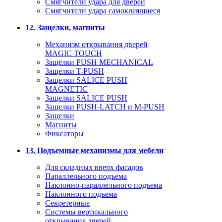
Смягчители удара для дверей
Cмягчители удара самоклеящиеся
12. Защелки, магниты
Механизм открывания дверей
MAGIC TOUCH
Защёлки PUSH MECHANICAL
Защелки T-PUSH
Защелки SALICE PUSH
MAGNETIC
Защелки SALICE PUSH
Защелки PUSH-LATCH и M-PUSH
Защелки
Магниты
Фиксаторы
13. Подъемные механизмы для мебели
Для складных вверх фасадов
Параллельного подъема
Наклонно-параллельного подъема
Наклонного подъема
Секретерные
Системы вертикального
открывания дверей