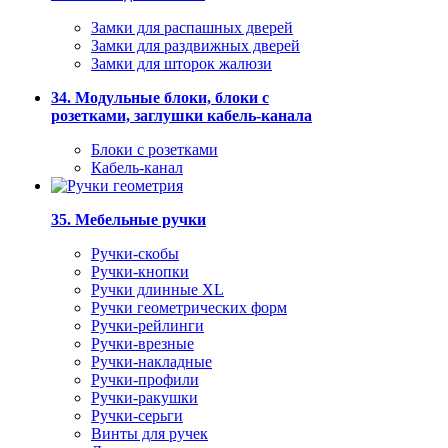
Замки для распашных дверей
Замки для раздвижных дверей
Замки для шторок жалюзи
34. Модульные блоки, блоки с
розетками, заглушки кабель-канала
Блоки с розетками
Кабель-канал
35. Мебельные ручки
Ручки-скобы
Ручки-кнопки
Ручки длинные XL
Ручки геометрических форм
Ручки-рейлинги
Ручки-врезные
Ручки-накладные
Ручки-профили
Ручки-ракушки
Ручки-серьги
Винты для ручек