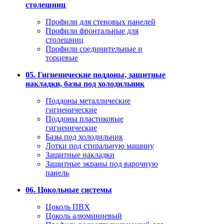
столешниц
Профили для стеновых панелей
Профили фронтальные для
столешниц
Профили соединительные и
торцевые
05. Гигиенические поддоны, защитные
накладки, базы под холодильник
Поддоны металлические
гигиенические
Поддоны пластиковые
гигиенические
Базы под холодильник
Лотки под стиральную машину
Защитные накладки
Защитные экраны под варочную
панель
06. Цокольные системы
Цоколь ПВХ
Цоколь алюминиевый