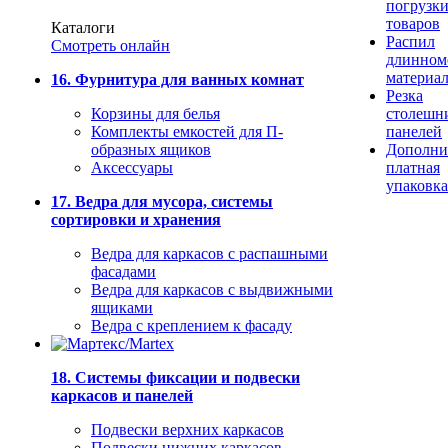
погрузк
товаров
Каталоги
Распил
Смотреть онлайн
длинном
материа
16. Фурнитура для ванных комнат
Резка
Корзины для белья
столешн
Комплекты емкостей для П-
панелей
образных ящиков
Дополни
Аксессуары
платная
упаковка
17. Ведра для мусора, системы
сортировки и хранения
Ведра для каркасов с распашными
фасадами
Ведра для каркасов с выдвижными
ящиками
Ведра с креплением к фасаду
18. Системы фиксации и подвески
каркасов и панелей
Подвески верхних каркасов
Подвески нижних каркасов