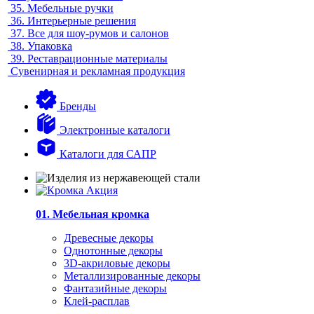
35.
Мебельные ручки
36.
Интерьерные решения
37.
Все для шоу-румов и салонов
38.
Упаковка
39.
Реставрационные материалы
Сувенирная и рекламная продукция
Бренды
Электронные каталоги
Каталоги для САПР
01. Мебельная кромка
Древесные декоры
Однотонные декоры
3D-акриловые декоры
Металлизированные декоры
Фантазийные декоры
Клей-расплав