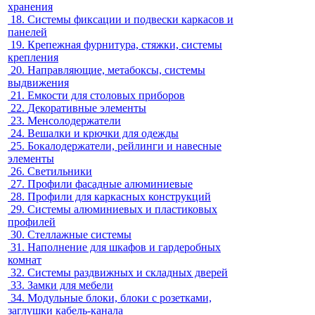
хранения
18.
Системы фиксации и подвески каркасов и
панелей
19.
Крепежная фурнитура, стяжки, системы
крепления
20.
Направляющие, метабоксы, системы
выдвижения
21.
Емкости для столовых приборов
22.
Декоративные элементы
23.
Менсолодержатели
24.
Вешалки и крючки для одежды
25.
Бокалодержатели, рейлинги и навесные
элементы
26.
Светильники
27.
Профили фасадные алюминиевые
28.
Профили для каркасных конструкций
29.
Системы алюминиевых и пластиковых
профилей
30.
Стеллажные системы
31.
Наполнение для шкафов и гардеробных
комнат
32.
Системы раздвижных и складных дверей
33.
Замки для мебели
34.
Модульные блоки, блоки с розетками,
заглушки кабель-канала