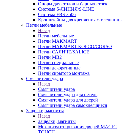
Опоры для столов и барных стоек
Система S-ЛИНИЯ/S-LINE
Система FBS 3506
Кронштейны для крепления столешницы
Петли мебельные
Назад
Петли мебельные
Петли MAKMART
Петли MAKMART КОРСО/CORSO
Петли САЛИЧЕ/SALICE
Петли MB2
Петли специальные
Петли декоративные
Петли скрытого монтажа
Смягчители удара
Назад
Смягчители удара
Смягчители удара для петель
Смягчители удара для дверей
Cмягчители удара самоклеящиеся
Защелки, магниты
Назад
Защелки, магниты
Механизм открывания дверей MAGIC
TOUCH