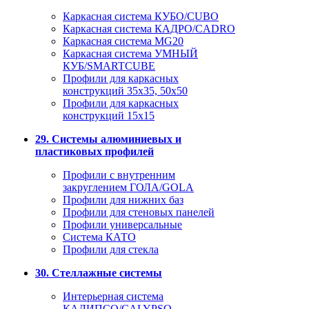
Каркасная система КУБО/CUBO
Каркасная система КАДРО/CADRO
Каркасная система MG20
Каркасная система УМНЫЙ
КУБ/SMARTCUBE
Профили для каркасных
конструкций 35x35, 50x50
Профили для каркасных
конструкций 15х15
29. Системы алюминиевых и
пластиковых профилей
Профили с внутренним
закруглением ГОЛА/GOLA
Профили для нижних баз
Профили для стеновых панелей
Профили универсальные
Система КАТО
Профили для стекла
30. Стеллажные системы
Интерьерная система
КАЛИПСО/CALYPSO