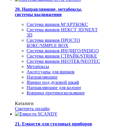
20. Направляющие, метабоксы,
системы выдвижения
Система ящиков М’АРТБОКС
Система ящиков НЕКСТ 3D/NEXT
3D
Система ящиков ПРОСТО
БОКС/SIMPLE BOX
Система ящиков ИНДИГО/INDIGO
Система ящиков СТРАЙК/STRIKE
Система ящиков НЕОТЕК/NEOTEC
Метабоксы
Аксессуары для ящиков
Направляющие
Ящики под духовой шкаф
Направляющие для колонн
Коврики противоскользящие
Каталоги
Смотреть онлайн
21. Емкости для столовых приборов