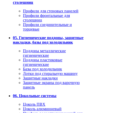
столешниц
Профили для стеновых панелей
Профили фронтальные для
столешниц
Профили соединительные и
торцевые
05. Гигиенические поддоны, защитные
накладки, базы под холодильник
Поддоны металлические
гигиенические
Поддоны пластиковые
гигиенические
Базы под холодильник
Лотки под стиральную машину
Защитные накладки
Защитные экраны под варочную
панель
06. Цокольные системы
Цоколь ПВХ
Цоколь алюминиевый