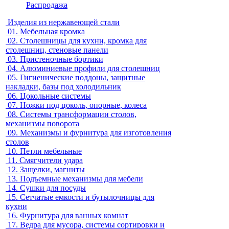
Распродажа
Изделия из нержавеющей стали
01.
Мебельная кромка
02.
Столешницы для кухни, кромка для
столешниц, стеновые панели
03.
Пристеночные бортики
04.
Алюминиевые профили для столешниц
05.
Гигиенические поддоны, защитные
накладки, базы под холодильник
06.
Цокольные системы
07.
Ножки под цоколь, опорные, колеса
08.
Системы трансформации столов,
механизмы поворота
09.
Механизмы и фурнитура для изготовления
столов
10.
Петли мебельные
11.
Смягчители удара
12.
Защелки, магниты
13.
Подъемные механизмы для мебели
14.
Сушки для посуды
15.
Сетчатые емкости и бутылочницы для
кухни
16.
Фурнитура для ванных комнат
17.
Ведра для мусора, системы сортировки и