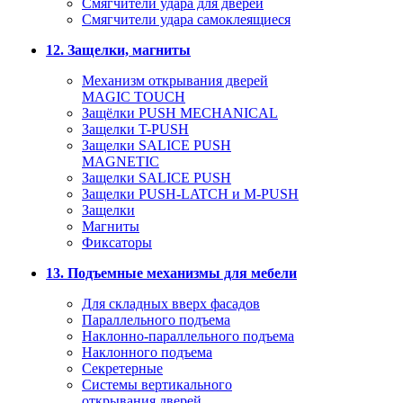
Смягчители удара для дверей
Cмягчители удара самоклеящиеся
12. Защелки, магниты
Механизм открывания дверей
MAGIC TOUCH
Защёлки PUSH MECHANICAL
Защелки T-PUSH
Защелки SALICE PUSH
MAGNETIC
Защелки SALICE PUSH
Защелки PUSH-LATCH и M-PUSH
Защелки
Магниты
Фиксаторы
13. Подъемные механизмы для мебели
Для складных вверх фасадов
Параллельного подъема
Наклонно-параллельного подъема
Наклонного подъема
Секретерные
Системы вертикального
открывания дверей