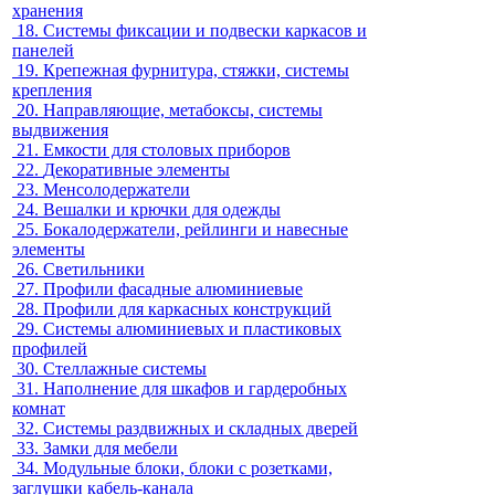
хранения
18.
Системы фиксации и подвески каркасов и
панелей
19.
Крепежная фурнитура, стяжки, системы
крепления
20.
Направляющие, метабоксы, системы
выдвижения
21.
Емкости для столовых приборов
22.
Декоративные элементы
23.
Менсолодержатели
24.
Вешалки и крючки для одежды
25.
Бокалодержатели, рейлинги и навесные
элементы
26.
Светильники
27.
Профили фасадные алюминиевые
28.
Профили для каркасных конструкций
29.
Системы алюминиевых и пластиковых
профилей
30.
Стеллажные системы
31.
Наполнение для шкафов и гардеробных
комнат
32.
Системы раздвижных и складных дверей
33.
Замки для мебели
34.
Модульные блоки, блоки с розетками,
заглушки кабель-канала