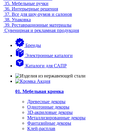
35.
Мебельные ручки
36.
Интерьерные решения
37.
Все для шоу-румов и салонов
38.
Упаковка
39.
Реставрационные материалы
Сувенирная и рекламная продукция
Бренды
Электронные каталоги
Каталоги для САПР
01. Мебельная кромка
Древесные декоры
Однотонные декоры
3D-акриловые декоры
Металлизированные декоры
Фантазийные декоры
Клей-расплав