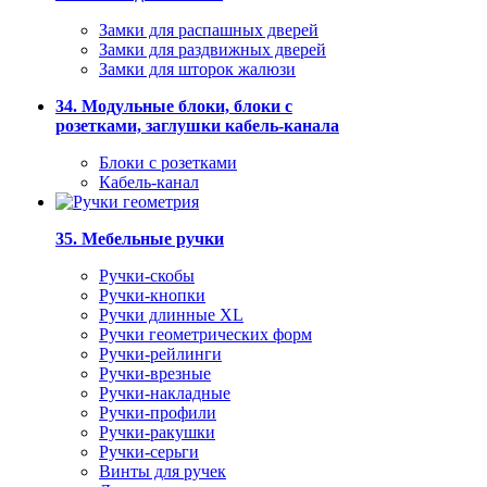
Замки для распашных дверей
Замки для раздвижных дверей
Замки для шторок жалюзи
34. Модульные блоки, блоки с
розетками, заглушки кабель-канала
Блоки с розетками
Кабель-канал
35. Мебельные ручки
Ручки-скобы
Ручки-кнопки
Ручки длинные XL
Ручки геометрических форм
Ручки-рейлинги
Ручки-врезные
Ручки-накладные
Ручки-профили
Ручки-ракушки
Ручки-серьги
Винты для ручек