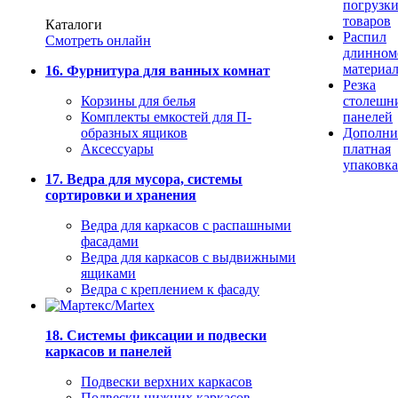
погрузк
товаров
Каталоги
Распил
Смотреть онлайн
длинном
материа
16. Фурнитура для ванных комнат
Резка
Корзины для белья
столешн
Комплекты емкостей для П-
панелей
образных ящиков
Дополни
Аксессуары
платная
упаковка
17. Ведра для мусора, системы
сортировки и хранения
Ведра для каркасов с распашными
фасадами
Ведра для каркасов с выдвижными
ящиками
Ведра с креплением к фасаду
18. Системы фиксации и подвески
каркасов и панелей
Подвески верхних каркасов
Подвески нижних каркасов