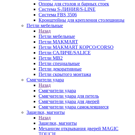
Опоры для столов и барных стоек
Система S-ЛИНИЯ/S-LINE
Система FBS 3506
Кронштейны для крепления столешницы
Петли мебельные
Назад
Петли мебельные
Петли MAKMART
Петли MAKMART КОРСО/CORSO
Петли САЛИЧЕ/SALICE
Петли MB2
Петли специальные
Петли декоративные
Петли скрытого монтажа
Смягчители удара
Назад
Смягчители удара
Смягчители удара для петель
Смягчители удара для дверей
Cмягчители удара самоклеящиеся
Защелки, магниты
Назад
Защелки, магниты
Механизм открывания дверей MAGIC
TOUCH