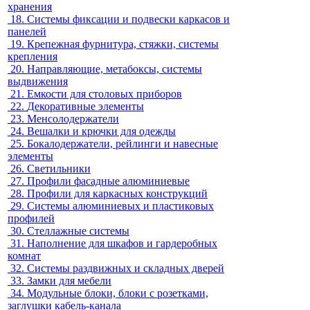
хранения
18.
Системы фиксации и подвески каркасов и
панелей
19.
Крепежная фурнитура, стяжки, системы
крепления
20.
Направляющие, метабоксы, системы
выдвижения
21.
Емкости для столовых приборов
22.
Декоративные элементы
23.
Менсолодержатели
24.
Вешалки и крючки для одежды
25.
Бокалодержатели, рейлинги и навесные
элементы
26.
Светильники
27.
Профили фасадные алюминиевые
28.
Профили для каркасных конструкций
29.
Системы алюминиевых и пластиковых
профилей
30.
Стеллажные системы
31.
Наполнение для шкафов и гардеробных
комнат
32.
Системы раздвижных и складных дверей
33.
Замки для мебели
34.
Модульные блоки, блоки с розетками,
заглушки кабель-канала