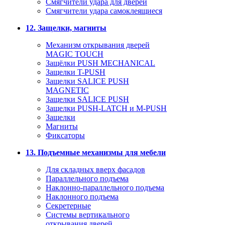
Смягчители удара для дверей
Cмягчители удара самоклеящиеся
12. Защелки, магниты
Механизм открывания дверей
MAGIC TOUCH
Защёлки PUSH MECHANICAL
Защелки T-PUSH
Защелки SALICE PUSH
MAGNETIC
Защелки SALICE PUSH
Защелки PUSH-LATCH и M-PUSH
Защелки
Магниты
Фиксаторы
13. Подъемные механизмы для мебели
Для складных вверх фасадов
Параллельного подъема
Наклонно-параллельного подъема
Наклонного подъема
Секретерные
Системы вертикального
открывания дверей