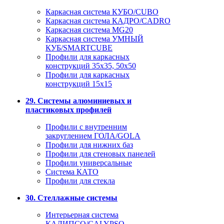
Каркасная система КУБО/CUBO
Каркасная система КАДРО/CADRO
Каркасная система MG20
Каркасная система УМНЫЙ
КУБ/SMARTCUBE
Профили для каркасных
конструкций 35x35, 50x50
Профили для каркасных
конструкций 15х15
29. Системы алюминиевых и
пластиковых профилей
Профили с внутренним
закруглением ГОЛА/GOLA
Профили для нижних баз
Профили для стеновых панелей
Профили универсальные
Система КАТО
Профили для стекла
30. Стеллажные системы
Интерьерная система
КАЛИПСО/CALYPSO