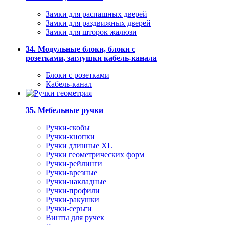
Замки для распашных дверей
Замки для раздвижных дверей
Замки для шторок жалюзи
34. Модульные блоки, блоки с
розетками, заглушки кабель-канала
Блоки с розетками
Кабель-канал
35. Мебельные ручки
Ручки-скобы
Ручки-кнопки
Ручки длинные XL
Ручки геометрических форм
Ручки-рейлинги
Ручки-врезные
Ручки-накладные
Ручки-профили
Ручки-ракушки
Ручки-серьги
Винты для ручек