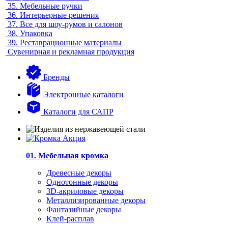
35.
Мебельные ручки
36.
Интерьерные решения
37.
Все для шоу-румов и салонов
38.
Упаковка
39.
Реставрационные материалы
Сувенирная и рекламная продукция
Бренды
Электронные каталоги
Каталоги для САПР
01. Мебельная кромка
Древесные декоры
Однотонные декоры
3D-акриловые декоры
Металлизированные декоры
Фантазийные декоры
Клей-расплав