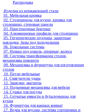
Распродажа
Изделия из нержавеющей стали
01.
Мебельная кромка
02.
Столешницы для кухни, кромка для
столешниц, стеновые панели
03.
Пристеночные бортики
04.
Алюминиевые профили для столешниц
05.
Гигиенические поддоны, защитные
накладки, базы под холодильник
06.
Цокольные системы
07.
Ножки под цоколь, опорные, колеса
08.
Системы трансформации столов,
механизмы поворота
09.
Механизмы и фурнитура для изготовления
столов
10.
Петли мебельные
11.
Смягчители удара
12.
Защелки, магниты
13.
Подъемные механизмы для мебели
14.
Сушки для посуды
15.
Сетчатые емкости и бутылочницы для
кухни
16.
Фурнитура для ванных комнат
17.
Ведра для мусора, системы сортировки и