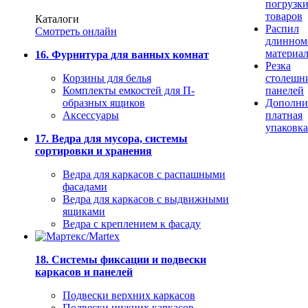
погрузк
товаров
Каталоги
Распил
Смотреть онлайн
длинном
материа
16. Фурнитура для ванных комнат
Резка
Корзины для белья
столешн
Комплекты емкостей для П-
панелей
образных ящиков
Дополни
Аксессуары
платная
упаковка
17. Ведра для мусора, системы
сортировки и хранения
Ведра для каркасов с распашными
фасадами
Ведра для каркасов с выдвижными
ящиками
Ведра с креплением к фасаду
18. Системы фиксации и подвески
каркасов и панелей
Подвески верхних каркасов
Подвески нижних каркасов