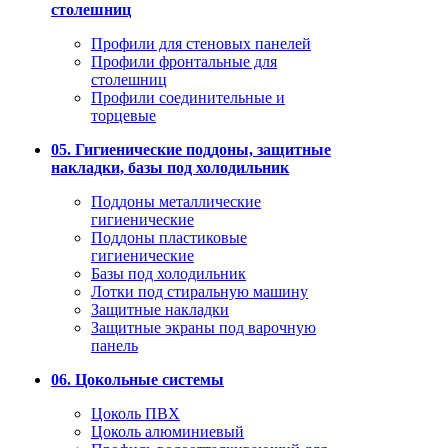
столешниц
Профили для стеновых панелей
Профили фронтальные для
столешниц
Профили соединительные и
торцевые
05. Гигиенические поддоны, защитные
накладки, базы под холодильник
Поддоны металлические
гигиенические
Поддоны пластиковые
гигиенические
Базы под холодильник
Лотки под стиральную машину
Защитные накладки
Защитные экраны под варочную
панель
06. Цокольные системы
Цоколь ПВХ
Цоколь алюминиевый