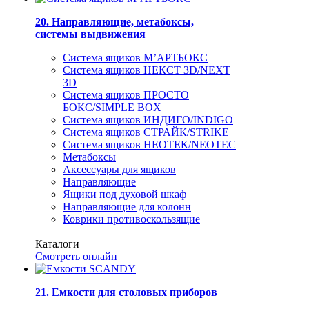
20. Направляющие, метабоксы,
системы выдвижения
Система ящиков М’АРТБОКС
Система ящиков НЕКСТ 3D/NEXT
3D
Система ящиков ПРОСТО
БОКС/SIMPLE BOX
Система ящиков ИНДИГО/INDIGO
Система ящиков СТРАЙК/STRIKE
Система ящиков НЕОТЕК/NEOTEC
Метабоксы
Аксессуары для ящиков
Направляющие
Ящики под духовой шкаф
Направляющие для колонн
Коврики противоскользящие
Каталоги
Смотреть онлайн
21. Емкости для столовых приборов