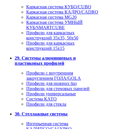
Каркасная система КУБО/CUBO
Каркасная система КАДРО/CADRO
Каркасная система MG20
Каркасная система УМНЫЙ
КУБ/SMARTCUBE
Профили для каркасных
конструкций 35x35, 50x50
Профили для каркасных
конструкций 15х15
29. Системы алюминиевых и
пластиковых профилей
Профили с внутренним
закруглением ГОЛА/GOLA
Профили для нижних баз
Профили для стеновых панелей
Профили универсальные
Система КАТО
Профили для стекла
30. Стеллажные системы
Интерьерная система
КАЛИПСО/CALYPSO