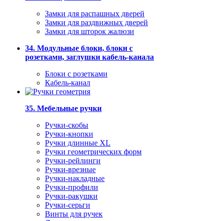
Замки для распашных дверей
Замки для раздвижных дверей
Замки для шторок жалюзи
34. Модульные блоки, блоки с
розетками, заглушки кабель-канала
Блоки с розетками
Кабель-канал
35. Мебельные ручки
Ручки-скобы
Ручки-кнопки
Ручки длинные XL
Ручки геометрических форм
Ручки-рейлинги
Ручки-врезные
Ручки-накладные
Ручки-профили
Ручки-ракушки
Ручки-серьги
Винты для ручек