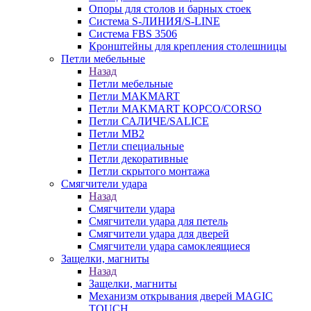
Опоры для столов и барных стоек
Система S-ЛИНИЯ/S-LINE
Система FBS 3506
Кронштейны для крепления столешницы
Петли мебельные
Назад
Петли мебельные
Петли MAKMART
Петли MAKMART КОРСО/CORSO
Петли САЛИЧЕ/SALICE
Петли MB2
Петли специальные
Петли декоративные
Петли скрытого монтажа
Смягчители удара
Назад
Смягчители удара
Смягчители удара для петель
Смягчители удара для дверей
Cмягчители удара самоклеящиеся
Защелки, магниты
Назад
Защелки, магниты
Механизм открывания дверей MAGIC
TOUCH