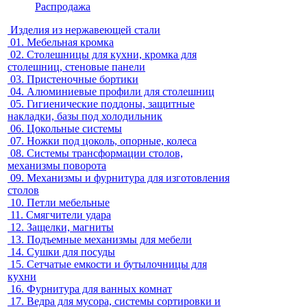
Распродажа
Изделия из нержавеющей стали
01.
Мебельная кромка
02.
Столешницы для кухни, кромка для
столешниц, стеновые панели
03.
Пристеночные бортики
04.
Алюминиевые профили для столешниц
05.
Гигиенические поддоны, защитные
накладки, базы под холодильник
06.
Цокольные системы
07.
Ножки под цоколь, опорные, колеса
08.
Системы трансформации столов,
механизмы поворота
09.
Механизмы и фурнитура для изготовления
столов
10.
Петли мебельные
11.
Смягчители удара
12.
Защелки, магниты
13.
Подъемные механизмы для мебели
14.
Сушки для посуды
15.
Сетчатые емкости и бутылочницы для
кухни
16.
Фурнитура для ванных комнат
17.
Ведра для мусора, системы сортировки и