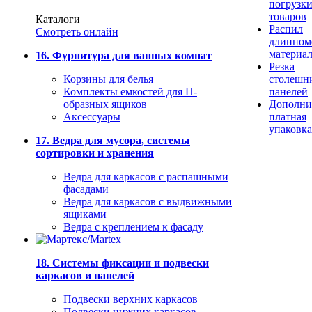
погрузк
товаров
Каталоги
Распил
Смотреть онлайн
длинном
материа
16. Фурнитура для ванных комнат
Резка
Корзины для белья
столешн
Комплекты емкостей для П-
панелей
образных ящиков
Дополни
Аксессуары
платная
упаковка
17. Ведра для мусора, системы
сортировки и хранения
Ведра для каркасов с распашными
фасадами
Ведра для каркасов с выдвижными
ящиками
Ведра с креплением к фасаду
18. Системы фиксации и подвески
каркасов и панелей
Подвески верхних каркасов
Подвески нижних каркасов