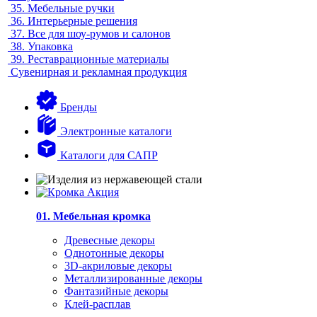
35.
Мебельные ручки
36.
Интерьерные решения
37.
Все для шоу-румов и салонов
38.
Упаковка
39.
Реставрационные материалы
Сувенирная и рекламная продукция
Бренды
Электронные каталоги
Каталоги для САПР
01. Мебельная кромка
Древесные декоры
Однотонные декоры
3D-акриловые декоры
Металлизированные декоры
Фантазийные декоры
Клей-расплав