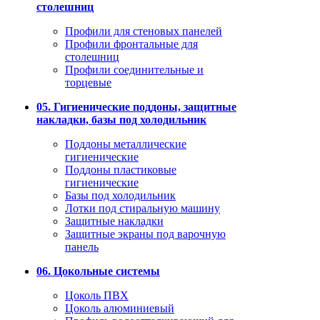
столешниц
Профили для стеновых панелей
Профили фронтальные для
столешниц
Профили соединительные и
торцевые
05. Гигиенические поддоны, защитные
накладки, базы под холодильник
Поддоны металлические
гигиенические
Поддоны пластиковые
гигиенические
Базы под холодильник
Лотки под стиральную машину
Защитные накладки
Защитные экраны под варочную
панель
06. Цокольные системы
Цоколь ПВХ
Цоколь алюминиевый