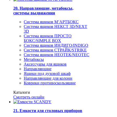
20. Направляющие, метабоксы,
системы выдвижения
Система ящиков М’АРТБОКС
Система ящиков НЕКСТ 3D/NEXT
3D
Система ящиков ПРОСТО
БОКС/SIMPLE BOX
Система ящиков ИНДИГО/INDIGO
Система ящиков СТРАЙК/STRIKE
Система ящиков НЕОТЕК/NEOTEC
Метабоксы
Аксессуары для ящиков
Направляющие
Ящики под духовой шкаф
Направляющие для колонн
Коврики противоскользящие
Каталоги
Смотреть онлайн
21. Емкости для столовых приборов