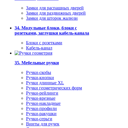
Замки для распашных дверей
Замки для раздвижных дверей
Замки для шторок жалюзи
34. Модульные блоки, блоки с
розетками, заглушки кабель-канала
Блоки с розетками
Кабель-канал
35. Мебельные ручки
Ручки-скобы
Ручки-кнопки
Ручки длинные XL
Ручки геометрических форм
Ручки-рейлинги
Ручки-врезные
Ручки-накладные
Ручки-профили
Ручки-ракушки
Ручки-серьги
Винты для ручек