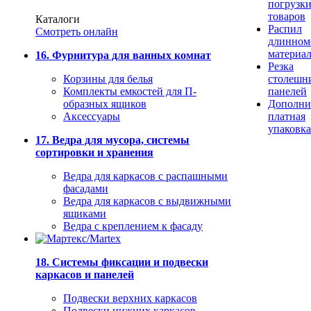
погрузк
товаров
Каталоги
Распил
Смотреть онлайн
длинном
материа
16. Фурнитура для ванных комнат
Резка
Корзины для белья
столешн
Комплекты емкостей для П-
панелей
образных ящиков
Дополни
Аксессуары
платная
упаковка
17. Ведра для мусора, системы
сортировки и хранения
Ведра для каркасов с распашными
фасадами
Ведра для каркасов с выдвижными
ящиками
Ведра с креплением к фасаду
18. Системы фиксации и подвески
каркасов и панелей
Подвески верхних каркасов
Подвески нижних каркасов