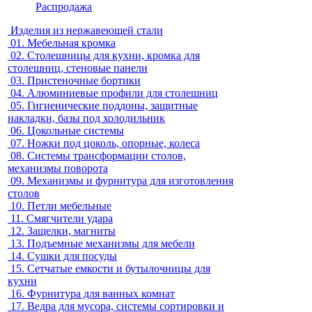
Распродажа
Изделия из нержавеющей стали
01.
Мебельная кромка
02.
Столешницы для кухни, кромка для
столешниц, стеновые панели
03.
Пристеночные бортики
04.
Алюминиевые профили для столешниц
05.
Гигиенические поддоны, защитные
накладки, базы под холодильник
06.
Цокольные системы
07.
Ножки под цоколь, опорные, колеса
08.
Системы трансформации столов,
механизмы поворота
09.
Механизмы и фурнитура для изготовления
столов
10.
Петли мебельные
11.
Смягчители удара
12.
Защелки, магниты
13.
Подъемные механизмы для мебели
14.
Сушки для посуды
15.
Сетчатые емкости и бутылочницы для
кухни
16.
Фурнитура для ванных комнат
17.
Ведра для мусора, системы сортировки и