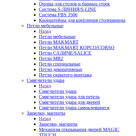
Опоры для столов и барных стоек
Система S-ЛИНИЯ/S-LINE
Система FBS 3506
Кронштейны для крепления столешницы
Петли мебельные
Назад
Петли мебельные
Петли MAKMART
Петли MAKMART КОРСО/CORSO
Петли САЛИЧЕ/SALICE
Петли MB2
Петли специальные
Петли декоративные
Петли скрытого монтажа
Смягчители удара
Назад
Смягчители удара
Смягчители удара для петель
Смягчители удара для дверей
Cмягчители удара самоклеящиеся
Защелки, магниты
Назад
Защелки, магниты
Механизм открывания дверей MAGIC
TOUCH