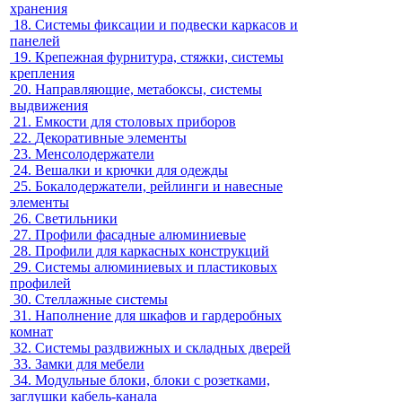
хранения
18.
Системы фиксации и подвески каркасов и
панелей
19.
Крепежная фурнитура, стяжки, системы
крепления
20.
Направляющие, метабоксы, системы
выдвижения
21.
Емкости для столовых приборов
22.
Декоративные элементы
23.
Менсолодержатели
24.
Вешалки и крючки для одежды
25.
Бокалодержатели, рейлинги и навесные
элементы
26.
Светильники
27.
Профили фасадные алюминиевые
28.
Профили для каркасных конструкций
29.
Системы алюминиевых и пластиковых
профилей
30.
Стеллажные системы
31.
Наполнение для шкафов и гардеробных
комнат
32.
Системы раздвижных и складных дверей
33.
Замки для мебели
34.
Модульные блоки, блоки с розетками,
заглушки кабель-канала