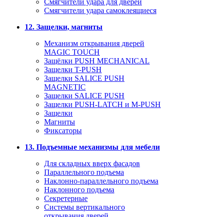
Смягчители удара для дверей
Cмягчители удара самоклеящиеся
12. Защелки, магниты
Механизм открывания дверей
MAGIC TOUCH
Защёлки PUSH MECHANICAL
Защелки T-PUSH
Защелки SALICE PUSH
MAGNETIC
Защелки SALICE PUSH
Защелки PUSH-LATCH и M-PUSH
Защелки
Магниты
Фиксаторы
13. Подъемные механизмы для мебели
Для складных вверх фасадов
Параллельного подъема
Наклонно-параллельного подъема
Наклонного подъема
Секретерные
Системы вертикального
открывания дверей