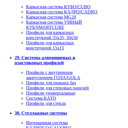
Каркасная система КУБО/CUBO
Каркасная система КАДРО/CADRO
Каркасная система MG20
Каркасная система УМНЫЙ
КУБ/SMARTCUBE
Профили для каркасных
конструкций 35x35, 50x50
Профили для каркасных
конструкций 15х15
29. Системы алюминиевых и
пластиковых профилей
Профили с внутренним
закруглением ГОЛА/GOLA
Профили для нижних баз
Профили для стеновых панелей
Профили универсальные
Система КАТО
Профили для стекла
30. Стеллажные системы
Интерьерная система
КАЛИПСО/CALYPSO