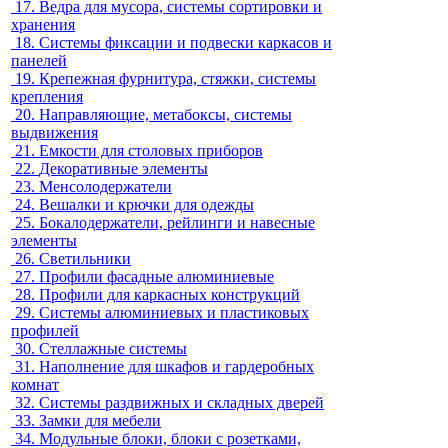
17.
Ведра для мусора, системы сортировки и
хранения
18.
Системы фиксации и подвески каркасов и
панелей
19.
Крепежная фурнитура, стяжки, системы
крепления
20.
Направляющие, метабоксы, системы
выдвижения
21.
Емкости для столовых приборов
22.
Декоративные элементы
23.
Менсолодержатели
24.
Вешалки и крючки для одежды
25.
Бокалодержатели, рейлинги и навесные
элементы
26.
Светильники
27.
Профили фасадные алюминиевые
28.
Профили для каркасных конструкций
29.
Системы алюминиевых и пластиковых
профилей
30.
Стеллажные системы
31.
Наполнение для шкафов и гардеробных
комнат
32.
Системы раздвижных и складных дверей
33.
Замки для мебели
34.
Модульные блоки, блоки с розетками,