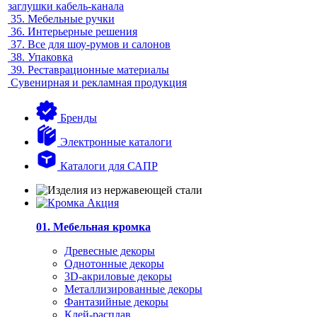
заглушки кабель-канала
35.
Мебельные ручки
36.
Интерьерные решения
37.
Все для шоу-румов и салонов
38.
Упаковка
39.
Реставрационные материалы
Сувенирная и рекламная продукция
Бренды
Электронные каталоги
Каталоги для САПР
01. Мебельная кромка
Древесные декоры
Однотонные декоры
3D-акриловые декоры
Металлизированные декоры
Фантазийные декоры
Клей-расплав