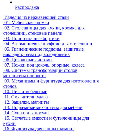
Распродажа
Изделия из нержавеющей стали
01.
Мебельная кромка
02.
Столешницы для кухни, кромка для
столешниц, стеновые панели
03.
Пристеночные бортики
04.
Алюминиевые профили для столешниц
05.
Гигиенические поддоны, защитные
накладки, базы под холодильник
06.
Цокольные системы
07.
Ножки под цоколь, опорные, колеса
08.
Системы трансформации столов,
механизмы поворота
09.
Механизмы и фурнитура для изготовления
столов
10.
Петли мебельные
11.
Смягчители удара
12.
Защелки, магниты
13.
Подъемные механизмы для мебели
14.
Сушки для посуды
15.
Сетчатые емкости и бутылочницы для
кухни
16.
Фурнитура для ванных комнат