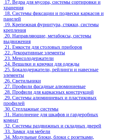
17.
Ведра для мусора, системы сортировки и
хранения
18.
Системы фиксации и подвески каркасов и
панелей
19.
Крепежная фурнитура, стяжки, системы
крепления
20.
Направляющие, метабоксы, системы
выдвижения
21.
Емкости для столовых приборов
22.
Декоративные элементы
23.
Менсолодержатели
24.
Вешалки и крючки для одежды
25.
Бокалодержатели, рейлинги и навесные
элементы
26.
Светильники
27.
Профили фасадные алюминиевые
28.
Профили для каркасных конструкций
29.
Системы алюминиевых и пластиковых
профилей
30.
Стеллажные системы
31.
Наполнение для шкафов и гардеробных
комнат
32.
Системы раздвижных и складных дверей
33.
Замки для мебели
34.
Модульные блоки, блоки с розетками,