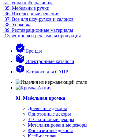
заглушки кабель-канала
35.
Мебельные ручки
36.
Интерьерные решения
37.
Все для шоу-румов и салонов
38.
Упаковка
39.
Реставрационные материалы
Сувенирная и рекламная продукция
Бренды
Электронные каталоги
Каталоги для САПР
01. Мебельная кромка
Древесные декоры
Однотонные декоры
3D-акриловые декоры
Металлизированные декоры
Фантазийные декоры
Клей-расплав