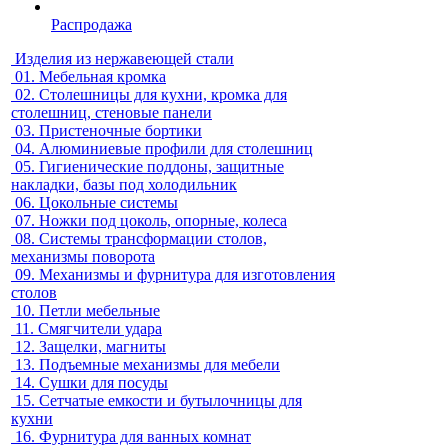
Распродажа
Изделия из нержавеющей стали
01.
Мебельная кромка
02.
Столешницы для кухни, кромка для
столешниц, стеновые панели
03.
Пристеночные бортики
04.
Алюминиевые профили для столешниц
05.
Гигиенические поддоны, защитные
накладки, базы под холодильник
06.
Цокольные системы
07.
Ножки под цоколь, опорные, колеса
08.
Системы трансформации столов,
механизмы поворота
09.
Механизмы и фурнитура для изготовления
столов
10.
Петли мебельные
11.
Смягчители удара
12.
Защелки, магниты
13.
Подъемные механизмы для мебели
14.
Сушки для посуды
15.
Сетчатые емкости и бутылочницы для
кухни
16.
Фурнитура для ванных комнат