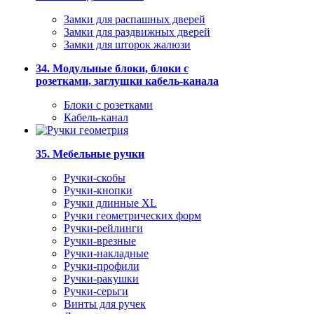
Замки для распашных дверей
Замки для раздвижных дверей
Замки для шторок жалюзи
34. Модульные блоки, блоки с
розетками, заглушки кабель-канала
Блоки с розетками
Кабель-канал
35. Мебельные ручки
Ручки-скобы
Ручки-кнопки
Ручки длинные XL
Ручки геометрических форм
Ручки-рейлинги
Ручки-врезные
Ручки-накладные
Ручки-профили
Ручки-ракушки
Ручки-серьги
Винты для ручек