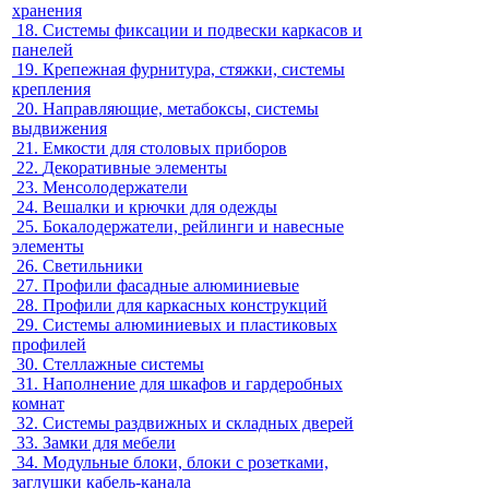
хранения
18.
Системы фиксации и подвески каркасов и
панелей
19.
Крепежная фурнитура, стяжки, системы
крепления
20.
Направляющие, метабоксы, системы
выдвижения
21.
Емкости для столовых приборов
22.
Декоративные элементы
23.
Менсолодержатели
24.
Вешалки и крючки для одежды
25.
Бокалодержатели, рейлинги и навесные
элементы
26.
Светильники
27.
Профили фасадные алюминиевые
28.
Профили для каркасных конструкций
29.
Системы алюминиевых и пластиковых
профилей
30.
Стеллажные системы
31.
Наполнение для шкафов и гардеробных
комнат
32.
Системы раздвижных и складных дверей
33.
Замки для мебели
34.
Модульные блоки, блоки с розетками,
заглушки кабель-канала