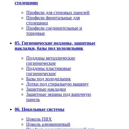
столешниц
Профили для стеновых панелей
Профили фронтальные для
столешниц
Профили соединительные и
торцевые
05. Гигиенические поддоны, защитные
накладки, базы под холодильник
Поддоны металлические
гигиенические
Поддоны пластиковые
гигиенические
Базы под холодильник
Лотки под стиральную машину
Защитные накладки
Защитные экраны под варочную
панель
06. Цокольные системы
Цоколь ПВХ
Цоколь алюминиевый