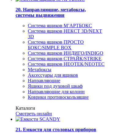
20. Направляющие, метабоксы,
системы выдвижения
Система ящиков М’АРТБОКС
Система ящиков НЕКСТ 3D/NEXT
3D
Система ящиков ПРОСТО
БОКС/SIMPLE BOX
Система ящиков ИНДИГО/INDIGO
Система ящиков СТРАЙК/STRIKE
Система ящиков НЕОТЕК/NEOTEC
Метабоксы
Аксессуары для ящиков
Направляющие
Ящики под духовой шкаф
Направляющие для колонн
Коврики противоскользящие
Каталоги
Смотреть онлайн
21. Емкости для столовых приборов