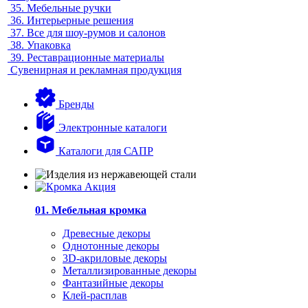
35.
Мебельные ручки
36.
Интерьерные решения
37.
Все для шоу-румов и салонов
38.
Упаковка
39.
Реставрационные материалы
Сувенирная и рекламная продукция
Бренды
Электронные каталоги
Каталоги для САПР
01. Мебельная кромка
Древесные декоры
Однотонные декоры
3D-акриловые декоры
Металлизированные декоры
Фантазийные декоры
Клей-расплав