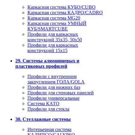
Каркасная система КУБО/CUBO
Каркасная система КАДРО/CADRO
Каркасная система MG20
Каркасная система УМНЫЙ
КУБ/SMARTCUBE
Профили для каркасных
конструкций 35x35, 50x50
Профили для каркасных
конструкций 15х15
29. Системы алюминиевых и
пластиковых профилей
Профили с внутренним
закруглением ГОЛА/GOLA
Профили для нижних баз
Профили для стеновых панелей
Профили универсальные
Система КАТО
Профили для стекла
30. Стеллажные системы
Интерьерная система
КАЛИПСО/CALYPSO