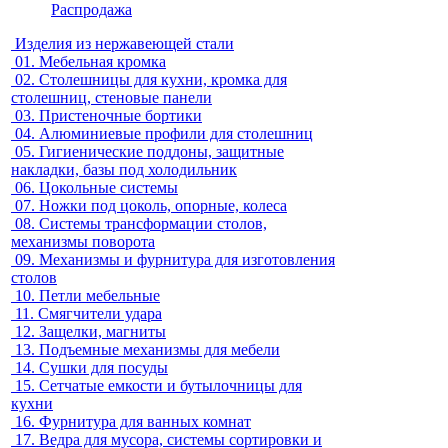
Распродажа
Изделия из нержавеющей стали
01.
Мебельная кромка
02.
Столешницы для кухни, кромка для
столешниц, стеновые панели
03.
Пристеночные бортики
04.
Алюминиевые профили для столешниц
05.
Гигиенические поддоны, защитные
накладки, базы под холодильник
06.
Цокольные системы
07.
Ножки под цоколь, опорные, колеса
08.
Системы трансформации столов,
механизмы поворота
09.
Механизмы и фурнитура для изготовления
столов
10.
Петли мебельные
11.
Смягчители удара
12.
Защелки, магниты
13.
Подъемные механизмы для мебели
14.
Сушки для посуды
15.
Сетчатые емкости и бутылочницы для
кухни
16.
Фурнитура для ванных комнат
17.
Ведра для мусора, системы сортировки и