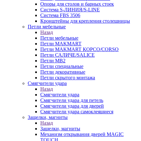
Опоры для столов и барных стоек
Система S-ЛИНИЯ/S-LINE
Система FBS 3506
Кронштейны для крепления столешницы
Петли мебельные
Назад
Петли мебельные
Петли MAKMART
Петли MAKMART КОРСО/CORSO
Петли САЛИЧЕ/SALICE
Петли MB2
Петли специальные
Петли декоративные
Петли скрытого монтажа
Смягчители удара
Назад
Смягчители удара
Смягчители удара для петель
Смягчители удара для дверей
Cмягчители удара самоклеящиеся
Защелки, магниты
Назад
Защелки, магниты
Механизм открывания дверей MAGIC
TOUCH