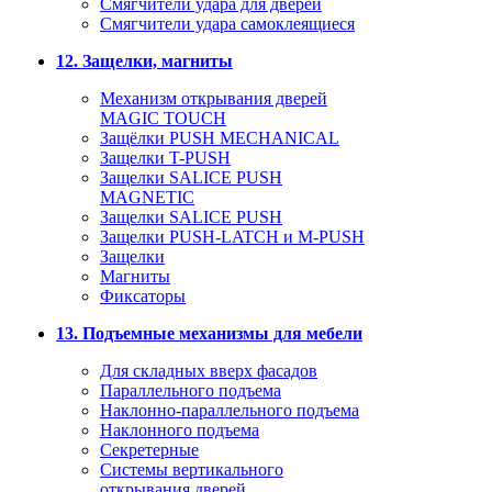
Смягчители удара для дверей
Cмягчители удара самоклеящиеся
12. Защелки, магниты
Механизм открывания дверей
MAGIC TOUCH
Защёлки PUSH MECHANICAL
Защелки T-PUSH
Защелки SALICE PUSH
MAGNETIC
Защелки SALICE PUSH
Защелки PUSH-LATCH и M-PUSH
Защелки
Магниты
Фиксаторы
13. Подъемные механизмы для мебели
Для складных вверх фасадов
Параллельного подъема
Наклонно-параллельного подъема
Наклонного подъема
Секретерные
Системы вертикального
открывания дверей