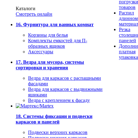
погрузк
товаров
Каталоги
Распил
Смотреть онлайн
длинном
материа
16. Фурнитура для ванных комнат
Резка
Корзины для белья
столешн
Комплекты емкостей для П-
панелей
образных ящиков
Дополни
Аксессуары
платная
упаковка
17. Ведра для мусора, системы
сортировки и хранения
Ведра для каркасов с распашными
фасадами
Ведра для каркасов с выдвижными
ящиками
Ведра с креплением к фасаду
18. Системы фиксации и подвески
каркасов и панелей
Подвески верхних каркасов
Подвески нижних каркасов