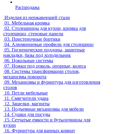
Распродажа
Изделия из нержавеющей стали
01.
Мебельная кромка
02.
Столешницы для кухни, кромка для
столешниц, стеновые панели
03.
Пристеночные бортики
04.
Алюминиевые профили для столешниц
05.
Гигиенические поддоны, защитные
накладки, базы под холодильник
06.
Цокольные системы
07.
Ножки под цоколь, опорные, колеса
08.
Системы трансформации столов,
механизмы поворота
09.
Механизмы и фурнитура для изготовления
столов
10.
Петли мебельные
11.
Смягчители удара
12.
Защелки, магниты
13.
Подъемные механизмы для мебели
14.
Сушки для посуды
15.
Сетчатые емкости и бутылочницы для
кухни
16.
Фурнитура для ванных комнат