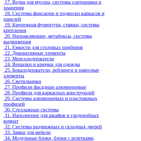
17.
Ведра для мусора, системы сортировки и
хранения
18.
Системы фиксации и подвески каркасов и
панелей
19.
Крепежная фурнитура, стяжки, системы
крепления
20.
Направляющие, метабоксы, системы
выдвижения
21.
Емкости для столовых приборов
22.
Декоративные элементы
23.
Менсолодержатели
24.
Вешалки и крючки для одежды
25.
Бокалодержатели, рейлинги и навесные
элементы
26.
Светильники
27.
Профили фасадные алюминиевые
28.
Профили для каркасных конструкций
29.
Системы алюминиевых и пластиковых
профилей
30.
Стеллажные системы
31.
Наполнение для шкафов и гардеробных
комнат
32.
Системы раздвижных и складных дверей
33.
Замки для мебели
34.
Модульные блоки, блоки с розетками,