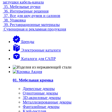
заглушки кабель-канала
35.
Мебельные ручки
36.
Интерьерные решения
37.
Все для шоу-румов и салонов
38.
Упаковка
39.
Реставрационные материалы
Сувенирная и рекламная продукция
Бренды
Электронные каталоги
Каталоги для САПР
01. Мебельная кромка
Древесные декоры
Однотонные декоры
3D-акриловые декоры
Металлизированные декоры
Фантазийные декоры
Клей-расплав