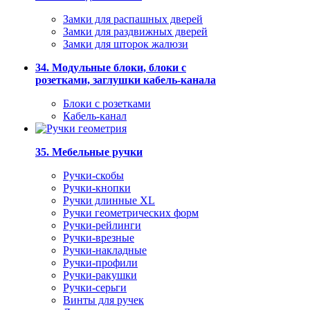
Замки для распашных дверей
Замки для раздвижных дверей
Замки для шторок жалюзи
34. Модульные блоки, блоки с
розетками, заглушки кабель-канала
Блоки с розетками
Кабель-канал
35. Мебельные ручки
Ручки-скобы
Ручки-кнопки
Ручки длинные XL
Ручки геометрических форм
Ручки-рейлинги
Ручки-врезные
Ручки-накладные
Ручки-профили
Ручки-ракушки
Ручки-серьги
Винты для ручек