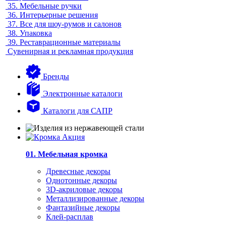
35.
Мебельные ручки
36.
Интерьерные решения
37.
Все для шоу-румов и салонов
38.
Упаковка
39.
Реставрационные материалы
Сувенирная и рекламная продукция
Бренды
Электронные каталоги
Каталоги для САПР
01. Мебельная кромка
Древесные декоры
Однотонные декоры
3D-акриловые декоры
Металлизированные декоры
Фантазийные декоры
Клей-расплав