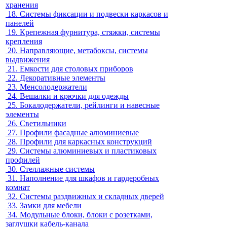
хранения
18.
Системы фиксации и подвески каркасов и
панелей
19.
Крепежная фурнитура, стяжки, системы
крепления
20.
Направляющие, метабоксы, системы
выдвижения
21.
Емкости для столовых приборов
22.
Декоративные элементы
23.
Менсолодержатели
24.
Вешалки и крючки для одежды
25.
Бокалодержатели, рейлинги и навесные
элементы
26.
Светильники
27.
Профили фасадные алюминиевые
28.
Профили для каркасных конструкций
29.
Системы алюминиевых и пластиковых
профилей
30.
Стеллажные системы
31.
Наполнение для шкафов и гардеробных
комнат
32.
Системы раздвижных и складных дверей
33.
Замки для мебели
34.
Модульные блоки, блоки с розетками,
заглушки кабель-канала