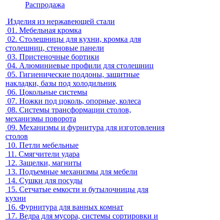
Распродажа
Изделия из нержавеющей стали
01.
Мебельная кромка
02.
Столешницы для кухни, кромка для
столешниц, стеновые панели
03.
Пристеночные бортики
04.
Алюминиевые профили для столешниц
05.
Гигиенические поддоны, защитные
накладки, базы под холодильник
06.
Цокольные системы
07.
Ножки под цоколь, опорные, колеса
08.
Системы трансформации столов,
механизмы поворота
09.
Механизмы и фурнитура для изготовления
столов
10.
Петли мебельные
11.
Смягчители удара
12.
Защелки, магниты
13.
Подъемные механизмы для мебели
14.
Сушки для посуды
15.
Сетчатые емкости и бутылочницы для
кухни
16.
Фурнитура для ванных комнат
17.
Ведра для мусора, системы сортировки и