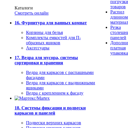
погрузк
товаров
Каталоги
Распил
Смотреть онлайн
длинном
материа
16. Фурнитура для ванных комнат
Резка
Корзины для белья
столешн
Комплекты емкостей для П-
панелей
образных ящиков
Дополни
Аксессуары
платная
упаковка
17. Ведра для мусора, системы
сортировки и хранения
Ведра для каркасов с распашными
фасадами
Ведра для каркасов с выдвижными
ящиками
Ведра с креплением к фасаду
18. Системы фиксации и подвески
каркасов и панелей
Подвески верхних каркасов
Подвески нижних каркасов