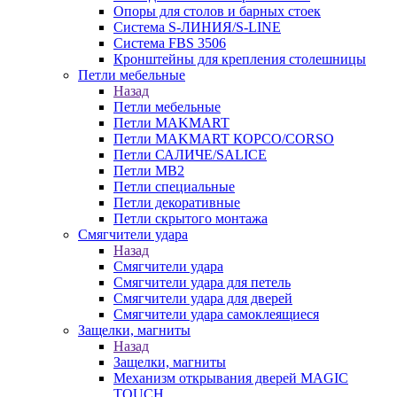
Опоры для столов и барных стоек
Система S-ЛИНИЯ/S-LINE
Система FBS 3506
Кронштейны для крепления столешницы
Петли мебельные
Назад
Петли мебельные
Петли MAKMART
Петли MAKMART КОРСО/CORSO
Петли САЛИЧЕ/SALICE
Петли MB2
Петли специальные
Петли декоративные
Петли скрытого монтажа
Смягчители удара
Назад
Смягчители удара
Смягчители удара для петель
Смягчители удара для дверей
Cмягчители удара самоклеящиеся
Защелки, магниты
Назад
Защелки, магниты
Механизм открывания дверей MAGIC
TOUCH