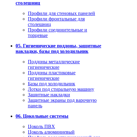
столешниц
Профили для стеновых панелей
Профили фронтальные для
столешниц
Профили соединительные и
торцевые
05. Гигиенические поддоны, защитные
накладки, базы под холодильник
Поддоны металлические
гигиенические
Поддоны пластиковые
гигиенические
Базы под холодильник
Лотки под стиральную машину
Защитные накладки
Защитные экраны под варочную
панель
06. Цокольные системы
Цоколь ПВХ
Цоколь алюминиевый