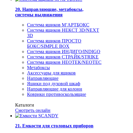
20. Направляющие, метабоксы,
системы выдвижения
Система ящиков М’АРТБОКС
Система ящиков НЕКСТ 3D/NEXT
3D
Система ящиков ПРОСТО
БОКС/SIMPLE BOX
Система ящиков ИНДИГО/INDIGO
Система ящиков СТРАЙК/STRIKE
Система ящиков НЕОТЕК/NEOTEC
Метабоксы
Аксессуары для ящиков
Направляющие
Ящики под духовой шкаф
Направляющие для колонн
Коврики противоскользящие
Каталоги
Смотреть онлайн
21. Емкости для столовых приборов