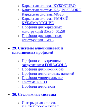
Каркасная система КУБО/CUBO
Каркасная система КАДРО/CADRO
Каркасная система MG20
Каркасная система УМНЫЙ
КУБ/SMARTCUBE
Профили для каркасных
конструкций 35x35, 50x50
Профили для каркасных
конструкций 15х15
29. Системы алюминиевых и
пластиковых профилей
Профили с внутренним
закруглением ГОЛА/GOLA
Профили для нижних баз
Профили для стеновых панелей
Профили универсальные
Система КАТО
Профили для стекла
30. Стеллажные системы
Интерьерная система
КАЛИПСО/CALYPSO