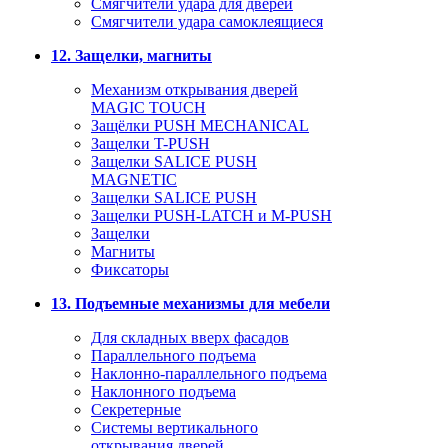
Смягчители удара для дверей
Cмягчители удара самоклеящиеся
12. Защелки, магниты
Механизм открывания дверей
MAGIC TOUCH
Защёлки PUSH MECHANICAL
Защелки T-PUSH
Защелки SALICE PUSH
MAGNETIC
Защелки SALICE PUSH
Защелки PUSH-LATCH и M-PUSH
Защелки
Магниты
Фиксаторы
13. Подъемные механизмы для мебели
Для складных вверх фасадов
Параллельного подъема
Наклонно-параллельного подъема
Наклонного подъема
Секретерные
Системы вертикального
открывания дверей