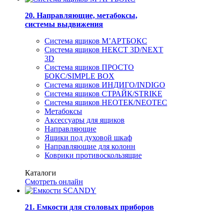
20. Направляющие, метабоксы,
системы выдвижения
Система ящиков М’АРТБОКС
Система ящиков НЕКСТ 3D/NEXT
3D
Система ящиков ПРОСТО
БОКС/SIMPLE BOX
Система ящиков ИНДИГО/INDIGO
Система ящиков СТРАЙК/STRIKE
Система ящиков НЕОТЕК/NEOTEC
Метабоксы
Аксессуары для ящиков
Направляющие
Ящики под духовой шкаф
Направляющие для колонн
Коврики противоскользящие
Каталоги
Смотреть онлайн
21. Емкости для столовых приборов