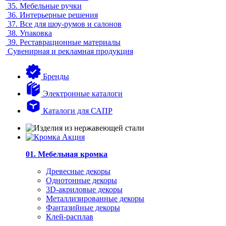
35.
Мебельные ручки
36.
Интерьерные решения
37.
Все для шоу-румов и салонов
38.
Упаковка
39.
Реставрационные материалы
Сувенирная и рекламная продукция
Бренды
Электронные каталоги
Каталоги для САПР
01. Мебельная кромка
Древесные декоры
Однотонные декоры
3D-акриловые декоры
Металлизированные декоры
Фантазийные декоры
Клей-расплав