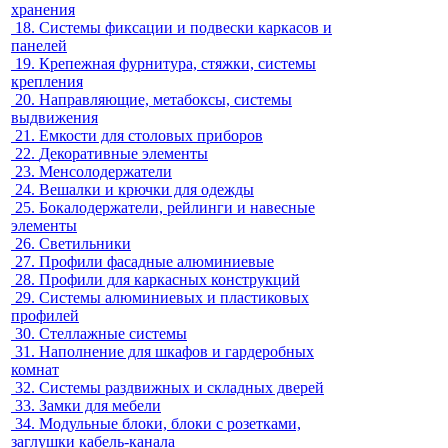
хранения
18.
Системы фиксации и подвески каркасов и
панелей
19.
Крепежная фурнитура, стяжки, системы
крепления
20.
Направляющие, метабоксы, системы
выдвижения
21.
Емкости для столовых приборов
22.
Декоративные элементы
23.
Менсолодержатели
24.
Вешалки и крючки для одежды
25.
Бокалодержатели, рейлинги и навесные
элементы
26.
Светильники
27.
Профили фасадные алюминиевые
28.
Профили для каркасных конструкций
29.
Системы алюминиевых и пластиковых
профилей
30.
Стеллажные системы
31.
Наполнение для шкафов и гардеробных
комнат
32.
Системы раздвижных и складных дверей
33.
Замки для мебели
34.
Модульные блоки, блоки с розетками,
заглушки кабель-канала