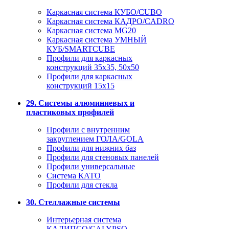
Каркасная система КУБО/CUBO
Каркасная система КАДРО/CADRO
Каркасная система MG20
Каркасная система УМНЫЙ
КУБ/SMARTCUBE
Профили для каркасных
конструкций 35x35, 50x50
Профили для каркасных
конструкций 15х15
29. Системы алюминиевых и
пластиковых профилей
Профили с внутренним
закруглением ГОЛА/GOLA
Профили для нижних баз
Профили для стеновых панелей
Профили универсальные
Система КАТО
Профили для стекла
30. Стеллажные системы
Интерьерная система
КАЛИПСО/CALYPSO