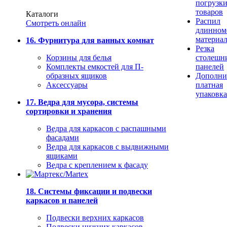
погрузк
товаров
Каталоги
Распил
Смотреть онлайн
длинном
материа
16. Фурнитура для ванных комнат
Резка
Корзины для белья
столешн
Комплекты емкостей для П-
панелей
образных ящиков
Дополни
Аксессуары
платная
упаковка
17. Ведра для мусора, системы
сортировки и хранения
Ведра для каркасов с распашными
фасадами
Ведра для каркасов с выдвижными
ящиками
Ведра с креплением к фасаду
18. Системы фиксации и подвески
каркасов и панелей
Подвески верхних каркасов
Подвески нижних каркасов