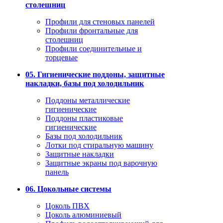
столешниц
Профили для стеновых панелей
Профили фронтальные для
столешниц
Профили соединительные и
торцевые
05. Гигиенические поддоны, защитные
накладки, базы под холодильник
Поддоны металлические
гигиенические
Поддоны пластиковые
гигиенические
Базы под холодильник
Лотки под стиральную машину
Защитные накладки
Защитные экраны под варочную
панель
06. Цокольные системы
Цоколь ПВХ
Цоколь алюминиевый