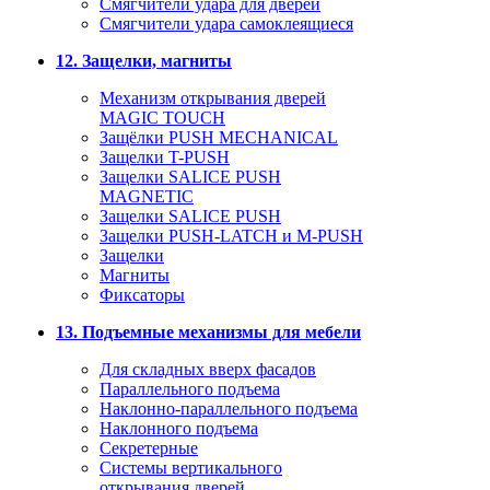
Смягчители удара для дверей
Cмягчители удара самоклеящиеся
12. Защелки, магниты
Механизм открывания дверей
MAGIC TOUCH
Защёлки PUSH MECHANICAL
Защелки T-PUSH
Защелки SALICE PUSH
MAGNETIC
Защелки SALICE PUSH
Защелки PUSH-LATCH и M-PUSH
Защелки
Магниты
Фиксаторы
13. Подъемные механизмы для мебели
Для складных вверх фасадов
Параллельного подъема
Наклонно-параллельного подъема
Наклонного подъема
Секретерные
Системы вертикального
открывания дверей