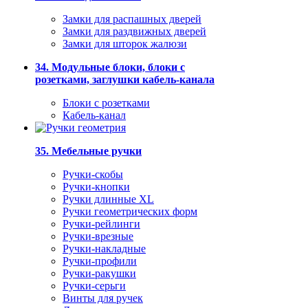
Замки для распашных дверей
Замки для раздвижных дверей
Замки для шторок жалюзи
34. Модульные блоки, блоки с
розетками, заглушки кабель-канала
Блоки с розетками
Кабель-канал
35. Мебельные ручки
Ручки-скобы
Ручки-кнопки
Ручки длинные XL
Ручки геометрических форм
Ручки-рейлинги
Ручки-врезные
Ручки-накладные
Ручки-профили
Ручки-ракушки
Ручки-серьги
Винты для ручек