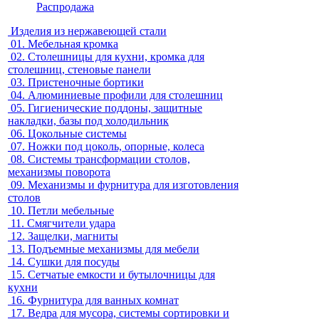
Распродажа
Изделия из нержавеющей стали
01.
Мебельная кромка
02.
Столешницы для кухни, кромка для
столешниц, стеновые панели
03.
Пристеночные бортики
04.
Алюминиевые профили для столешниц
05.
Гигиенические поддоны, защитные
накладки, базы под холодильник
06.
Цокольные системы
07.
Ножки под цоколь, опорные, колеса
08.
Системы трансформации столов,
механизмы поворота
09.
Механизмы и фурнитура для изготовления
столов
10.
Петли мебельные
11.
Смягчители удара
12.
Защелки, магниты
13.
Подъемные механизмы для мебели
14.
Сушки для посуды
15.
Сетчатые емкости и бутылочницы для
кухни
16.
Фурнитура для ванных комнат
17.
Ведра для мусора, системы сортировки и