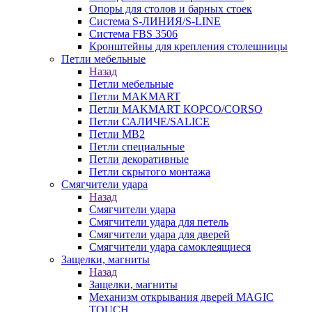
Опоры для столов и барных стоек
Система S-ЛИНИЯ/S-LINE
Система FBS 3506
Кронштейны для крепления столешницы
Петли мебельные
Назад
Петли мебельные
Петли MAKMART
Петли MAKMART КОРСО/CORSO
Петли САЛИЧЕ/SALICE
Петли MB2
Петли специальные
Петли декоративные
Петли скрытого монтажа
Смягчители удара
Назад
Смягчители удара
Смягчители удара для петель
Смягчители удара для дверей
Cмягчители удара самоклеящиеся
Защелки, магниты
Назад
Защелки, магниты
Механизм открывания дверей MAGIC
TOUCH