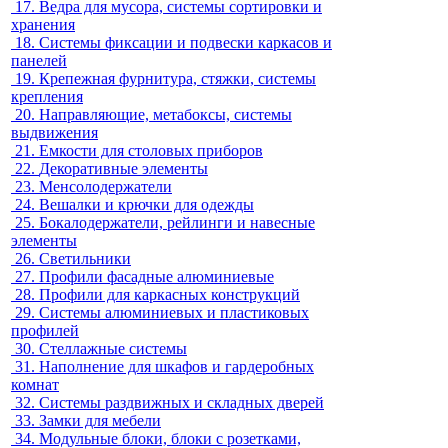
17.
Ведра для мусора, системы сортировки и
хранения
18.
Системы фиксации и подвески каркасов и
панелей
19.
Крепежная фурнитура, стяжки, системы
крепления
20.
Направляющие, метабоксы, системы
выдвижения
21.
Емкости для столовых приборов
22.
Декоративные элементы
23.
Менсолодержатели
24.
Вешалки и крючки для одежды
25.
Бокалодержатели, рейлинги и навесные
элементы
26.
Светильники
27.
Профили фасадные алюминиевые
28.
Профили для каркасных конструкций
29.
Системы алюминиевых и пластиковых
профилей
30.
Стеллажные системы
31.
Наполнение для шкафов и гардеробных
комнат
32.
Системы раздвижных и складных дверей
33.
Замки для мебели
34.
Модульные блоки, блоки с розетками,