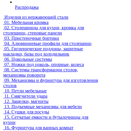
Распродажа
Изделия из нержавеющей стали
01.
Мебельная кромка
02.
Столешницы для кухни, кромка для
столешниц, стеновые панели
03.
Пристеночные бортики
04.
Алюминиевые профили для столешниц
05.
Гигиенические поддоны, защитные
накладки, базы под холодильник
06.
Цокольные системы
07.
Ножки под цоколь, опорные, колеса
08.
Системы трансформации столов,
механизмы поворота
09.
Механизмы и фурнитура для изготовления
столов
10.
Петли мебельные
11.
Смягчители удара
12.
Защелки, магниты
13.
Подъемные механизмы для мебели
14.
Сушки для посуды
15.
Сетчатые емкости и бутылочницы для
кухни
16.
Фурнитура для ванных комнат