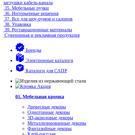
заглушки кабель-канала
35.
Мебельные ручки
36.
Интерьерные решения
37.
Все для шоу-румов и салонов
38.
Упаковка
39.
Реставрационные материалы
Сувенирная и рекламная продукция
Бренды
Электронные каталоги
Каталоги для САПР
01. Мебельная кромка
Древесные декоры
Однотонные декоры
3D-акриловые декоры
Металлизированные декоры
Фантазийные декоры
Клей-расплав