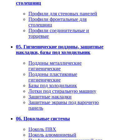
столешниц
Профили для стеновых панелей
Профили фронтальные для
столешниц
Профили соединительные и
торцевые
05. Гигиенические поддоны, защитные
накладки, базы под холодильник
Поддоны металлические
гигиенические
Поддоны пластиковые
гигиенические
Базы под холодильник
Лотки под стиральную машину
Защитные накладки
Защитные экраны под варочную
панель
06. Цокольные системы
Цоколь ПВХ
Цоколь алюминиевый