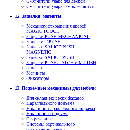
Смягчители удара для дверей
Cмягчители удара самоклеящиеся
12. Защелки, магниты
Механизм открывания дверей
MAGIC TOUCH
Защёлки PUSH MECHANICAL
Защелки T-PUSH
Защелки SALICE PUSH
MAGNETIC
Защелки SALICE PUSH
Защелки PUSH-LATCH и M-PUSH
Защелки
Магниты
Фиксаторы
13. Подъемные механизмы для мебели
Для складных вверх фасадов
Параллельного подъема
Наклонно-параллельного подъема
Наклонного подъема
Секретерные
Системы вертикального
открывания дверей