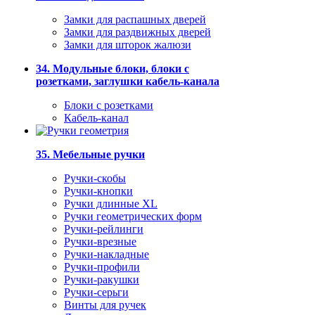
Замки для распашных дверей
Замки для раздвижных дверей
Замки для шторок жалюзи
34. Модульные блоки, блоки с
розетками, заглушки кабель-канала
Блоки с розетками
Кабель-канал
35. Мебельные ручки
Ручки-скобы
Ручки-кнопки
Ручки длинные XL
Ручки геометрических форм
Ручки-рейлинги
Ручки-врезные
Ручки-накладные
Ручки-профили
Ручки-ракушки
Ручки-серьги
Винты для ручек