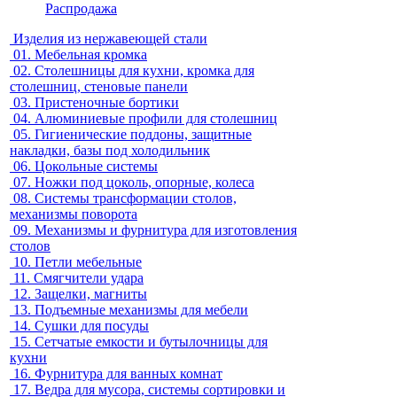
Распродажа
Изделия из нержавеющей стали
01.
Мебельная кромка
02.
Столешницы для кухни, кромка для
столешниц, стеновые панели
03.
Пристеночные бортики
04.
Алюминиевые профили для столешниц
05.
Гигиенические поддоны, защитные
накладки, базы под холодильник
06.
Цокольные системы
07.
Ножки под цоколь, опорные, колеса
08.
Системы трансформации столов,
механизмы поворота
09.
Механизмы и фурнитура для изготовления
столов
10.
Петли мебельные
11.
Смягчители удара
12.
Защелки, магниты
13.
Подъемные механизмы для мебели
14.
Сушки для посуды
15.
Сетчатые емкости и бутылочницы для
кухни
16.
Фурнитура для ванных комнат
17.
Ведра для мусора, системы сортировки и