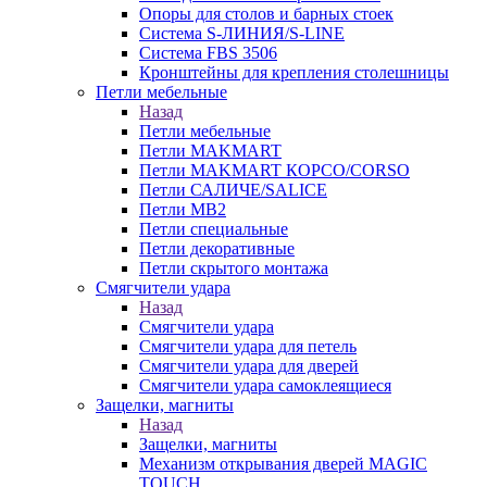
Опоры для столов и барных стоек
Система S-ЛИНИЯ/S-LINE
Система FBS 3506
Кронштейны для крепления столешницы
Петли мебельные
Назад
Петли мебельные
Петли MAKMART
Петли MAKMART КОРСО/CORSO
Петли САЛИЧЕ/SALICE
Петли MB2
Петли специальные
Петли декоративные
Петли скрытого монтажа
Смягчители удара
Назад
Смягчители удара
Смягчители удара для петель
Смягчители удара для дверей
Cмягчители удара самоклеящиеся
Защелки, магниты
Назад
Защелки, магниты
Механизм открывания дверей MAGIC
TOUCH