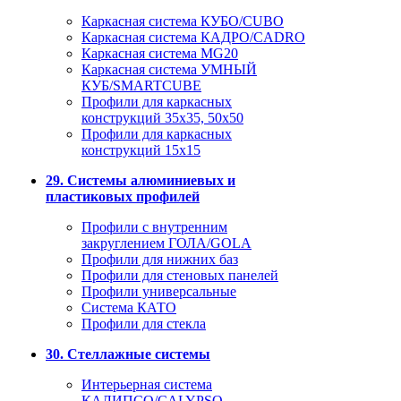
Каркасная система КУБО/CUBO
Каркасная система КАДРО/CADRO
Каркасная система MG20
Каркасная система УМНЫЙ
КУБ/SMARTCUBE
Профили для каркасных
конструкций 35x35, 50x50
Профили для каркасных
конструкций 15х15
29. Системы алюминиевых и
пластиковых профилей
Профили с внутренним
закруглением ГОЛА/GOLA
Профили для нижних баз
Профили для стеновых панелей
Профили универсальные
Система КАТО
Профили для стекла
30. Стеллажные системы
Интерьерная система
КАЛИПСО/CALYPSO