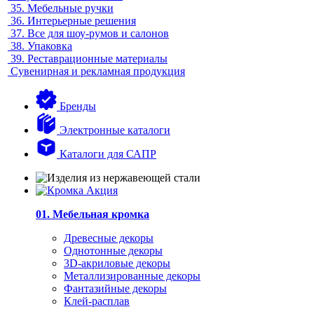
35.
Мебельные ручки
36.
Интерьерные решения
37.
Все для шоу-румов и салонов
38.
Упаковка
39.
Реставрационные материалы
Сувенирная и рекламная продукция
Бренды
Электронные каталоги
Каталоги для САПР
01. Мебельная кромка
Древесные декоры
Однотонные декоры
3D-акриловые декоры
Металлизированные декоры
Фантазийные декоры
Клей-расплав