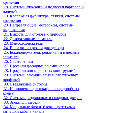
хранения
18.
Системы фиксации и подвески каркасов и
панелей
19.
Крепежная фурнитура, стяжки, системы
крепления
20.
Направляющие, метабоксы, системы
выдвижения
21.
Емкости для столовых приборов
22.
Декоративные элементы
23.
Менсолодержатели
24.
Вешалки и крючки для одежды
25.
Бокалодержатели, рейлинги и навесные
элементы
26.
Светильники
27.
Профили фасадные алюминиевые
28.
Профили для каркасных конструкций
29.
Системы алюминиевых и пластиковых
профилей
30.
Стеллажные системы
31.
Наполнение для шкафов и гардеробных
комнат
32.
Системы раздвижных и складных дверей
33.
Замки для мебели
34.
Модульные блоки, блоки с розетками,
заглушки кабель-канала