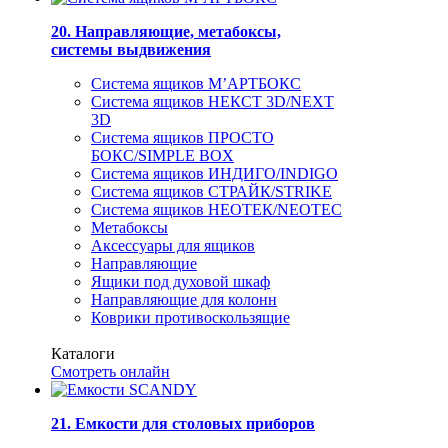
20. Направляющие, метабоксы,
системы выдвижения
Система ящиков М’АРТБОКС
Система ящиков НЕКСТ 3D/NEXT
3D
Система ящиков ПРОСТО
БОКС/SIMPLE BOX
Система ящиков ИНДИГО/INDIGO
Система ящиков СТРАЙК/STRIKE
Система ящиков НЕОТЕК/NEOTEC
Метабоксы
Аксессуары для ящиков
Направляющие
Ящики под духовой шкаф
Направляющие для колонн
Коврики противоскользящие
Каталоги
Смотреть онлайн
21. Емкости для столовых приборов