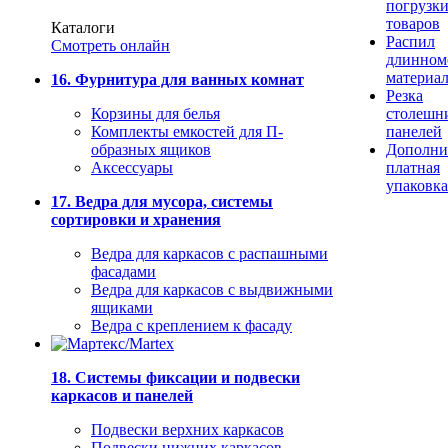
погрузк
товаров
Каталоги
Распил
Смотреть онлайн
длинном
материа
16. Фурнитура для ванных комнат
Резка
Корзины для белья
столешн
Комплекты емкостей для П-
панелей
образных ящиков
Дополни
Аксессуары
платная
упаковка
17. Ведра для мусора, системы
сортировки и хранения
Ведра для каркасов с распашными
фасадами
Ведра для каркасов с выдвижными
ящиками
Ведра с креплением к фасаду
18. Системы фиксации и подвески
каркасов и панелей
Подвески верхних каркасов
Подвески нижних каркасов