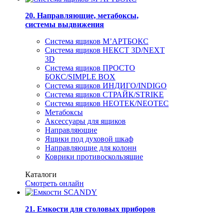
20. Направляющие, метабоксы,
системы выдвижения
Система ящиков М’АРТБОКС
Система ящиков НЕКСТ 3D/NEXT
3D
Система ящиков ПРОСТО
БОКС/SIMPLE BOX
Система ящиков ИНДИГО/INDIGO
Система ящиков СТРАЙК/STRIKE
Система ящиков НЕОТЕК/NEOTEC
Метабоксы
Аксессуары для ящиков
Направляющие
Ящики под духовой шкаф
Направляющие для колонн
Коврики противоскользящие
Каталоги
Смотреть онлайн
21. Емкости для столовых приборов