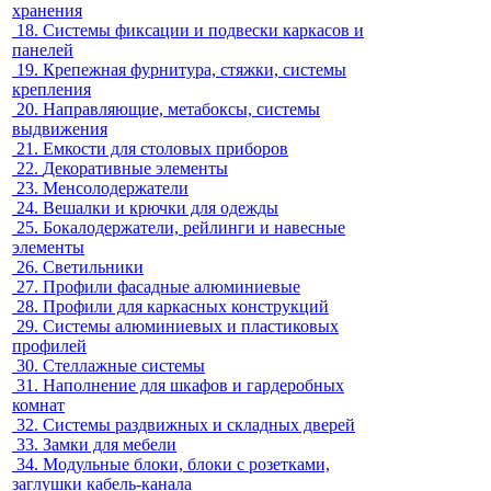
хранения
18.
Системы фиксации и подвески каркасов и
панелей
19.
Крепежная фурнитура, стяжки, системы
крепления
20.
Направляющие, метабоксы, системы
выдвижения
21.
Емкости для столовых приборов
22.
Декоративные элементы
23.
Менсолодержатели
24.
Вешалки и крючки для одежды
25.
Бокалодержатели, рейлинги и навесные
элементы
26.
Светильники
27.
Профили фасадные алюминиевые
28.
Профили для каркасных конструкций
29.
Системы алюминиевых и пластиковых
профилей
30.
Стеллажные системы
31.
Наполнение для шкафов и гардеробных
комнат
32.
Системы раздвижных и складных дверей
33.
Замки для мебели
34.
Модульные блоки, блоки с розетками,
заглушки кабель-канала