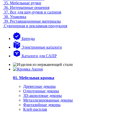
35.
Мебельные ручки
36.
Интерьерные решения
37.
Все для шоу-румов и салонов
38.
Упаковка
39.
Реставрационные материалы
Сувенирная и рекламная продукция
Бренды
Электронные каталоги
Каталоги для САПР
01. Мебельная кромка
Древесные декоры
Однотонные декоры
3D-акриловые декоры
Металлизированные декоры
Фантазийные декоры
Клей-расплав