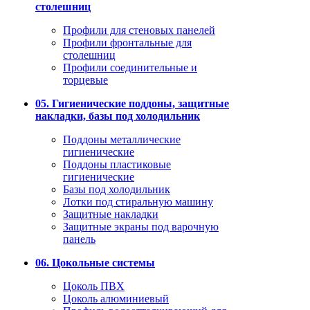
столешниц
Профили для стеновых панелей
Профили фронтальные для
столешниц
Профили соединительные и
торцевые
05. Гигиенические поддоны, защитные
накладки, базы под холодильник
Поддоны металлические
гигиенические
Поддоны пластиковые
гигиенические
Базы под холодильник
Лотки под стиральную машину
Защитные накладки
Защитные экраны под варочную
панель
06. Цокольные системы
Цоколь ПВХ
Цоколь алюминиевый