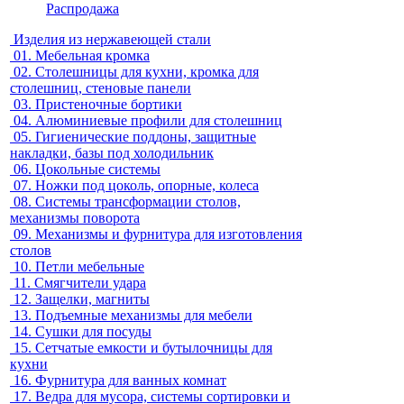
Распродажа
Изделия из нержавеющей стали
01.
Мебельная кромка
02.
Столешницы для кухни, кромка для
столешниц, стеновые панели
03.
Пристеночные бортики
04.
Алюминиевые профили для столешниц
05.
Гигиенические поддоны, защитные
накладки, базы под холодильник
06.
Цокольные системы
07.
Ножки под цоколь, опорные, колеса
08.
Системы трансформации столов,
механизмы поворота
09.
Механизмы и фурнитура для изготовления
столов
10.
Петли мебельные
11.
Смягчители удара
12.
Защелки, магниты
13.
Подъемные механизмы для мебели
14.
Сушки для посуды
15.
Сетчатые емкости и бутылочницы для
кухни
16.
Фурнитура для ванных комнат
17.
Ведра для мусора, системы сортировки и