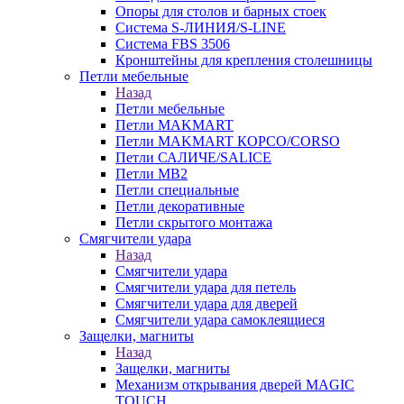
Опоры для столов и барных стоек
Система S-ЛИНИЯ/S-LINE
Система FBS 3506
Кронштейны для крепления столешницы
Петли мебельные
Назад
Петли мебельные
Петли MAKMART
Петли MAKMART КОРСО/CORSO
Петли САЛИЧЕ/SALICE
Петли MB2
Петли специальные
Петли декоративные
Петли скрытого монтажа
Смягчители удара
Назад
Смягчители удара
Смягчители удара для петель
Смягчители удара для дверей
Cмягчители удара самоклеящиеся
Защелки, магниты
Назад
Защелки, магниты
Механизм открывания дверей MAGIC
TOUCH