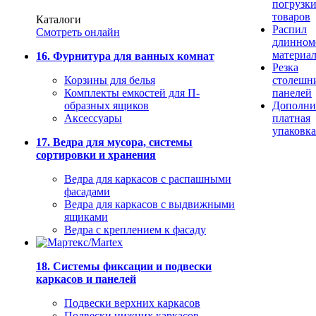
погрузк
товаров
Каталоги
Распил
Смотреть онлайн
длинном
материа
16. Фурнитура для ванных комнат
Резка
Корзины для белья
столешн
Комплекты емкостей для П-
панелей
образных ящиков
Дополни
Аксессуары
платная
упаковка
17. Ведра для мусора, системы
сортировки и хранения
Ведра для каркасов с распашными
фасадами
Ведра для каркасов с выдвижными
ящиками
Ведра с креплением к фасаду
18. Системы фиксации и подвески
каркасов и панелей
Подвески верхних каркасов
Подвески нижних каркасов