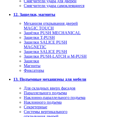
Смягчители удара для дверей
Cмягчители удара самоклеящиеся
12. Защелки, магниты
Механизм открывания дверей
MAGIC TOUCH
Защёлки PUSH MECHANICAL
Защелки T-PUSH
Защелки SALICE PUSH
MAGNETIC
Защелки SALICE PUSH
Защелки PUSH-LATCH и M-PUSH
Защелки
Магниты
Фиксаторы
13. Подъемные механизмы для мебели
Для складных вверх фасадов
Параллельного подъема
Наклонно-параллельного подъема
Наклонного подъема
Секретерные
Системы вертикального
открывания дверей