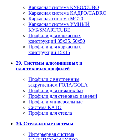
Каркасная система КУБО/CUBO
Каркасная система КАДРО/CADRO
Каркасная система MG20
Каркасная система УМНЫЙ
КУБ/SMARTCUBE
Профили для каркасных
конструкций 35x35, 50x50
Профили для каркасных
конструкций 15х15
29. Системы алюминиевых и
пластиковых профилей
Профили с внутренним
закруглением ГОЛА/GOLA
Профили для нижних баз
Профили для стеновых панелей
Профили универсальные
Система КАТО
Профили для стекла
30. Стеллажные системы
Интерьерная система
КАЛИПСО/CALYPSO