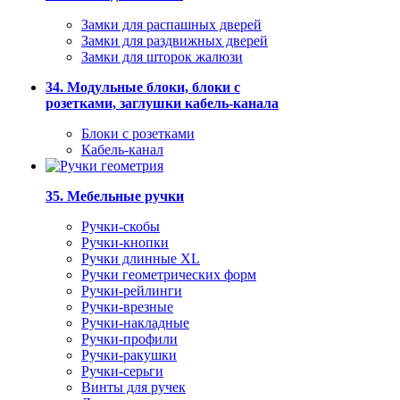
Замки для распашных дверей
Замки для раздвижных дверей
Замки для шторок жалюзи
34. Модульные блоки, блоки с
розетками, заглушки кабель-канала
Блоки с розетками
Кабель-канал
35. Мебельные ручки
Ручки-скобы
Ручки-кнопки
Ручки длинные XL
Ручки геометрических форм
Ручки-рейлинги
Ручки-врезные
Ручки-накладные
Ручки-профили
Ручки-ракушки
Ручки-серьги
Винты для ручек