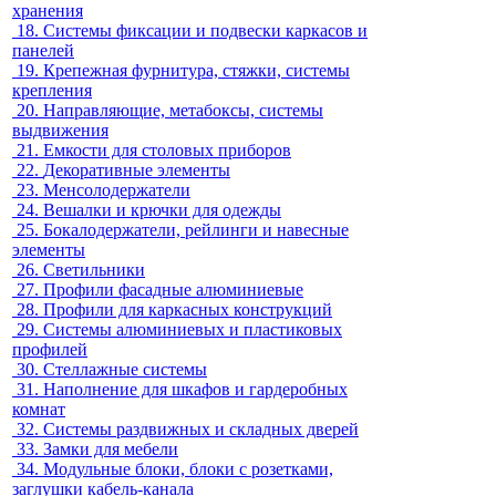
хранения
18.
Системы фиксации и подвески каркасов и
панелей
19.
Крепежная фурнитура, стяжки, системы
крепления
20.
Направляющие, метабоксы, системы
выдвижения
21.
Емкости для столовых приборов
22.
Декоративные элементы
23.
Менсолодержатели
24.
Вешалки и крючки для одежды
25.
Бокалодержатели, рейлинги и навесные
элементы
26.
Светильники
27.
Профили фасадные алюминиевые
28.
Профили для каркасных конструкций
29.
Системы алюминиевых и пластиковых
профилей
30.
Стеллажные системы
31.
Наполнение для шкафов и гардеробных
комнат
32.
Системы раздвижных и складных дверей
33.
Замки для мебели
34.
Модульные блоки, блоки с розетками,
заглушки кабель-канала