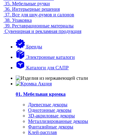
35.
Мебельные ручки
36.
Интерьерные решения
37.
Все для шоу-румов и салонов
38.
Упаковка
39.
Реставрационные материалы
Сувенирная и рекламная продукция
Бренды
Электронные каталоги
Каталоги для САПР
01. Мебельная кромка
Древесные декоры
Однотонные декоры
3D-акриловые декоры
Металлизированные декоры
Фантазийные декоры
Клей-расплав