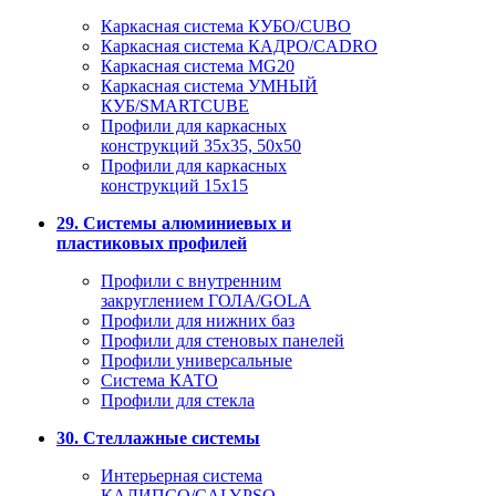
Каркасная система КУБО/CUBO
Каркасная система КАДРО/CADRO
Каркасная система MG20
Каркасная система УМНЫЙ
КУБ/SMARTCUBE
Профили для каркасных
конструкций 35x35, 50x50
Профили для каркасных
конструкций 15х15
29. Системы алюминиевых и
пластиковых профилей
Профили с внутренним
закруглением ГОЛА/GOLA
Профили для нижних баз
Профили для стеновых панелей
Профили универсальные
Система КАТО
Профили для стекла
30. Стеллажные системы
Интерьерная система
КАЛИПСО/CALYPSO