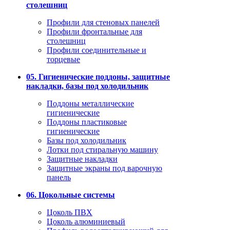
столешниц
Профили для стеновых панелей
Профили фронтальные для
столешниц
Профили соединительные и
торцевые
05. Гигиенические поддоны, защитные
накладки, базы под холодильник
Поддоны металлические
гигиенические
Поддоны пластиковые
гигиенические
Базы под холодильник
Лотки под стиральную машину
Защитные накладки
Защитные экраны под варочную
панель
06. Цокольные системы
Цоколь ПВХ
Цоколь алюминиевый