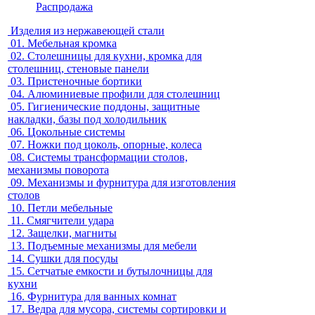
Распродажа
Изделия из нержавеющей стали
01.
Мебельная кромка
02.
Столешницы для кухни, кромка для
столешниц, стеновые панели
03.
Пристеночные бортики
04.
Алюминиевые профили для столешниц
05.
Гигиенические поддоны, защитные
накладки, базы под холодильник
06.
Цокольные системы
07.
Ножки под цоколь, опорные, колеса
08.
Системы трансформации столов,
механизмы поворота
09.
Механизмы и фурнитура для изготовления
столов
10.
Петли мебельные
11.
Смягчители удара
12.
Защелки, магниты
13.
Подъемные механизмы для мебели
14.
Сушки для посуды
15.
Сетчатые емкости и бутылочницы для
кухни
16.
Фурнитура для ванных комнат
17.
Ведра для мусора, системы сортировки и