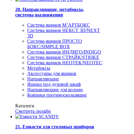
20. Направляющие, метабоксы,
системы выдвижения
Система ящиков М’АРТБОКС
Система ящиков НЕКСТ 3D/NEXT
3D
Система ящиков ПРОСТО
БОКС/SIMPLE BOX
Система ящиков ИНДИГО/INDIGO
Система ящиков СТРАЙК/STRIKE
Система ящиков НЕОТЕК/NEOTEC
Метабоксы
Аксессуары для ящиков
Направляющие
Ящики под духовой шкаф
Направляющие для колонн
Коврики противоскользящие
Каталоги
Смотреть онлайн
21. Емкости для столовых приборов