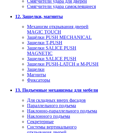
Смягчители удара для дверей
Cмягчители удара самоклеящиеся
12. Защелки, магниты
Механизм открывания дверей
MAGIC TOUCH
Защёлки PUSH MECHANICAL
Защелки T-PUSH
Защелки SALICE PUSH
MAGNETIC
Защелки SALICE PUSH
Защелки PUSH-LATCH и M-PUSH
Защелки
Магниты
Фиксаторы
13. Подъемные механизмы для мебели
Для складных вверх фасадов
Параллельного подъема
Наклонно-параллельного подъема
Наклонного подъема
Секретерные
Системы вертикального
открывания дверей