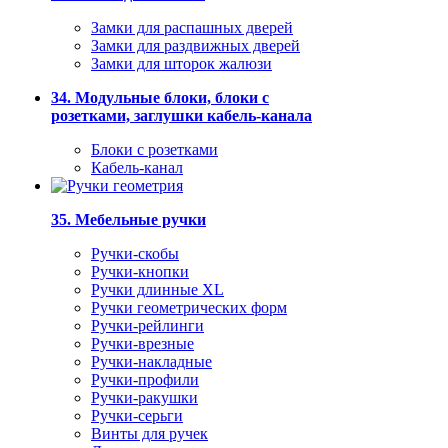
Замки для распашных дверей
Замки для раздвижных дверей
Замки для шторок жалюзи
34. Модульные блоки, блоки с
розетками, заглушки кабель-канала
Блоки с розетками
Кабель-канал
35. Мебельные ручки
Ручки-скобы
Ручки-кнопки
Ручки длинные XL
Ручки геометрических форм
Ручки-рейлинги
Ручки-врезные
Ручки-накладные
Ручки-профили
Ручки-ракушки
Ручки-серьги
Винты для ручек