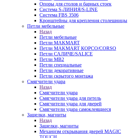
Опоры для столов и барных стоек
Система S-ЛИНИЯ/S-LINE
Система FBS 3506
Кронштейны для крепления столешницы
Петли мебельные
Назад
Петли мебельные
Петли MAKMART
Петли MAKMART КОРСО/CORSO
Петли САЛИЧЕ/SALICE
Петли MB2
Петли специальные
Петли декоративные
Петли скрытого монтажа
Смягчители удара
Назад
Смягчители удара
Смягчители удара для петель
Смягчители удара для дверей
Cмягчители удара самоклеящиеся
Защелки, магниты
Назад
Защелки, магниты
Механизм открывания дверей MAGIC
TOUCH