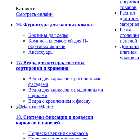
погрузк
товаров
Каталоги
Распил
Смотреть онлайн
длинном
материа
16. Фурнитура для ванных комнат
Резка
Корзины для белья
столешн
Комплекты емкостей для П-
панелей
образных ящиков
Дополни
Аксессуары
платная
упаковка
17. Ведра для мусора, системы
сортировки и хранения
Ведра для каркасов с распашными
фасадами
Ведра для каркасов с выдвижными
ящиками
Ведра с креплением к фасаду
18. Системы фиксации и подвески
каркасов и панелей
Подвески верхних каркасов
Подвески нижних каркасов