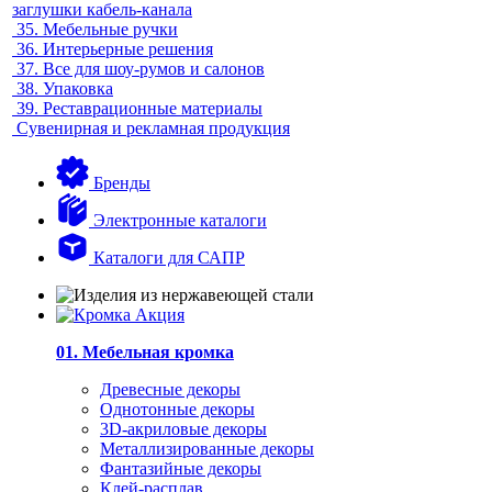
заглушки кабель-канала
35.
Мебельные ручки
36.
Интерьерные решения
37.
Все для шоу-румов и салонов
38.
Упаковка
39.
Реставрационные материалы
Сувенирная и рекламная продукция
Бренды
Электронные каталоги
Каталоги для САПР
01. Мебельная кромка
Древесные декоры
Однотонные декоры
3D-акриловые декоры
Металлизированные декоры
Фантазийные декоры
Клей-расплав