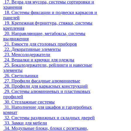
17.
Ведра для мусора, системы сортировки и
хранения
18.
Системы фиксации и подвески каркасов и
панелей
19.
Крепежная фурнитура, стяжки, системы
крепления
20.
Направляющие, метабоксы, системы
выдвижения
21.
Емкости для столовых приборов
22.
Декоративные элементы
23.
Менсолодержатели
24.
Вешалки и крючки для одежды
25.
Бокалодержатели, рейлинги и навесные
элементы
26.
Светильники
27.
Профили фасадные алюминиевые
28.
Профили для каркасных конструкций
29.
Системы алюминиевых и пластиковых
профилей
30.
Стеллажные системы
31.
Наполнение для шкафов и гардеробных
комнат
32.
Системы раздвижных и складных дверей
33.
Замки для мебели
34.
Модульные блоки, блоки с розетками,