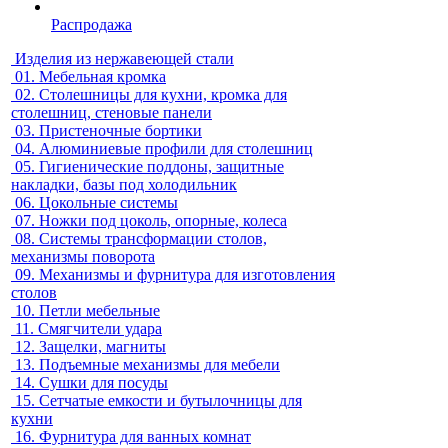
Распродажа
Изделия из нержавеющей стали
01.
Мебельная кромка
02.
Столешницы для кухни, кромка для
столешниц, стеновые панели
03.
Пристеночные бортики
04.
Алюминиевые профили для столешниц
05.
Гигиенические поддоны, защитные
накладки, базы под холодильник
06.
Цокольные системы
07.
Ножки под цоколь, опорные, колеса
08.
Системы трансформации столов,
механизмы поворота
09.
Механизмы и фурнитура для изготовления
столов
10.
Петли мебельные
11.
Смягчители удара
12.
Защелки, магниты
13.
Подъемные механизмы для мебели
14.
Сушки для посуды
15.
Сетчатые емкости и бутылочницы для
кухни
16.
Фурнитура для ванных комнат