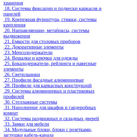
хранения
18.
Системы фиксации и подвески каркасов и
панелей
19.
Крепежная фурнитура, стяжки, системы
крепления
20.
Направляющие, метабоксы, системы
выдвижения
21.
Емкости для столовых приборов
22.
Декоративные элементы
23.
Менсолодержатели
24.
Вешалки и крючки для одежды
25.
Бокалодержатели, рейлинги и навесные
элементы
26.
Светильники
27.
Профили фасадные алюминиевые
28.
Профили для каркасных конструкций
29.
Системы алюминиевых и пластиковых
профилей
30.
Стеллажные системы
31.
Наполнение для шкафов и гардеробных
комнат
32.
Системы раздвижных и складных дверей
33.
Замки для мебели
34.
Модульные блоки, блоки с розетками,
заглушки кабель-канала