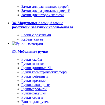
Замки для распашных дверей
Замки для раздвижных дверей
Замки для шторок жалюзи
34. Модульные блоки, блоки с
розетками, заглушки кабель-канала
Блоки с розетками
Кабель-канал
35. Мебельные ручки
Ручки-скобы
Ручки-кнопки
Ручки длинные XL
Ручки геометрических форм
Ручки-рейлинги
Ручки-врезные
Ручки-накладные
Ручки-профили
Ручки-ракушки
Ручки-серьги
Винты для ручек