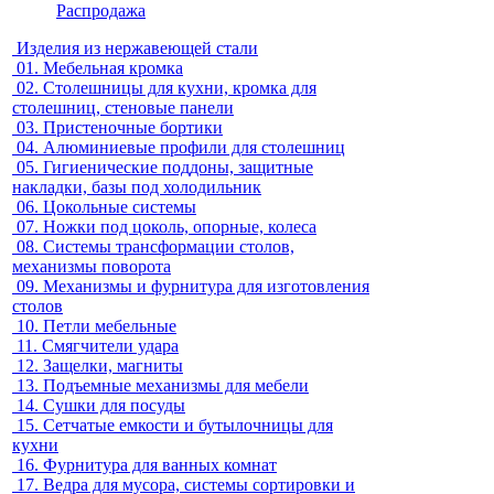
Распродажа
Изделия из нержавеющей стали
01.
Мебельная кромка
02.
Столешницы для кухни, кромка для
столешниц, стеновые панели
03.
Пристеночные бортики
04.
Алюминиевые профили для столешниц
05.
Гигиенические поддоны, защитные
накладки, базы под холодильник
06.
Цокольные системы
07.
Ножки под цоколь, опорные, колеса
08.
Системы трансформации столов,
механизмы поворота
09.
Механизмы и фурнитура для изготовления
столов
10.
Петли мебельные
11.
Смягчители удара
12.
Защелки, магниты
13.
Подъемные механизмы для мебели
14.
Сушки для посуды
15.
Сетчатые емкости и бутылочницы для
кухни
16.
Фурнитура для ванных комнат
17.
Ведра для мусора, системы сортировки и