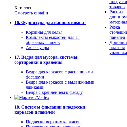
погрузк
товаров
Каталоги
Распил
Смотреть онлайн
длинном
материа
16. Фурнитура для ванных комнат
Резка
Корзины для белья
столешн
Комплекты емкостей для П-
панелей
образных ящиков
Дополни
Аксессуары
платная
упаковка
17. Ведра для мусора, системы
сортировки и хранения
Ведра для каркасов с распашными
фасадами
Ведра для каркасов с выдвижными
ящиками
Ведра с креплением к фасаду
18. Системы фиксации и подвески
каркасов и панелей
Подвески верхних каркасов
Подвески нижних каркасов