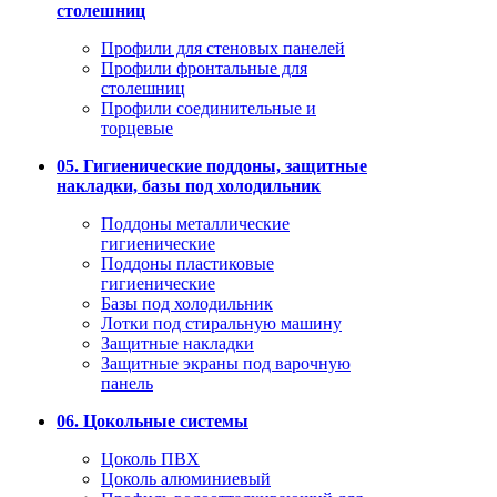
столешниц
Профили для стеновых панелей
Профили фронтальные для
столешниц
Профили соединительные и
торцевые
05. Гигиенические поддоны, защитные
накладки, базы под холодильник
Поддоны металлические
гигиенические
Поддоны пластиковые
гигиенические
Базы под холодильник
Лотки под стиральную машину
Защитные накладки
Защитные экраны под варочную
панель
06. Цокольные системы
Цоколь ПВХ
Цоколь алюминиевый