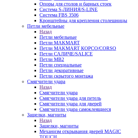
Опоры для столов и барных стоек
Система S-ЛИНИЯ/S-LINE
Система FBS 3506
Кронштейны для крепления столешницы
Петли мебельные
Назад
Петли мебельные
Петли MAKMART
Петли MAKMART КОРСО/CORSO
Петли САЛИЧЕ/SALICE
Петли MB2
Петли специальные
Петли декоративные
Петли скрытого монтажа
Смягчители удара
Назад
Смягчители удара
Смягчители удара для петель
Смягчители удара для дверей
Cмягчители удара самоклеящиеся
Защелки, магниты
Назад
Защелки, магниты
Механизм открывания дверей MAGIC
TOUCH