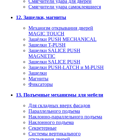
Смягчители удара для дверей
Cмягчители удара самоклеящиеся
12. Защелки, магниты
Механизм открывания дверей
MAGIC TOUCH
Защёлки PUSH MECHANICAL
Защелки T-PUSH
Защелки SALICE PUSH
MAGNETIC
Защелки SALICE PUSH
Защелки PUSH-LATCH и M-PUSH
Защелки
Магниты
Фиксаторы
13. Подъемные механизмы для мебели
Для складных вверх фасадов
Параллельного подъема
Наклонно-параллельного подъема
Наклонного подъема
Секретерные
Системы вертикального
открывания дверей