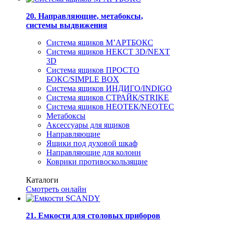
20. Направляющие, метабоксы,
системы выдвижения
Система ящиков М’АРТБОКС
Система ящиков НЕКСТ 3D/NEXT
3D
Система ящиков ПРОСТО
БОКС/SIMPLE BOX
Система ящиков ИНДИГО/INDIGO
Система ящиков СТРАЙК/STRIKE
Система ящиков НЕОТЕК/NEOTEC
Метабоксы
Аксессуары для ящиков
Направляющие
Ящики под духовой шкаф
Направляющие для колонн
Коврики противоскользящие
Каталоги
Смотреть онлайн
21. Емкости для столовых приборов