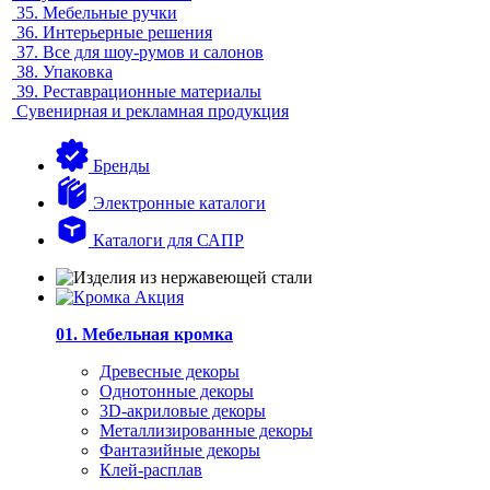
35.
Мебельные ручки
36.
Интерьерные решения
37.
Все для шоу-румов и салонов
38.
Упаковка
39.
Реставрационные материалы
Сувенирная и рекламная продукция
Бренды
Электронные каталоги
Каталоги для САПР
01. Мебельная кромка
Древесные декоры
Однотонные декоры
3D-акриловые декоры
Металлизированные декоры
Фантазийные декоры
Клей-расплав