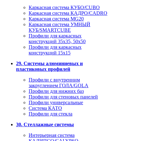
Каркасная система КУБО/CUBO
Каркасная система КАДРО/CADRO
Каркасная система MG20
Каркасная система УМНЫЙ
КУБ/SMARTCUBE
Профили для каркасных
конструкций 35x35, 50x50
Профили для каркасных
конструкций 15х15
29. Системы алюминиевых и
пластиковых профилей
Профили с внутренним
закруглением ГОЛА/GOLA
Профили для нижних баз
Профили для стеновых панелей
Профили универсальные
Система КАТО
Профили для стекла
30. Стеллажные системы
Интерьерная система
КАЛИПСО/CALYPSO