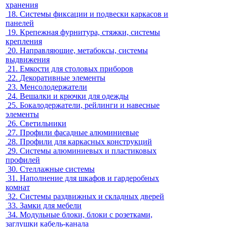
хранения
18.
Системы фиксации и подвески каркасов и
панелей
19.
Крепежная фурнитура, стяжки, системы
крепления
20.
Направляющие, метабоксы, системы
выдвижения
21.
Емкости для столовых приборов
22.
Декоративные элементы
23.
Менсолодержатели
24.
Вешалки и крючки для одежды
25.
Бокалодержатели, рейлинги и навесные
элементы
26.
Светильники
27.
Профили фасадные алюминиевые
28.
Профили для каркасных конструкций
29.
Системы алюминиевых и пластиковых
профилей
30.
Стеллажные системы
31.
Наполнение для шкафов и гардеробных
комнат
32.
Системы раздвижных и складных дверей
33.
Замки для мебели
34.
Модульные блоки, блоки с розетками,
заглушки кабель-канала