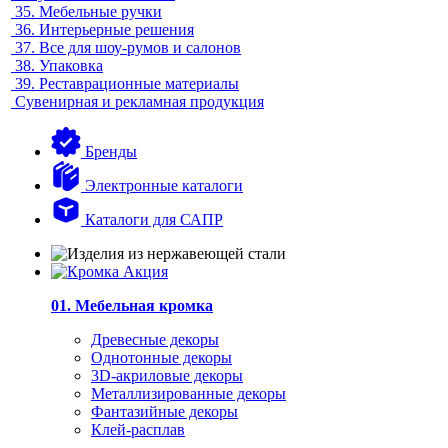
35.
Мебельные ручки
36.
Интерьерные решения
37.
Все для шоу-румов и салонов
38.
Упаковка
39.
Реставрационные материалы
Сувенирная и рекламная продукция
Бренды
Электронные каталоги
Каталоги для САПР
01. Мебельная кромка
Древесные декоры
Однотонные декоры
3D-акриловые декоры
Металлизированные декоры
Фантазийные декоры
Клей-расплав