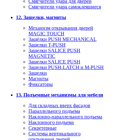
Смягчители удара для дверей
Cмягчители удара самоклеящиеся
12. Защелки, магниты
Механизм открывания дверей
MAGIC TOUCH
Защёлки PUSH MECHANICAL
Защелки T-PUSH
Защелки SALICE PUSH
MAGNETIC
Защелки SALICE PUSH
Защелки PUSH-LATCH и M-PUSH
Защелки
Магниты
Фиксаторы
13. Подъемные механизмы для мебели
Для складных вверх фасадов
Параллельного подъема
Наклонно-параллельного подъема
Наклонного подъема
Секретерные
Системы вертикального
открывания дверей