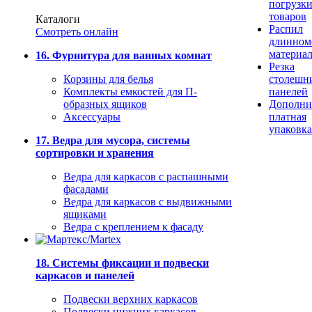
погрузк
товаров
Каталоги
Распил
Смотреть онлайн
длинном
материа
16. Фурнитура для ванных комнат
Резка
Корзины для белья
столешн
Комплекты емкостей для П-
панелей
образных ящиков
Дополни
Аксессуары
платная
упаковка
17. Ведра для мусора, системы
сортировки и хранения
Ведра для каркасов с распашными
фасадами
Ведра для каркасов с выдвижными
ящиками
Ведра с креплением к фасаду
18. Системы фиксации и подвески
каркасов и панелей
Подвески верхних каркасов
Подвески нижних каркасов