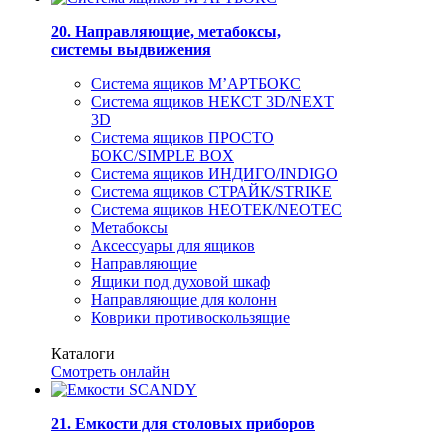
20. Направляющие, метабоксы,
системы выдвижения
Система ящиков М’АРТБОКС
Система ящиков НЕКСТ 3D/NEXT
3D
Система ящиков ПРОСТО
БОКС/SIMPLE BOX
Система ящиков ИНДИГО/INDIGO
Система ящиков СТРАЙК/STRIKE
Система ящиков НЕОТЕК/NEOTEC
Метабоксы
Аксессуары для ящиков
Направляющие
Ящики под духовой шкаф
Направляющие для колонн
Коврики противоскользящие
Каталоги
Смотреть онлайн
21. Емкости для столовых приборов