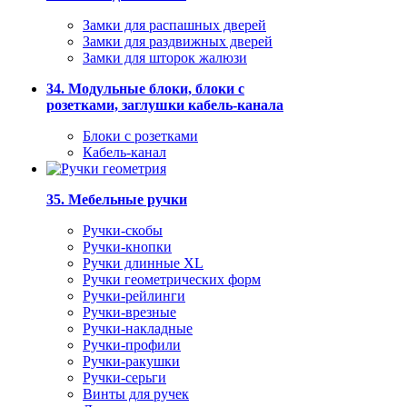
Замки для распашных дверей
Замки для раздвижных дверей
Замки для шторок жалюзи
34. Модульные блоки, блоки с
розетками, заглушки кабель-канала
Блоки с розетками
Кабель-канал
35. Мебельные ручки
Ручки-скобы
Ручки-кнопки
Ручки длинные XL
Ручки геометрических форм
Ручки-рейлинги
Ручки-врезные
Ручки-накладные
Ручки-профили
Ручки-ракушки
Ручки-серьги
Винты для ручек