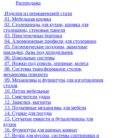
Распродажа
Изделия из нержавеющей стали
01.
Мебельная кромка
02.
Столешницы для кухни, кромка для
столешниц, стеновые панели
03.
Пристеночные бортики
04.
Алюминиевые профили для столешниц
05.
Гигиенические поддоны, защитные
накладки, базы под холодильник
06.
Цокольные системы
07.
Ножки под цоколь, опорные, колеса
08.
Системы трансформации столов,
механизмы поворота
09.
Механизмы и фурнитура для изготовления
столов
10.
Петли мебельные
11.
Смягчители удара
12.
Защелки, магниты
13.
Подъемные механизмы для мебели
14.
Сушки для посуды
15.
Сетчатые емкости и бутылочницы для
кухни
16.
Фурнитура для ванных комнат
17.
Ведра для мусора, системы сортировки и