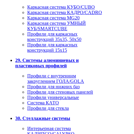
Каркасная система КУБО/CUBO
Каркасная система КАДРО/CADRO
Каркасная система MG20
Каркасная система УМНЫЙ
КУБ/SMARTCUBE
Профили для каркасных
конструкций 35x35, 50x50
Профили для каркасных
конструкций 15х15
29. Системы алюминиевых и
пластиковых профилей
Профили с внутренним
закруглением ГОЛА/GOLA
Профили для нижних баз
Профили для стеновых панелей
Профили универсальные
Система КАТО
Профили для стекла
30. Стеллажные системы
Интерьерная система
КАЛИПСО/CALYPSO