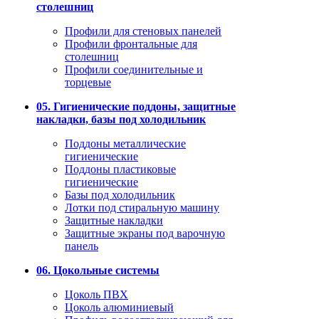
столешниц
Профили для стеновых панелей
Профили фронтальные для
столешниц
Профили соединительные и
торцевые
05. Гигиенические поддоны, защитные
накладки, базы под холодильник
Поддоны металлические
гигиенические
Поддоны пластиковые
гигиенические
Базы под холодильник
Лотки под стиральную машину
Защитные накладки
Защитные экраны под варочную
панель
06. Цокольные системы
Цоколь ПВХ
Цоколь алюминиевый