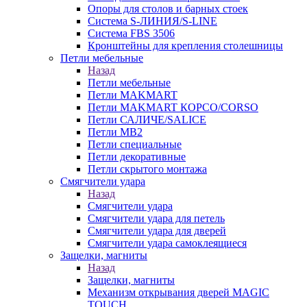
Опоры для столов и барных стоек
Система S-ЛИНИЯ/S-LINE
Система FBS 3506
Кронштейны для крепления столешницы
Петли мебельные
Назад
Петли мебельные
Петли MAKMART
Петли MAKMART КОРСО/CORSO
Петли САЛИЧЕ/SALICE
Петли MB2
Петли специальные
Петли декоративные
Петли скрытого монтажа
Смягчители удара
Назад
Смягчители удара
Смягчители удара для петель
Смягчители удара для дверей
Cмягчители удара самоклеящиеся
Защелки, магниты
Назад
Защелки, магниты
Механизм открывания дверей MAGIC
TOUCH