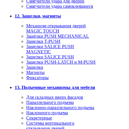
Смягчители удара для дверей
Cмягчители удара самоклеящиеся
12. Защелки, магниты
Механизм открывания дверей
MAGIC TOUCH
Защёлки PUSH MECHANICAL
Защелки T-PUSH
Защелки SALICE PUSH
MAGNETIC
Защелки SALICE PUSH
Защелки PUSH-LATCH и M-PUSH
Защелки
Магниты
Фиксаторы
13. Подъемные механизмы для мебели
Для складных вверх фасадов
Параллельного подъема
Наклонно-параллельного подъема
Наклонного подъема
Секретерные
Системы вертикального
открывания дверей