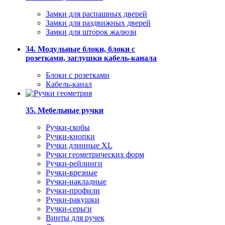
Замки для распашных дверей
Замки для раздвижных дверей
Замки для шторок жалюзи
34. Модульные блоки, блоки с
розетками, заглушки кабель-канала
Блоки с розетками
Кабель-канал
35. Мебельные ручки
Ручки-скобы
Ручки-кнопки
Ручки длинные XL
Ручки геометрических форм
Ручки-рейлинги
Ручки-врезные
Ручки-накладные
Ручки-профили
Ручки-ракушки
Ручки-серьги
Винты для ручек