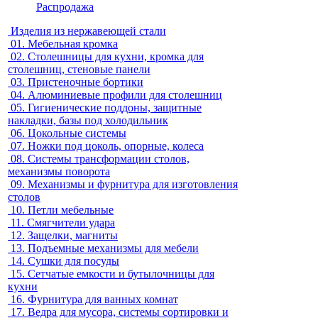
Распродажа
Изделия из нержавеющей стали
01.
Мебельная кромка
02.
Столешницы для кухни, кромка для
столешниц, стеновые панели
03.
Пристеночные бортики
04.
Алюминиевые профили для столешниц
05.
Гигиенические поддоны, защитные
накладки, базы под холодильник
06.
Цокольные системы
07.
Ножки под цоколь, опорные, колеса
08.
Системы трансформации столов,
механизмы поворота
09.
Механизмы и фурнитура для изготовления
столов
10.
Петли мебельные
11.
Смягчители удара
12.
Защелки, магниты
13.
Подъемные механизмы для мебели
14.
Сушки для посуды
15.
Сетчатые емкости и бутылочницы для
кухни
16.
Фурнитура для ванных комнат
17.
Ведра для мусора, системы сортировки и