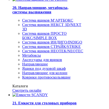
20. Направляющие, метабоксы,
системы выдвижения
Система ящиков М’АРТБОКС
Система ящиков НЕКСТ 3D/NEXT
3D
Система ящиков ПРОСТО
БОКС/SIMPLE BOX
Система ящиков ИНДИГО/INDIGO
Система ящиков СТРАЙК/STRIKE
Система ящиков НЕОТЕК/NEOTEC
Метабоксы
Аксессуары для ящиков
Направляющие
Ящики под духовой шкаф
Направляющие для колонн
Коврики противоскользящие
Каталоги
Смотреть онлайн
21. Емкости для столовых приборов