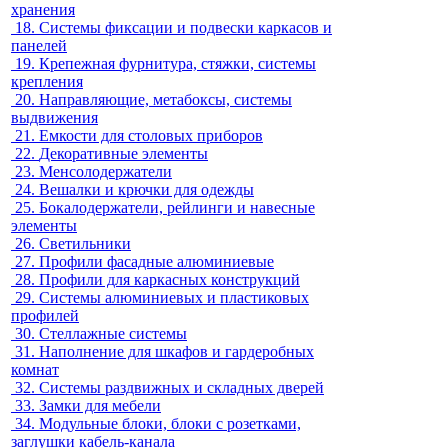
хранения
18.
Системы фиксации и подвески каркасов и
панелей
19.
Крепежная фурнитура, стяжки, системы
крепления
20.
Направляющие, метабоксы, системы
выдвижения
21.
Емкости для столовых приборов
22.
Декоративные элементы
23.
Менсолодержатели
24.
Вешалки и крючки для одежды
25.
Бокалодержатели, рейлинги и навесные
элементы
26.
Светильники
27.
Профили фасадные алюминиевые
28.
Профили для каркасных конструкций
29.
Системы алюминиевых и пластиковых
профилей
30.
Стеллажные системы
31.
Наполнение для шкафов и гардеробных
комнат
32.
Системы раздвижных и складных дверей
33.
Замки для мебели
34.
Модульные блоки, блоки с розетками,
заглушки кабель-канала