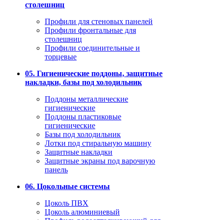
столешниц
Профили для стеновых панелей
Профили фронтальные для
столешниц
Профили соединительные и
торцевые
05. Гигиенические поддоны, защитные
накладки, базы под холодильник
Поддоны металлические
гигиенические
Поддоны пластиковые
гигиенические
Базы под холодильник
Лотки под стиральную машину
Защитные накладки
Защитные экраны под варочную
панель
06. Цокольные системы
Цоколь ПВХ
Цоколь алюминиевый