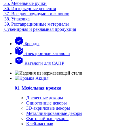
35.
Мебельные ручки
36.
Интерьерные решения
37.
Все для шоу-румов и салонов
38.
Упаковка
39.
Реставрационные материалы
Сувенирная и рекламная продукция
Бренды
Электронные каталоги
Каталоги для САПР
01. Мебельная кромка
Древесные декоры
Однотонные декоры
3D-акриловые декоры
Металлизированные декоры
Фантазийные декоры
Клей-расплав