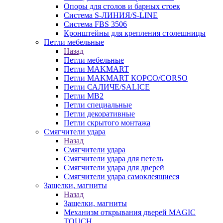
Опоры для столов и барных стоек
Система S-ЛИНИЯ/S-LINE
Система FBS 3506
Кронштейны для крепления столешницы
Петли мебельные
Назад
Петли мебельные
Петли MAKMART
Петли MAKMART КОРСО/CORSO
Петли САЛИЧЕ/SALICE
Петли MB2
Петли специальные
Петли декоративные
Петли скрытого монтажа
Смягчители удара
Назад
Смягчители удара
Смягчители удара для петель
Смягчители удара для дверей
Cмягчители удара самоклеящиеся
Защелки, магниты
Назад
Защелки, магниты
Механизм открывания дверей MAGIC
TOUCH