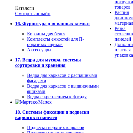
погрузк
товаров
Каталоги
Распил
Смотреть онлайн
длинном
материа
16. Фурнитура для ванных комнат
Резка
Корзины для белья
столешн
Комплекты емкостей для П-
панелей
образных ящиков
Дополни
Аксессуары
платная
упаковка
17. Ведра для мусора, системы
сортировки и хранения
Ведра для каркасов с распашными
фасадами
Ведра для каркасов с выдвижными
ящиками
Ведра с креплением к фасаду
18. Системы фиксации и подвески
каркасов и панелей
Подвески верхних каркасов
Подвески нижних каркасов