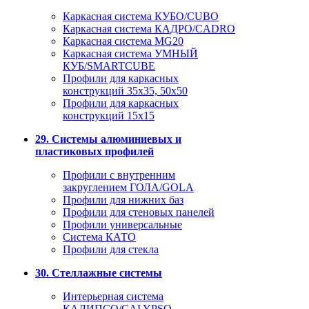
Каркасная система КУБО/CUBO
Каркасная система КАДРО/CADRO
Каркасная система MG20
Каркасная система УМНЫЙ
КУБ/SMARTCUBE
Профили для каркасных
конструкций 35x35, 50x50
Профили для каркасных
конструкций 15х15
29. Системы алюминиевых и
пластиковых профилей
Профили с внутренним
закруглением ГОЛА/GOLA
Профили для нижних баз
Профили для стеновых панелей
Профили универсальные
Система КАТО
Профили для стекла
30. Стеллажные системы
Интерьерная система
КАЛИПСО/CALYPSO