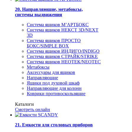
20. Направляющие, метабоксы,
системы выдвижения
Система ящиков М’АРТБОКС
Система ящиков НЕКСТ 3D/NEXT
3D
Система ящиков ПРОСТО
БОКС/SIMPLE BOX
Система ящиков ИНДИГО/INDIGO
Система ящиков СТРАЙК/STRIKE
Система ящиков НЕОТЕК/NEOTEC
Метабоксы
Аксессуары для ящиков
Направляющие
Ящики под духовой шкаф
Направляющие для колонн
Коврики противоскользящие
Каталоги
Смотреть онлайн
21. Емкости для столовых приборов