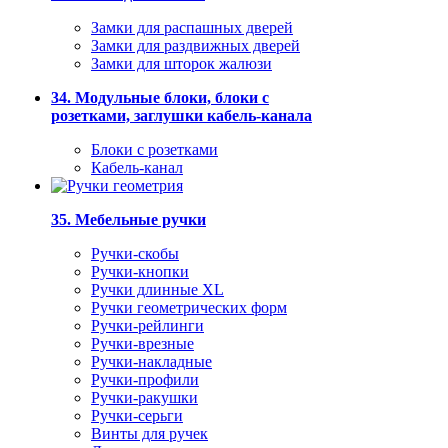
Замки для распашных дверей
Замки для раздвижных дверей
Замки для шторок жалюзи
34. Модульные блоки, блоки с
розетками, заглушки кабель-канала
Блоки с розетками
Кабель-канал
35. Мебельные ручки
Ручки-скобы
Ручки-кнопки
Ручки длинные XL
Ручки геометрических форм
Ручки-рейлинги
Ручки-врезные
Ручки-накладные
Ручки-профили
Ручки-ракушки
Ручки-серьги
Винты для ручек