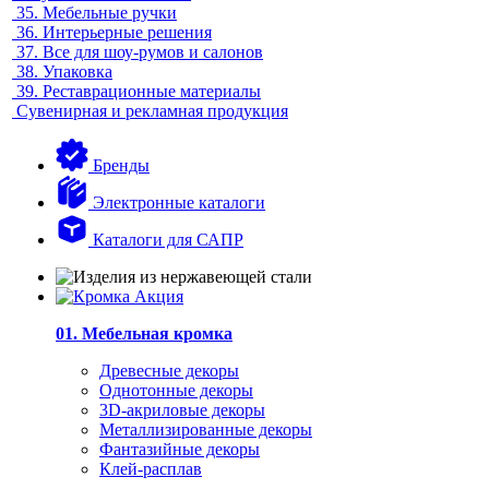
35.
Мебельные ручки
36.
Интерьерные решения
37.
Все для шоу-румов и салонов
38.
Упаковка
39.
Реставрационные материалы
Сувенирная и рекламная продукция
Бренды
Электронные каталоги
Каталоги для САПР
01. Мебельная кромка
Древесные декоры
Однотонные декоры
3D-акриловые декоры
Металлизированные декоры
Фантазийные декоры
Клей-расплав