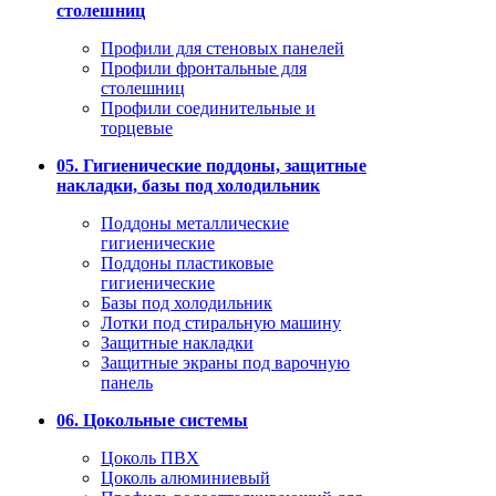
столешниц
Профили для стеновых панелей
Профили фронтальные для
столешниц
Профили соединительные и
торцевые
05. Гигиенические поддоны, защитные
накладки, базы под холодильник
Поддоны металлические
гигиенические
Поддоны пластиковые
гигиенические
Базы под холодильник
Лотки под стиральную машину
Защитные накладки
Защитные экраны под варочную
панель
06. Цокольные системы
Цоколь ПВХ
Цоколь алюминиевый