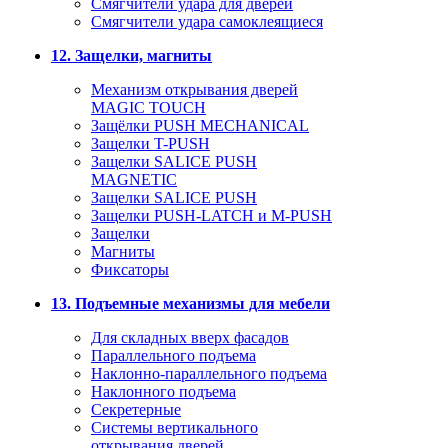
Смягчители удара для дверей
Cмягчители удара самоклеящиеся
12. Защелки, магниты
Механизм открывания дверей
MAGIC TOUCH
Защёлки PUSH MECHANICAL
Защелки T-PUSH
Защелки SALICE PUSH
MAGNETIC
Защелки SALICE PUSH
Защелки PUSH-LATCH и M-PUSH
Защелки
Магниты
Фиксаторы
13. Подъемные механизмы для мебели
Для складных вверх фасадов
Параллельного подъема
Наклонно-параллельного подъема
Наклонного подъема
Секретерные
Системы вертикального
открывания дверей