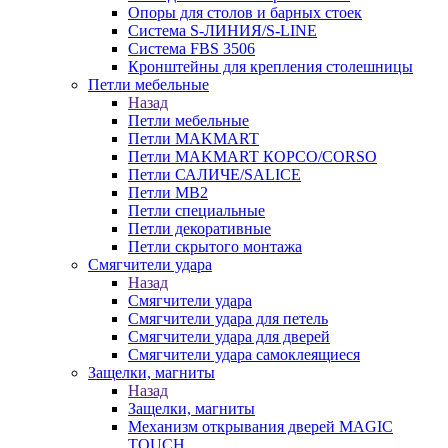
Опоры для столов и барных стоек
Система S-ЛИНИЯ/S-LINE
Система FBS 3506
Кронштейны для крепления столешницы
Петли мебельные
Назад
Петли мебельные
Петли MAKMART
Петли MAKMART КОРСО/CORSO
Петли САЛИЧЕ/SALICE
Петли MB2
Петли специальные
Петли декоративные
Петли скрытого монтажа
Смягчители удара
Назад
Смягчители удара
Смягчители удара для петель
Смягчители удара для дверей
Cмягчители удара самоклеящиеся
Защелки, магниты
Назад
Защелки, магниты
Механизм открывания дверей MAGIC
TOUCH