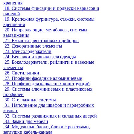
хранения
18.
Системы фиксации и подвески каркасов и
панелей
19.
Крепежная фурнитура, стяжки, системы
крепления
20.
Направляющие, метабоксы, системы
выдвижения
21.
Емкости для столовых приборов
22.
Декоративные элементы
23.
Менсолодержатели
24.
Вешалки и крючки для одежды
25.
Бокалодержатели, рейлинги и навесные
элементы
26.
Светильники
27.
Профили фасадные алюминиевые
28.
Профили для каркасных конструкций
29.
Системы алюминиевых и пластиковых
профилей
30.
Стеллажные системы
31.
Наполнение для шкафов и гардеробных
комнат
32.
Системы раздвижных и складных дверей
33.
Замки для мебели
34.
Модульные блоки, блоки с розетками,
заглушки кабель-канала