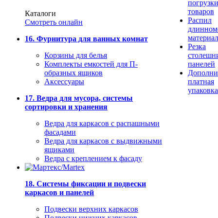
погрузк
товаров
Каталоги
Распил
Смотреть онлайн
длинном
материа
16. Фурнитура для ванных комнат
Резка
Корзины для белья
столешн
Комплекты емкостей для П-
панелей
образных ящиков
Дополни
Аксессуары
платная
упаковка
17. Ведра для мусора, системы
сортировки и хранения
Ведра для каркасов с распашными
фасадами
Ведра для каркасов с выдвижными
ящиками
Ведра с креплением к фасаду
18. Системы фиксации и подвески
каркасов и панелей
Подвески верхних каркасов
Подвески нижних каркасов