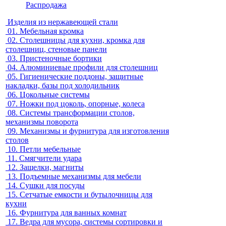
Распродажа
Изделия из нержавеющей стали
01.
Мебельная кромка
02.
Столешницы для кухни, кромка для
столешниц, стеновые панели
03.
Пристеночные бортики
04.
Алюминиевые профили для столешниц
05.
Гигиенические поддоны, защитные
накладки, базы под холодильник
06.
Цокольные системы
07.
Ножки под цоколь, опорные, колеса
08.
Системы трансформации столов,
механизмы поворота
09.
Механизмы и фурнитура для изготовления
столов
10.
Петли мебельные
11.
Смягчители удара
12.
Защелки, магниты
13.
Подъемные механизмы для мебели
14.
Сушки для посуды
15.
Сетчатые емкости и бутылочницы для
кухни
16.
Фурнитура для ванных комнат
17.
Ведра для мусора, системы сортировки и