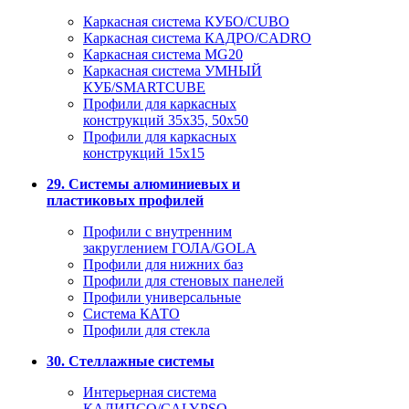
Каркасная система КУБО/CUBO
Каркасная система КАДРО/CADRO
Каркасная система MG20
Каркасная система УМНЫЙ
КУБ/SMARTCUBE
Профили для каркасных
конструкций 35x35, 50x50
Профили для каркасных
конструкций 15х15
29. Системы алюминиевых и
пластиковых профилей
Профили с внутренним
закруглением ГОЛА/GOLA
Профили для нижних баз
Профили для стеновых панелей
Профили универсальные
Система КАТО
Профили для стекла
30. Стеллажные системы
Интерьерная система
КАЛИПСО/CALYPSO