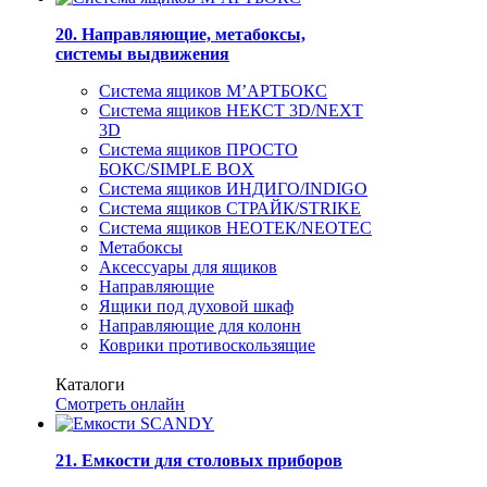
20. Направляющие, метабоксы,
системы выдвижения
Система ящиков М’АРТБОКС
Система ящиков НЕКСТ 3D/NEXT
3D
Система ящиков ПРОСТО
БОКС/SIMPLE BOX
Система ящиков ИНДИГО/INDIGO
Система ящиков СТРАЙК/STRIKE
Система ящиков НЕОТЕК/NEOTEC
Метабоксы
Аксессуары для ящиков
Направляющие
Ящики под духовой шкаф
Направляющие для колонн
Коврики противоскользящие
Каталоги
Смотреть онлайн
21. Емкости для столовых приборов