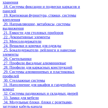
хранения
18.
Системы фиксации и подвески каркасов и
панелей
19.
Крепежная фурнитура, стяжки, системы
крепления
20.
Направляющие, метабоксы, системы
выдвижения
21.
Емкости для столовых приборов
22.
Декоративные элементы
23.
Менсолодержатели
24.
Вешалки и крючки для одежды
25.
Бокалодержатели, рейлинги и навесные
элементы
26.
Светильники
27.
Профили фасадные алюминиевые
28.
Профили для каркасных конструкций
29.
Системы алюминиевых и пластиковых
профилей
30.
Стеллажные системы
31.
Наполнение для шкафов и гардеробных
комнат
32.
Системы раздвижных и складных дверей
33.
Замки для мебели
34.
Модульные блоки, блоки с розетками,
заглушки кабель-канала