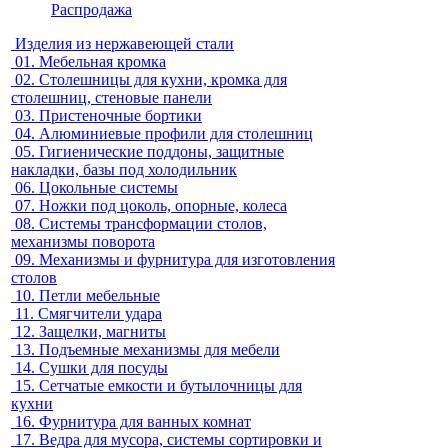
Распродажа
Изделия из нержавеющей стали
01.
Мебельная кромка
02.
Столешницы для кухни, кромка для
столешниц, стеновые панели
03.
Пристеночные бортики
04.
Алюминиевые профили для столешниц
05.
Гигиенические поддоны, защитные
накладки, базы под холодильник
06.
Цокольные системы
07.
Ножки под цоколь, опорные, колеса
08.
Системы трансформации столов,
механизмы поворота
09.
Механизмы и фурнитура для изготовления
столов
10.
Петли мебельные
11.
Смягчители удара
12.
Защелки, магниты
13.
Подъемные механизмы для мебели
14.
Сушки для посуды
15.
Сетчатые емкости и бутылочницы для
кухни
16.
Фурнитура для ванных комнат
17.
Ведра для мусора, системы сортировки и