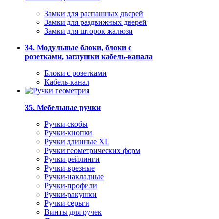
Замки для распашных дверей
Замки для раздвижных дверей
Замки для шторок жалюзи
34. Модульные блоки, блоки с
розетками, заглушки кабель-канала
Блоки с розетками
Кабель-канал
35. Мебельные ручки
Ручки-скобы
Ручки-кнопки
Ручки длинные XL
Ручки геометрических форм
Ручки-рейлинги
Ручки-врезные
Ручки-накладные
Ручки-профили
Ручки-ракушки
Ручки-серьги
Винты для ручек