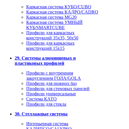
Каркасная система КУБО/CUBO
Каркасная система КАДРО/CADRO
Каркасная система MG20
Каркасная система УМНЫЙ
КУБ/SMARTCUBE
Профили для каркасных
конструкций 35x35, 50x50
Профили для каркасных
конструкций 15х15
29. Системы алюминиевых и
пластиковых профилей
Профили с внутренним
закруглением ГОЛА/GOLA
Профили для нижних баз
Профили для стеновых панелей
Профили универсальные
Система КАТО
Профили для стекла
30. Стеллажные системы
Интерьерная система
КАЛИПСО/CALYPSO