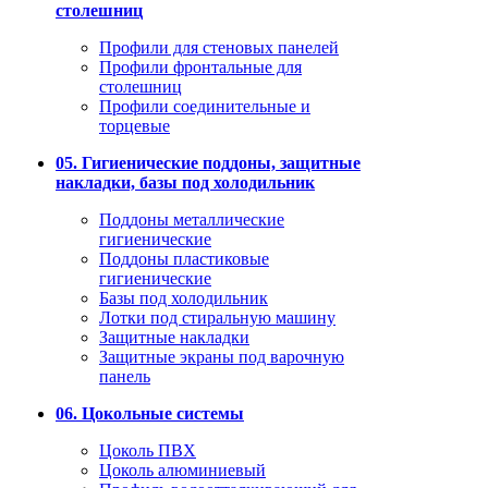
столешниц
Профили для стеновых панелей
Профили фронтальные для
столешниц
Профили соединительные и
торцевые
05. Гигиенические поддоны, защитные
накладки, базы под холодильник
Поддоны металлические
гигиенические
Поддоны пластиковые
гигиенические
Базы под холодильник
Лотки под стиральную машину
Защитные накладки
Защитные экраны под варочную
панель
06. Цокольные системы
Цоколь ПВХ
Цоколь алюминиевый