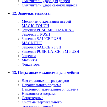
Смягчители удара для дверей
Cмягчители удара самоклеящиеся
12. Защелки, магниты
Механизм открывания дверей
MAGIC TOUCH
Защёлки PUSH MECHANICAL
Защелки T-PUSH
Защелки SALICE PUSH
MAGNETIC
Защелки SALICE PUSH
Защелки PUSH-LATCH и M-PUSH
Защелки
Магниты
Фиксаторы
13. Подъемные механизмы для мебели
Для складных вверх фасадов
Параллельного подъема
Наклонно-параллельного подъема
Наклонного подъема
Секретерные
Системы вертикального
открывания дверей