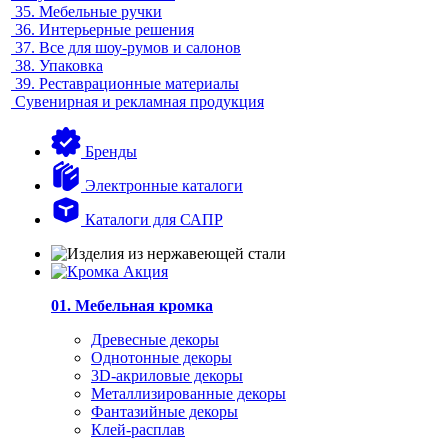
35.
Мебельные ручки
36.
Интерьерные решения
37.
Все для шоу-румов и салонов
38.
Упаковка
39.
Реставрационные материалы
Сувенирная и рекламная продукция
Бренды
Электронные каталоги
Каталоги для САПР
01. Мебельная кромка
Древесные декоры
Однотонные декоры
3D-акриловые декоры
Металлизированные декоры
Фантазийные декоры
Клей-расплав