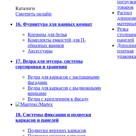
погрузк
товаров
Каталоги
Распил
Смотреть онлайн
длинном
материа
16. Фурнитура для ванных комнат
Резка
Корзины для белья
столешн
Комплекты емкостей для П-
панелей
образных ящиков
Дополни
Аксессуары
платная
упаковка
17. Ведра для мусора, системы
сортировки и хранения
Ведра для каркасов с распашными
фасадами
Ведра для каркасов с выдвижными
ящиками
Ведра с креплением к фасаду
18. Системы фиксации и подвески
каркасов и панелей
Подвески верхних каркасов
Подвески нижних каркасов