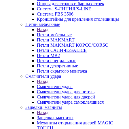
Опоры для столов и барных стоек
Система S-ЛИНИЯ/S-LINE
Система FBS 3506
Кронштейны для крепления столешницы
Петли мебельные
Назад
Петли мебельные
Петли MAKMART
Петли MAKMART КОРСО/CORSO
Петли САЛИЧЕ/SALICE
Петли MB2
Петли специальные
Петли декоративные
Петли скрытого монтажа
Смягчители удара
Назад
Смягчители удара
Смягчители удара для петель
Смягчители удара для дверей
Cмягчители удара самоклеящиеся
Защелки, магниты
Назад
Защелки, магниты
Механизм открывания дверей MAGIC
TOUCH