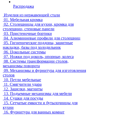
Распродажа
Изделия из нержавеющей стали
01.
Мебельная кромка
02.
Столешницы для кухни, кромка для
столешниц, стеновые панели
03.
Пристеночные бортики
04.
Алюминиевые профили для столешниц
05.
Гигиенические поддоны, защитные
накладки, базы под холодильник
06.
Цокольные системы
07.
Ножки под цоколь, опорные, колеса
08.
Системы трансформации столов,
механизмы поворота
09.
Механизмы и фурнитура для изготовления
столов
10.
Петли мебельные
11.
Смягчители удара
12.
Защелки, магниты
13.
Подъемные механизмы для мебели
14.
Сушки для посуды
15.
Сетчатые емкости и бутылочницы для
кухни
16.
Фурнитура для ванных комнат