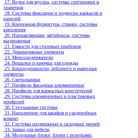
17.
Ведра для мусора, системы сортировки и
хранения
18.
Системы фиксации и подвески каркасов и
панелей
19.
Крепежная фурнитура, стяжки, системы
крепления
20.
Направляющие, метабоксы, системы
выдвижения
21.
Емкости для столовых приборов
22.
Декоративные элементы
23.
Менсолодержатели
24.
Вешалки и крючки для одежды
25.
Бокалодержатели, рейлинги и навесные
элементы
26.
Светильники
27.
Профили фасадные алюминиевые
28.
Профили для каркасных конструкций
29.
Системы алюминиевых и пластиковых
профилей
30.
Стеллажные системы
31.
Наполнение для шкафов и гардеробных
комнат
32.
Системы раздвижных и складных дверей
33.
Замки для мебели
34.
Модульные блоки, блоки с розетками,