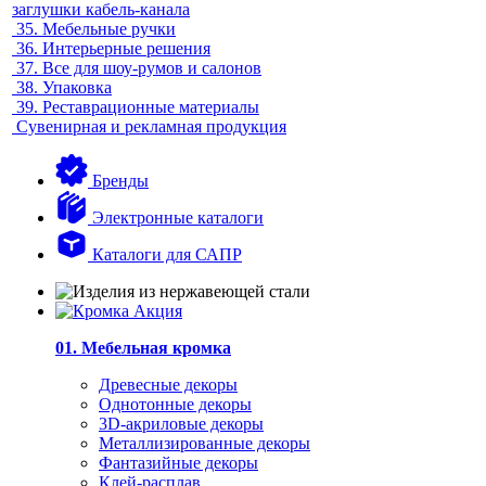
заглушки кабель-канала
35.
Мебельные ручки
36.
Интерьерные решения
37.
Все для шоу-румов и салонов
38.
Упаковка
39.
Реставрационные материалы
Сувенирная и рекламная продукция
Бренды
Электронные каталоги
Каталоги для САПР
01. Мебельная кромка
Древесные декоры
Однотонные декоры
3D-акриловые декоры
Металлизированные декоры
Фантазийные декоры
Клей-расплав