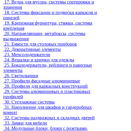
17.
Ведра для мусора, системы сортировки и
хранения
18.
Системы фиксации и подвески каркасов и
панелей
19.
Крепежная фурнитура, стяжки, системы
крепления
20.
Направляющие, метабоксы, системы
выдвижения
21.
Емкости для столовых приборов
22.
Декоративные элементы
23.
Менсолодержатели
24.
Вешалки и крючки для одежды
25.
Бокалодержатели, рейлинги и навесные
элементы
26.
Светильники
27.
Профили фасадные алюминиевые
28.
Профили для каркасных конструкций
29.
Системы алюминиевых и пластиковых
профилей
30.
Стеллажные системы
31.
Наполнение для шкафов и гардеробных
комнат
32.
Системы раздвижных и складных дверей
33.
Замки для мебели
34.
Модульные блоки, блоки с розетками,