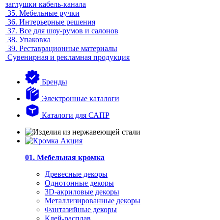
заглушки кабель-канала
35.
Мебельные ручки
36.
Интерьерные решения
37.
Все для шоу-румов и салонов
38.
Упаковка
39.
Реставрационные материалы
Сувенирная и рекламная продукция
Бренды
Электронные каталоги
Каталоги для САПР
01. Мебельная кромка
Древесные декоры
Однотонные декоры
3D-акриловые декоры
Металлизированные декоры
Фантазийные декоры
Клей-расплав