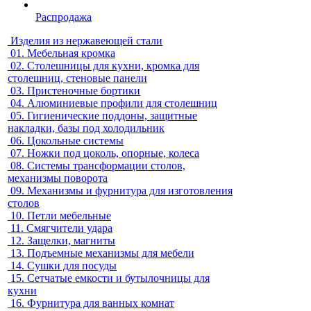
Распродажа
Изделия из нержавеющей стали
01.
Мебельная кромка
02.
Столешницы для кухни, кромка для
столешниц, стеновые панели
03.
Пристеночные бортики
04.
Алюминиевые профили для столешниц
05.
Гигиенические поддоны, защитные
накладки, базы под холодильник
06.
Цокольные системы
07.
Ножки под цоколь, опорные, колеса
08.
Системы трансформации столов,
механизмы поворота
09.
Механизмы и фурнитура для изготовления
столов
10.
Петли мебельные
11.
Смягчители удара
12.
Защелки, магниты
13.
Подъемные механизмы для мебели
14.
Сушки для посуды
15.
Сетчатые емкости и бутылочницы для
кухни
16.
Фурнитура для ванных комнат