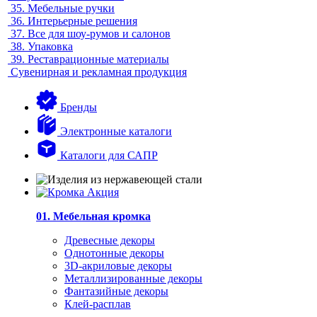
35.
Мебельные ручки
36.
Интерьерные решения
37.
Все для шоу-румов и салонов
38.
Упаковка
39.
Реставрационные материалы
Сувенирная и рекламная продукция
Бренды
Электронные каталоги
Каталоги для САПР
01. Мебельная кромка
Древесные декоры
Однотонные декоры
3D-акриловые декоры
Металлизированные декоры
Фантазийные декоры
Клей-расплав