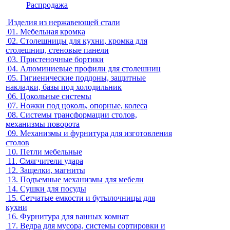
Распродажа
Изделия из нержавеющей стали
01.
Мебельная кромка
02.
Столешницы для кухни, кромка для
столешниц, стеновые панели
03.
Пристеночные бортики
04.
Алюминиевые профили для столешниц
05.
Гигиенические поддоны, защитные
накладки, базы под холодильник
06.
Цокольные системы
07.
Ножки под цоколь, опорные, колеса
08.
Системы трансформации столов,
механизмы поворота
09.
Механизмы и фурнитура для изготовления
столов
10.
Петли мебельные
11.
Смягчители удара
12.
Защелки, магниты
13.
Подъемные механизмы для мебели
14.
Сушки для посуды
15.
Сетчатые емкости и бутылочницы для
кухни
16.
Фурнитура для ванных комнат
17.
Ведра для мусора, системы сортировки и