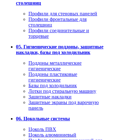
столешниц
Профили для стеновых панелей
Профили фронтальные для
столешниц
Профили соединительные и
торцевые
05. Гигиенические поддоны, защитные
накладки, базы под холодильник
Поддоны металлические
гигиенические
Поддоны пластиковые
гигиенические
Базы под холодильник
Лотки под стиральную машину
Защитные накладки
Защитные экраны под варочную
панель
06. Цокольные системы
Цоколь ПВХ
Цоколь алюминиевый