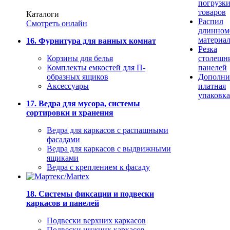
погрузк
товаров
Каталоги
Распил
Смотреть онлайн
длинном
материа
16. Фурнитура для ванных комнат
Резка
Корзины для белья
столешн
Комплекты емкостей для П-
панелей
образных ящиков
Дополни
Аксессуары
платная
упаковка
17. Ведра для мусора, системы
сортировки и хранения
Ведра для каркасов с распашными
фасадами
Ведра для каркасов с выдвижными
ящиками
Ведра с креплением к фасаду
18. Системы фиксации и подвески
каркасов и панелей
Подвески верхних каркасов
Подвески нижних каркасов