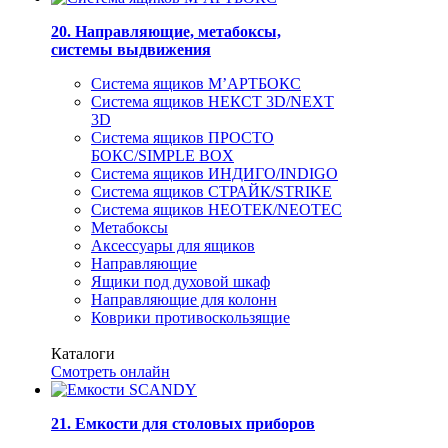
20. Направляющие, метабоксы,
системы выдвижения
Система ящиков М’АРТБОКС
Система ящиков НЕКСТ 3D/NEXT
3D
Система ящиков ПРОСТО
БОКС/SIMPLE BOX
Система ящиков ИНДИГО/INDIGO
Система ящиков СТРАЙК/STRIKE
Система ящиков НЕОТЕК/NEOTEC
Метабоксы
Аксессуары для ящиков
Направляющие
Ящики под духовой шкаф
Направляющие для колонн
Коврики противоскользящие
Каталоги
Смотреть онлайн
21. Емкости для столовых приборов