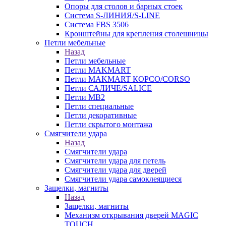
Опоры для столов и барных стоек
Система S-ЛИНИЯ/S-LINE
Система FBS 3506
Кронштейны для крепления столешницы
Петли мебельные
Назад
Петли мебельные
Петли MAKMART
Петли MAKMART КОРСО/CORSO
Петли САЛИЧЕ/SALICE
Петли MB2
Петли специальные
Петли декоративные
Петли скрытого монтажа
Смягчители удара
Назад
Смягчители удара
Смягчители удара для петель
Смягчители удара для дверей
Cмягчители удара самоклеящиеся
Защелки, магниты
Назад
Защелки, магниты
Механизм открывания дверей MAGIC
TOUCH