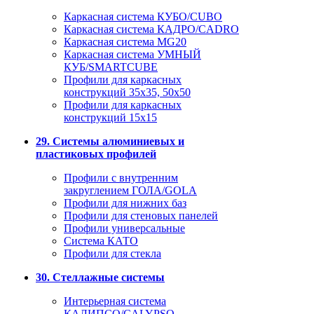
Каркасная система КУБО/CUBO
Каркасная система КАДРО/CADRO
Каркасная система MG20
Каркасная система УМНЫЙ
КУБ/SMARTCUBE
Профили для каркасных
конструкций 35x35, 50x50
Профили для каркасных
конструкций 15х15
29. Системы алюминиевых и
пластиковых профилей
Профили с внутренним
закруглением ГОЛА/GOLA
Профили для нижних баз
Профили для стеновых панелей
Профили универсальные
Система КАТО
Профили для стекла
30. Стеллажные системы
Интерьерная система
КАЛИПСО/CALYPSO