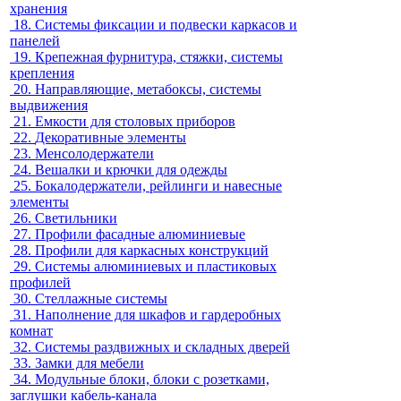
хранения
18.
Системы фиксации и подвески каркасов и
панелей
19.
Крепежная фурнитура, стяжки, системы
крепления
20.
Направляющие, метабоксы, системы
выдвижения
21.
Емкости для столовых приборов
22.
Декоративные элементы
23.
Менсолодержатели
24.
Вешалки и крючки для одежды
25.
Бокалодержатели, рейлинги и навесные
элементы
26.
Светильники
27.
Профили фасадные алюминиевые
28.
Профили для каркасных конструкций
29.
Системы алюминиевых и пластиковых
профилей
30.
Стеллажные системы
31.
Наполнение для шкафов и гардеробных
комнат
32.
Системы раздвижных и складных дверей
33.
Замки для мебели
34.
Модульные блоки, блоки с розетками,
заглушки кабель-канала