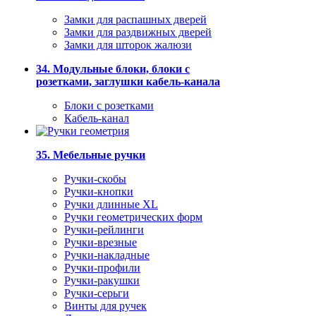
Замки для распашных дверей
Замки для раздвижных дверей
Замки для шторок жалюзи
34. Модульные блоки, блоки с
розетками, заглушки кабель-канала
Блоки с розетками
Кабель-канал
35. Мебельные ручки
Ручки-скобы
Ручки-кнопки
Ручки длинные XL
Ручки геометрических форм
Ручки-рейлинги
Ручки-врезные
Ручки-накладные
Ручки-профили
Ручки-ракушки
Ручки-серьги
Винты для ручек