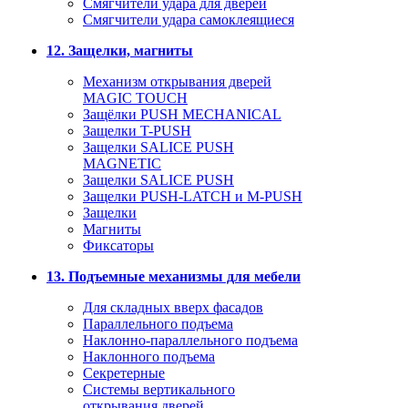
Смягчители удара для дверей
Cмягчители удара самоклеящиеся
12. Защелки, магниты
Механизм открывания дверей
MAGIC TOUCH
Защёлки PUSH MECHANICAL
Защелки T-PUSH
Защелки SALICE PUSH
MAGNETIC
Защелки SALICE PUSH
Защелки PUSH-LATCH и M-PUSH
Защелки
Магниты
Фиксаторы
13. Подъемные механизмы для мебели
Для складных вверх фасадов
Параллельного подъема
Наклонно-параллельного подъема
Наклонного подъема
Секретерные
Системы вертикального
открывания дверей