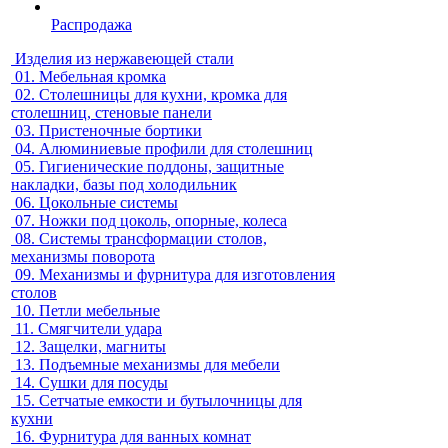
Распродажа
Изделия из нержавеющей стали
01.
Мебельная кромка
02.
Столешницы для кухни, кромка для
столешниц, стеновые панели
03.
Пристеночные бортики
04.
Алюминиевые профили для столешниц
05.
Гигиенические поддоны, защитные
накладки, базы под холодильник
06.
Цокольные системы
07.
Ножки под цоколь, опорные, колеса
08.
Системы трансформации столов,
механизмы поворота
09.
Механизмы и фурнитура для изготовления
столов
10.
Петли мебельные
11.
Смягчители удара
12.
Защелки, магниты
13.
Подъемные механизмы для мебели
14.
Сушки для посуды
15.
Сетчатые емкости и бутылочницы для
кухни
16.
Фурнитура для ванных комнат