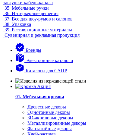
заглушки кабель-канала
35.
Мебельные ручки
36.
Интерьерные решения
37.
Все для шоу-румов и салонов
38.
Упаковка
39.
Реставрационные материалы
Сувенирная и рекламная продукция
Бренды
Электронные каталоги
Каталоги для САПР
01. Мебельная кромка
Древесные декоры
Однотонные декоры
3D-акриловые декоры
Металлизированные декоры
Фантазийные декоры
Клей-расплав