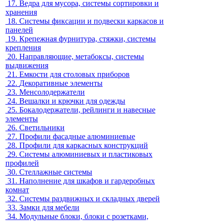
17.
Ведра для мусора, системы сортировки и
хранения
18.
Системы фиксации и подвески каркасов и
панелей
19.
Крепежная фурнитура, стяжки, системы
крепления
20.
Направляющие, метабоксы, системы
выдвижения
21.
Емкости для столовых приборов
22.
Декоративные элементы
23.
Менсолодержатели
24.
Вешалки и крючки для одежды
25.
Бокалодержатели, рейлинги и навесные
элементы
26.
Светильники
27.
Профили фасадные алюминиевые
28.
Профили для каркасных конструкций
29.
Системы алюминиевых и пластиковых
профилей
30.
Стеллажные системы
31.
Наполнение для шкафов и гардеробных
комнат
32.
Системы раздвижных и складных дверей
33.
Замки для мебели
34.
Модульные блоки, блоки с розетками,