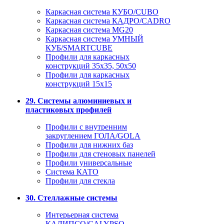
Каркасная система КУБО/CUBO
Каркасная система КАДРО/CADRO
Каркасная система MG20
Каркасная система УМНЫЙ
КУБ/SMARTCUBE
Профили для каркасных
конструкций 35x35, 50x50
Профили для каркасных
конструкций 15х15
29. Системы алюминиевых и
пластиковых профилей
Профили с внутренним
закруглением ГОЛА/GOLA
Профили для нижних баз
Профили для стеновых панелей
Профили универсальные
Система КАТО
Профили для стекла
30. Стеллажные системы
Интерьерная система
КАЛИПСО/CALYPSO