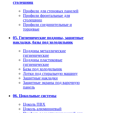
столешниц
Профили для стеновых панелей
Профили фронтальные для
столешниц
Профили соединительные и
торцевые
05. Гигиенические поддоны, защитные
накладки, базы под холодильник
Поддоны металлические
гигиенические
Поддоны пластиковые
гигиенические
Базы под холодильник
Лотки под стиральную машину
Защитные накладки
Защитные экраны под варочную
панель
06. Цокольные системы
Цоколь ПВХ
Цоколь алюминиевый