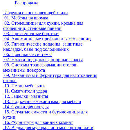
Распродажа
Изделия из нержавеющей стали
01.
Мебельная кромка
02.
Столешницы для кухни, кромка для
столешниц, стеновые панели
03.
Пристеночные бортики
04.
Алюминиевые профили для столешниц
05.
Гигиенические поддоны, защитные
накладки, базы под холодильник
06.
Цокольные системы
07.
Ножки под цоколь, опорные, колеса
08.
Системы трансформации столов,
механизмы поворота
09.
Механизмы и фурнитура для изготовления
столов
10.
Петли мебельные
11.
Смягчители удара
12.
Защелки, магниты
13.
Подъемные механизмы для мебели
14.
Сушки для посуды
15.
Сетчатые емкости и бутылочницы для
кухни
16.
Фурнитура для ванных комнат
17.
Ведра для мусора, системы сортировки и