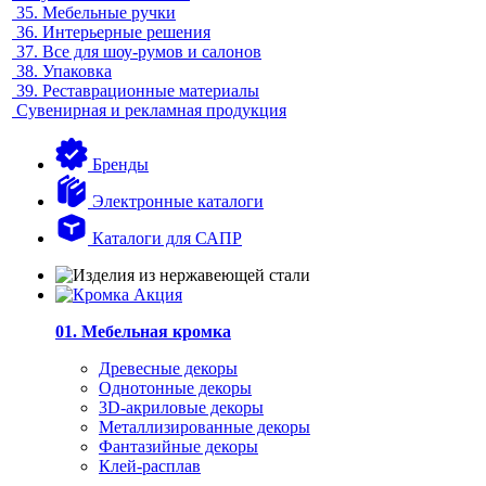
35.
Мебельные ручки
36.
Интерьерные решения
37.
Все для шоу-румов и салонов
38.
Упаковка
39.
Реставрационные материалы
Сувенирная и рекламная продукция
Бренды
Электронные каталоги
Каталоги для САПР
01. Мебельная кромка
Древесные декоры
Однотонные декоры
3D-акриловые декоры
Металлизированные декоры
Фантазийные декоры
Клей-расплав