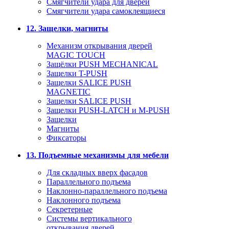
Смягчители удара для дверей
Cмягчители удара самоклеящиеся
12. Защелки, магниты
Механизм открывания дверей
MAGIC TOUCH
Защёлки PUSH MECHANICAL
Защелки T-PUSH
Защелки SALICE PUSH
MAGNETIC
Защелки SALICE PUSH
Защелки PUSH-LATCH и M-PUSH
Защелки
Магниты
Фиксаторы
13. Подъемные механизмы для мебели
Для складных вверх фасадов
Параллельного подъема
Наклонно-параллельного подъема
Наклонного подъема
Секретерные
Системы вертикального
открывания дверей