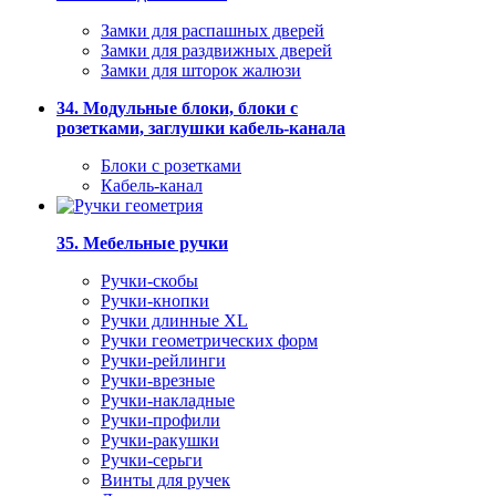
Замки для распашных дверей
Замки для раздвижных дверей
Замки для шторок жалюзи
34. Модульные блоки, блоки с
розетками, заглушки кабель-канала
Блоки с розетками
Кабель-канал
35. Мебельные ручки
Ручки-скобы
Ручки-кнопки
Ручки длинные XL
Ручки геометрических форм
Ручки-рейлинги
Ручки-врезные
Ручки-накладные
Ручки-профили
Ручки-ракушки
Ручки-серьги
Винты для ручек