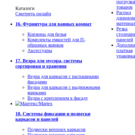
погрузк
товаров
Каталоги
Распил
Смотреть онлайн
длинном
материа
16. Фурнитура для ванных комнат
Резка
Корзины для белья
столешн
Комплекты емкостей для П-
панелей
образных ящиков
Дополни
Аксессуары
платная
упаковка
17. Ведра для мусора, системы
сортировки и хранения
Ведра для каркасов с распашными
фасадами
Ведра для каркасов с выдвижными
ящиками
Ведра с креплением к фасаду
18. Системы фиксации и подвески
каркасов и панелей
Подвески верхних каркасов
Подвески нижних каркасов