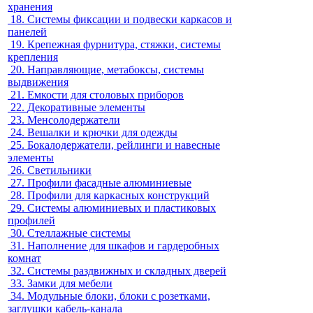
хранения
18.
Системы фиксации и подвески каркасов и
панелей
19.
Крепежная фурнитура, стяжки, системы
крепления
20.
Направляющие, метабоксы, системы
выдвижения
21.
Емкости для столовых приборов
22.
Декоративные элементы
23.
Менсолодержатели
24.
Вешалки и крючки для одежды
25.
Бокалодержатели, рейлинги и навесные
элементы
26.
Светильники
27.
Профили фасадные алюминиевые
28.
Профили для каркасных конструкций
29.
Системы алюминиевых и пластиковых
профилей
30.
Стеллажные системы
31.
Наполнение для шкафов и гардеробных
комнат
32.
Системы раздвижных и складных дверей
33.
Замки для мебели
34.
Модульные блоки, блоки с розетками,
заглушки кабель-канала