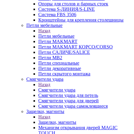
Опоры для столов и барных стоек
Система S-ЛИНИЯ/S-LINE
Система FBS 3506
Кронштейны для крепления столешницы
Петли мебельные
Назад
Петли мебельные
Петли MAKMART
Петли MAKMART КОРСО/CORSO
Петли САЛИЧЕ/SALICE
Петли MB2
Петли специальные
Петли декоративные
Петли скрытого монтажа
Смягчители удара
Назад
Смягчители удара
Смягчители удара для петель
Смягчители удара для дверей
Cмягчители удара самоклеящиеся
Защелки, магниты
Назад
Защелки, магниты
Механизм открывания дверей MAGIC
TOUCH