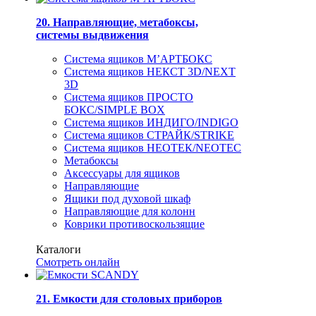
20. Направляющие, метабоксы,
системы выдвижения
Система ящиков М’АРТБОКС
Система ящиков НЕКСТ 3D/NEXT
3D
Система ящиков ПРОСТО
БОКС/SIMPLE BOX
Система ящиков ИНДИГО/INDIGO
Система ящиков СТРАЙК/STRIKE
Система ящиков НЕОТЕК/NEOTEC
Метабоксы
Аксессуары для ящиков
Направляющие
Ящики под духовой шкаф
Направляющие для колонн
Коврики противоскользящие
Каталоги
Смотреть онлайн
21. Емкости для столовых приборов