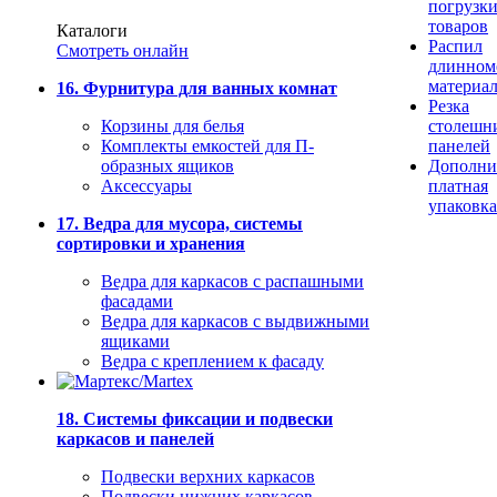
погрузк
товаров
Каталоги
Распил
Смотреть онлайн
длинном
материа
16. Фурнитура для ванных комнат
Резка
Корзины для белья
столешн
Комплекты емкостей для П-
панелей
образных ящиков
Дополни
Аксессуары
платная
упаковка
17. Ведра для мусора, системы
сортировки и хранения
Ведра для каркасов с распашными
фасадами
Ведра для каркасов с выдвижными
ящиками
Ведра с креплением к фасаду
18. Системы фиксации и подвески
каркасов и панелей
Подвески верхних каркасов
Подвески нижних каркасов