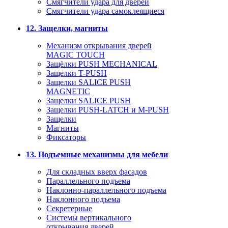
Смягчители удара для дверей
Cмягчители удара самоклеящиеся
12. Защелки, магниты
Механизм открывания дверей
MAGIC TOUCH
Защёлки PUSH MECHANICAL
Защелки T-PUSH
Защелки SALICE PUSH
MAGNETIC
Защелки SALICE PUSH
Защелки PUSH-LATCH и M-PUSH
Защелки
Магниты
Фиксаторы
13. Подъемные механизмы для мебели
Для складных вверх фасадов
Параллельного подъема
Наклонно-параллельного подъема
Наклонного подъема
Секретерные
Системы вертикального
открывания дверей