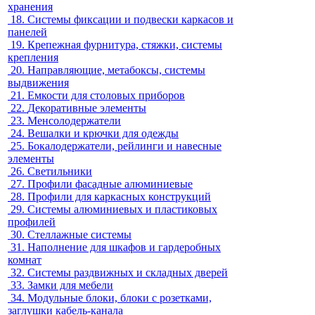
хранения
18.
Системы фиксации и подвески каркасов и
панелей
19.
Крепежная фурнитура, стяжки, системы
крепления
20.
Направляющие, метабоксы, системы
выдвижения
21.
Емкости для столовых приборов
22.
Декоративные элементы
23.
Менсолодержатели
24.
Вешалки и крючки для одежды
25.
Бокалодержатели, рейлинги и навесные
элементы
26.
Светильники
27.
Профили фасадные алюминиевые
28.
Профили для каркасных конструкций
29.
Системы алюминиевых и пластиковых
профилей
30.
Стеллажные системы
31.
Наполнение для шкафов и гардеробных
комнат
32.
Системы раздвижных и складных дверей
33.
Замки для мебели
34.
Модульные блоки, блоки с розетками,
заглушки кабель-канала