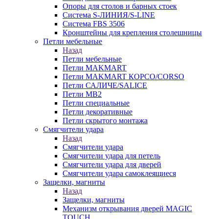
Опоры для столов и барных стоек
Система S-ЛИНИЯ/S-LINE
Система FBS 3506
Кронштейны для крепления столешницы
Петли мебельные
Назад
Петли мебельные
Петли MAKMART
Петли MAKMART КОРСО/CORSO
Петли САЛИЧЕ/SALICE
Петли MB2
Петли специальные
Петли декоративные
Петли скрытого монтажа
Смягчители удара
Назад
Смягчители удара
Смягчители удара для петель
Смягчители удара для дверей
Cмягчители удара самоклеящиеся
Защелки, магниты
Назад
Защелки, магниты
Механизм открывания дверей MAGIC
TOUCH