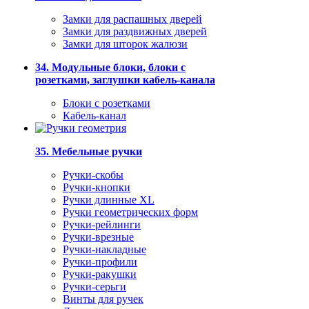
Замки для распашных дверей
Замки для раздвижных дверей
Замки для шторок жалюзи
34. Модульные блоки, блоки с
розетками, заглушки кабель-канала
Блоки с розетками
Кабель-канал
35. Мебельные ручки
Ручки-скобы
Ручки-кнопки
Ручки длинные XL
Ручки геометрических форм
Ручки-рейлинги
Ручки-врезные
Ручки-накладные
Ручки-профили
Ручки-ракушки
Ручки-серьги
Винты для ручек