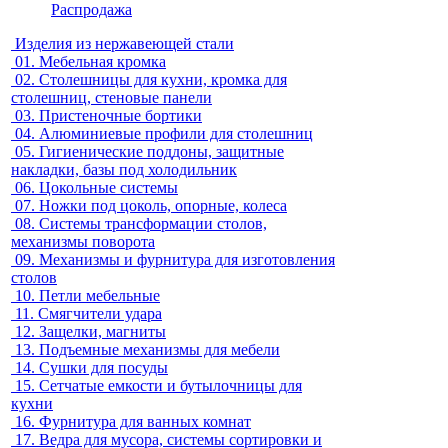
Распродажа
Изделия из нержавеющей стали
01.
Мебельная кромка
02.
Столешницы для кухни, кромка для
столешниц, стеновые панели
03.
Пристеночные бортики
04.
Алюминиевые профили для столешниц
05.
Гигиенические поддоны, защитные
накладки, базы под холодильник
06.
Цокольные системы
07.
Ножки под цоколь, опорные, колеса
08.
Системы трансформации столов,
механизмы поворота
09.
Механизмы и фурнитура для изготовления
столов
10.
Петли мебельные
11.
Смягчители удара
12.
Защелки, магниты
13.
Подъемные механизмы для мебели
14.
Сушки для посуды
15.
Сетчатые емкости и бутылочницы для
кухни
16.
Фурнитура для ванных комнат
17.
Ведра для мусора, системы сортировки и