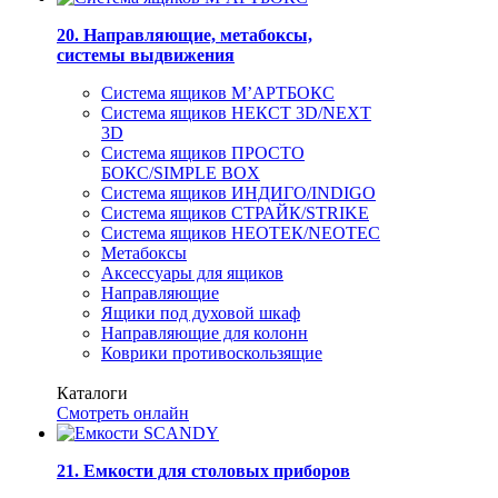
20. Направляющие, метабоксы,
системы выдвижения
Система ящиков М’АРТБОКС
Система ящиков НЕКСТ 3D/NEXT
3D
Система ящиков ПРОСТО
БОКС/SIMPLE BOX
Система ящиков ИНДИГО/INDIGO
Система ящиков СТРАЙК/STRIKE
Система ящиков НЕОТЕК/NEOTEC
Метабоксы
Аксессуары для ящиков
Направляющие
Ящики под духовой шкаф
Направляющие для колонн
Коврики противоскользящие
Каталоги
Смотреть онлайн
21. Емкости для столовых приборов