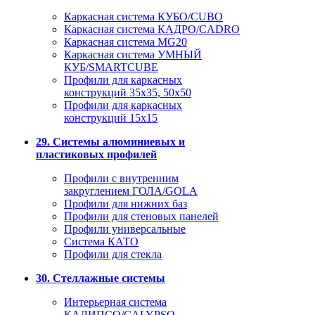
Каркасная система КУБО/CUBO
Каркасная система КАДРО/CADRO
Каркасная система MG20
Каркасная система УМНЫЙ
КУБ/SMARTCUBE
Профили для каркасных
конструкций 35x35, 50x50
Профили для каркасных
конструкций 15х15
29. Системы алюминиевых и
пластиковых профилей
Профили с внутренним
закруглением ГОЛА/GOLA
Профили для нижних баз
Профили для стеновых панелей
Профили универсальные
Система КАТО
Профили для стекла
30. Стеллажные системы
Интерьерная система
КАЛИПСО/CALYPSO