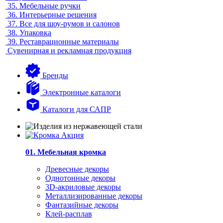
35.
Мебельные ручки
36.
Интерьерные решения
37.
Все для шоу-румов и салонов
38.
Упаковка
39.
Реставрационные материалы
Сувенирная и рекламная продукция
Бренды
Электронные каталоги
Каталоги для САПР
01. Мебельная кромка
Древесные декоры
Однотонные декоры
3D-акриловые декоры
Металлизированные декоры
Фантазийные декоры
Клей-расплав