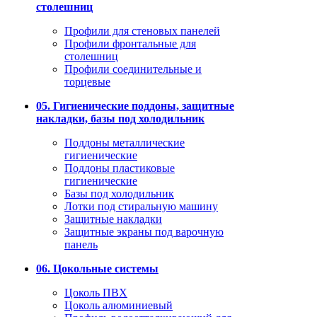
столешниц
Профили для стеновых панелей
Профили фронтальные для
столешниц
Профили соединительные и
торцевые
05. Гигиенические поддоны, защитные
накладки, базы под холодильник
Поддоны металлические
гигиенические
Поддоны пластиковые
гигиенические
Базы под холодильник
Лотки под стиральную машину
Защитные накладки
Защитные экраны под варочную
панель
06. Цокольные системы
Цоколь ПВХ
Цоколь алюминиевый