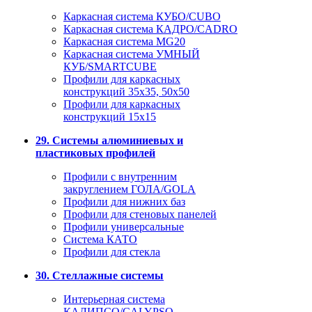
Каркасная система КУБО/CUBO
Каркасная система КАДРО/CADRO
Каркасная система MG20
Каркасная система УМНЫЙ
КУБ/SMARTCUBE
Профили для каркасных
конструкций 35x35, 50x50
Профили для каркасных
конструкций 15х15
29. Системы алюминиевых и
пластиковых профилей
Профили с внутренним
закруглением ГОЛА/GOLA
Профили для нижних баз
Профили для стеновых панелей
Профили универсальные
Система КАТО
Профили для стекла
30. Стеллажные системы
Интерьерная система
КАЛИПСО/CALYPSO