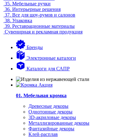
35.
Мебельные ручки
36.
Интерьерные решения
37.
Все для шоу-румов и салонов
38.
Упаковка
39.
Реставрационные материалы
Сувенирная и рекламная продукция
Бренды
Электронные каталоги
Каталоги для САПР
01. Мебельная кромка
Древесные декоры
Однотонные декоры
3D-акриловые декоры
Металлизированные декоры
Фантазийные декоры
Клей-расплав