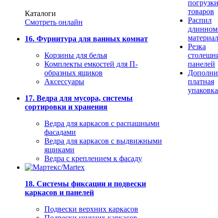
погрузк
товаров
Каталоги
Распил
Смотреть онлайн
длинном
материа
16. Фурнитура для ванных комнат
Резка
Корзины для белья
столешн
Комплекты емкостей для П-
панелей
образных ящиков
Дополни
Аксессуары
платная
упаковка
17. Ведра для мусора, системы
сортировки и хранения
Ведра для каркасов с распашными
фасадами
Ведра для каркасов с выдвижными
ящиками
Ведра с креплением к фасаду
18. Системы фиксации и подвески
каркасов и панелей
Подвески верхних каркасов
Подвески нижних каркасов