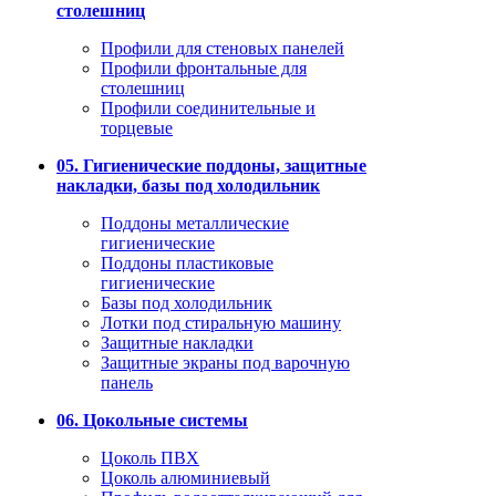
столешниц
Профили для стеновых панелей
Профили фронтальные для
столешниц
Профили соединительные и
торцевые
05. Гигиенические поддоны, защитные
накладки, базы под холодильник
Поддоны металлические
гигиенические
Поддоны пластиковые
гигиенические
Базы под холодильник
Лотки под стиральную машину
Защитные накладки
Защитные экраны под варочную
панель
06. Цокольные системы
Цоколь ПВХ
Цоколь алюминиевый