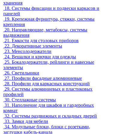
хранения
18.
Системы фиксации и подвески каркасов и
панелей
19.
Крепежная фурнитура, стяжки, системы
крепления
20.
Направляющие, метабоксы, системы
выдвижения
21.
Емкости для столовых приборов
22.
Декоративные элементы
23.
Менсолодержатели
24.
Вешалки и крючки для одежды
25.
Бокалодержатели, рейлинги и навесные
элементы
26.
Светильники
27.
Профили фасадные алюминиевые
28.
Профили для каркасных конструкций
29.
Системы алюминиевых и пластиковых
профилей
30.
Стеллажные системы
31.
Наполнение для шкафов и гардеробных
комнат
32.
Системы раздвижных и складных дверей
33.
Замки для мебели
34.
Модульные блоки, блоки с розетками,
заглушки кабель-канала