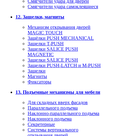
Смягчители удара для дверей
Cмягчители удара самоклеящиеся
12. Защелки, магниты
Механизм открывания дверей
MAGIC TOUCH
Защёлки PUSH MECHANICAL
Защелки T-PUSH
Защелки SALICE PUSH
MAGNETIC
Защелки SALICE PUSH
Защелки PUSH-LATCH и M-PUSH
Защелки
Магниты
Фиксаторы
13. Подъемные механизмы для мебели
Для складных вверх фасадов
Параллельного подъема
Наклонно-параллельного подъема
Наклонного подъема
Секретерные
Системы вертикального
открывания дверей