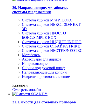
20. Направляющие, метабоксы,
системы выдвижения
Система ящиков М’АРТБОКС
Система ящиков НЕКСТ 3D/NEXT
3D
Система ящиков ПРОСТО
БОКС/SIMPLE BOX
Система ящиков ИНДИГО/INDIGO
Система ящиков СТРАЙК/STRIKE
Система ящиков НЕОТЕК/NEOTEC
Метабоксы
Аксессуары для ящиков
Направляющие
Ящики под духовой шкаф
Направляющие для колонн
Коврики противоскользящие
Каталоги
Смотреть онлайн
21. Емкости для столовых приборов