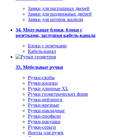
Замки для распашных дверей
Замки для раздвижных дверей
Замки для шторок жалюзи
34. Модульные блоки, блоки с
розетками, заглушки кабель-канала
Блоки с розетками
Кабель-канал
35. Мебельные ручки
Ручки-скобы
Ручки-кнопки
Ручки длинные XL
Ручки геометрических форм
Ручки-рейлинги
Ручки-врезные
Ручки-накладные
Ручки-профили
Ручки-ракушки
Ручки-серьги
Винты для ручек