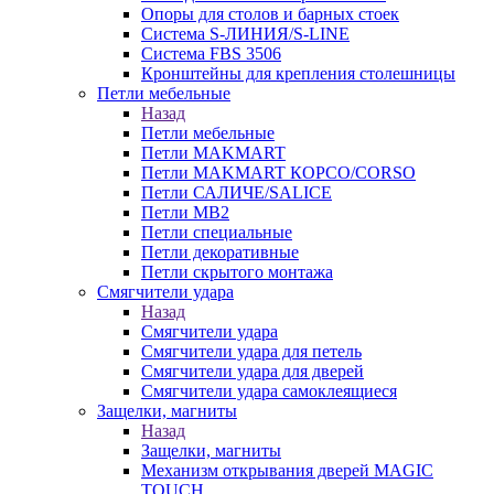
Опоры для столов и барных стоек
Система S-ЛИНИЯ/S-LINE
Система FBS 3506
Кронштейны для крепления столешницы
Петли мебельные
Назад
Петли мебельные
Петли MAKMART
Петли MAKMART КОРСО/CORSO
Петли САЛИЧЕ/SALICE
Петли MB2
Петли специальные
Петли декоративные
Петли скрытого монтажа
Смягчители удара
Назад
Смягчители удара
Смягчители удара для петель
Смягчители удара для дверей
Cмягчители удара самоклеящиеся
Защелки, магниты
Назад
Защелки, магниты
Механизм открывания дверей MAGIC
TOUCH