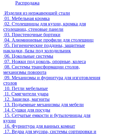
Распродажа
Изделия из нержавеющей стали
01.
Мебельная кромка
02.
Столешницы для кухни, кромка для
столешниц, стеновые панели
03.
Пристеночные бортики
04.
Алюминиевые профили для столешниц
05.
Гигиенические поддоны, защитные
накладки, базы под холодильник
06.
Цокольные системы
07.
Ножки под цоколь, опорные, колеса
08.
Системы трансформации столов,
механизмы поворота
09.
Механизмы и фурнитура для изготовления
столов
10.
Петли мебельные
11.
Смягчители удара
12.
Защелки, магниты
13.
Подъемные механизмы для мебели
14.
Сушки для посуды
15.
Сетчатые емкости и бутылочницы для
кухни
16.
Фурнитура для ванных комнат
17.
Ведра для мусора, системы сортировки и