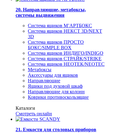
20. Направляющие, метабоксы,
системы выдвижения
Система ящиков М’АРТБОКС
Система ящиков НЕКСТ 3D/NEXT
3D
Система ящиков ПРОСТО
БОКС/SIMPLE BOX
Система ящиков ИНДИГО/INDIGO
Система ящиков СТРАЙК/STRIKE
Система ящиков НЕОТЕК/NEOTEC
Метабоксы
Аксессуары для ящиков
Направляющие
Ящики под духовой шкаф
Направляющие для колонн
Коврики противоскользящие
Каталоги
Смотреть онлайн
21. Емкости для столовых приборов