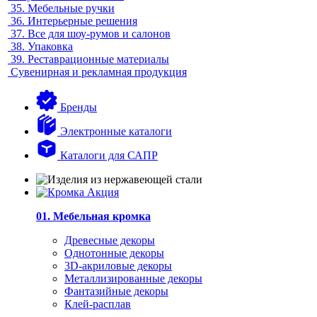
35.
Мебельные ручки
36.
Интерьерные решения
37.
Все для шоу-румов и салонов
38.
Упаковка
39.
Реставрационные материалы
Сувенирная и рекламная продукция
Бренды
Электронные каталоги
Каталоги для САПР
01. Мебельная кромка
Древесные декоры
Однотонные декоры
3D-акриловые декоры
Металлизированные декоры
Фантазийные декоры
Клей-расплав