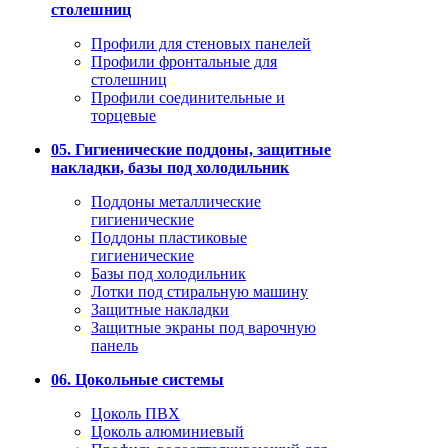
столешниц
Профили для стеновых панелей
Профили фронтальные для
столешниц
Профили соединительные и
торцевые
05. Гигиенические поддоны, защитные
накладки, базы под холодильник
Поддоны металлические
гигиенические
Поддоны пластиковые
гигиенические
Базы под холодильник
Лотки под стиральную машину
Защитные накладки
Защитные экраны под варочную
панель
06. Цокольные системы
Цоколь ПВХ
Цоколь алюминиевый