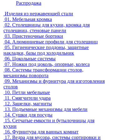
Распродажа
Изделия из нержавеющей стали
01.
Мебельная кромка
02.
Столешницы для кухни, кромка для
столешниц, стеновые панели
03.
Пристеночные бортики
04.
Алюминиевые профили для столешниц
05.
Гигиенические поддоны, защитные
накладки, базы под холодильник
06.
Цокольные системы
07.
Ножки под цоколь, опорные, колеса
08.
Системы трансформации столов,
механизмы поворота
09.
Механизмы и фурнитура для изготовления
столов
10.
Петли мебельные
11.
Смягчители удара
12.
Защелки, магниты
13.
Подъемные механизмы для мебели
14.
Сушки для посуды
15.
Сетчатые емкости и бутылочницы для
кухни
16.
Фурнитура для ванных комнат
17.
Ведра для мусора, системы сортировки и