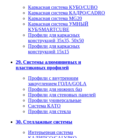
Каркасная система КУБО/CUBO
Каркасная система КАДРО/CADRO
Каркасная система MG20
Каркасная система УМНЫЙ
КУБ/SMARTCUBE
Профили для каркасных
конструкций 35x35, 50x50
Профили для каркасных
конструкций 15х15
29. Системы алюминиевых и
пластиковых профилей
Профили с внутренним
закруглением ГОЛА/GOLA
Профили для нижних баз
Профили для стеновых панелей
Профили универсальные
Система КАТО
Профили для стекла
30. Стеллажные системы
Интерьерная система
КАЛИПСО/CALYPSO