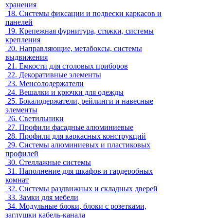
хранения
18.
Системы фиксации и подвески каркасов и
панелей
19.
Крепежная фурнитура, стяжки, системы
крепления
20.
Направляющие, метабоксы, системы
выдвижения
21.
Емкости для столовых приборов
22.
Декоративные элементы
23.
Менсолодержатели
24.
Вешалки и крючки для одежды
25.
Бокалодержатели, рейлинги и навесные
элементы
26.
Светильники
27.
Профили фасадные алюминиевые
28.
Профили для каркасных конструкций
29.
Системы алюминиевых и пластиковых
профилей
30.
Стеллажные системы
31.
Наполнение для шкафов и гардеробных
комнат
32.
Системы раздвижных и складных дверей
33.
Замки для мебели
34.
Модульные блоки, блоки с розетками,
заглушки кабель-канала