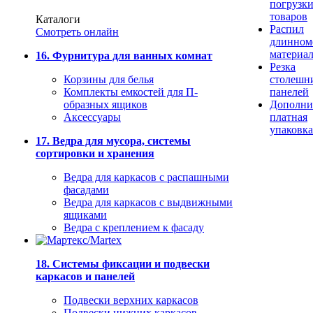
погрузк
товаров
Каталоги
Распил
Смотреть онлайн
длинном
материа
16. Фурнитура для ванных комнат
Резка
Корзины для белья
столешн
Комплекты емкостей для П-
панелей
образных ящиков
Дополни
Аксессуары
платная
упаковка
17. Ведра для мусора, системы
сортировки и хранения
Ведра для каркасов с распашными
фасадами
Ведра для каркасов с выдвижными
ящиками
Ведра с креплением к фасаду
18. Системы фиксации и подвески
каркасов и панелей
Подвески верхних каркасов
Подвески нижних каркасов