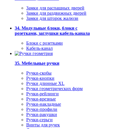
Замки для распашных дверей
Замки для раздвижных дверей
Замки для шторок жалюзи
34. Модульные блоки, блоки с
розетками, заглушки кабель-канала
Блоки с розетками
Кабель-канал
35. Мебельные ручки
Ручки-скобы
Ручки-кнопки
Ручки длинные XL
Ручки геометрических форм
Ручки-рейлинги
Ручки-врезные
Ручки-накладные
Ручки-профили
Ручки-ракушки
Ручки-серьги
Винты для ручек