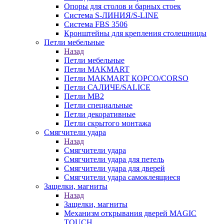
Опоры для столов и барных стоек
Система S-ЛИНИЯ/S-LINE
Система FBS 3506
Кронштейны для крепления столешницы
Петли мебельные
Назад
Петли мебельные
Петли MAKMART
Петли MAKMART КОРСО/CORSO
Петли САЛИЧЕ/SALICE
Петли MB2
Петли специальные
Петли декоративные
Петли скрытого монтажа
Смягчители удара
Назад
Смягчители удара
Смягчители удара для петель
Смягчители удара для дверей
Cмягчители удара самоклеящиеся
Защелки, магниты
Назад
Защелки, магниты
Механизм открывания дверей MAGIC
TOUCH