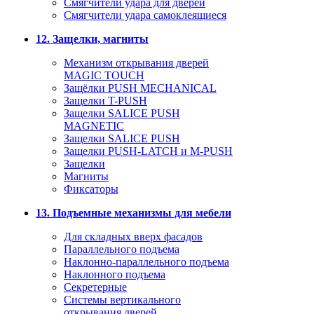
Смягчители удара для дверей
Cмягчители удара самоклеящиеся
12. Защелки, магниты
Механизм открывания дверей
MAGIC TOUCH
Защёлки PUSH MECHANICAL
Защелки T-PUSH
Защелки SALICE PUSH
MAGNETIC
Защелки SALICE PUSH
Защелки PUSH-LATCH и M-PUSH
Защелки
Магниты
Фиксаторы
13. Подъемные механизмы для мебели
Для складных вверх фасадов
Параллельного подъема
Наклонно-параллельного подъема
Наклонного подъема
Секретерные
Системы вертикального
открывания дверей