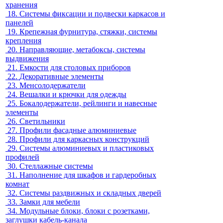
хранения
18.
Системы фиксации и подвески каркасов и
панелей
19.
Крепежная фурнитура, стяжки, системы
крепления
20.
Направляющие, метабоксы, системы
выдвижения
21.
Емкости для столовых приборов
22.
Декоративные элементы
23.
Менсолодержатели
24.
Вешалки и крючки для одежды
25.
Бокалодержатели, рейлинги и навесные
элементы
26.
Светильники
27.
Профили фасадные алюминиевые
28.
Профили для каркасных конструкций
29.
Системы алюминиевых и пластиковых
профилей
30.
Стеллажные системы
31.
Наполнение для шкафов и гардеробных
комнат
32.
Системы раздвижных и складных дверей
33.
Замки для мебели
34.
Модульные блоки, блоки с розетками,
заглушки кабель-канала