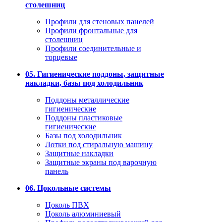
столешниц
Профили для стеновых панелей
Профили фронтальные для
столешниц
Профили соединительные и
торцевые
05. Гигиенические поддоны, защитные
накладки, базы под холодильник
Поддоны металлические
гигиенические
Поддоны пластиковые
гигиенические
Базы под холодильник
Лотки под стиральную машину
Защитные накладки
Защитные экраны под варочную
панель
06. Цокольные системы
Цоколь ПВХ
Цоколь алюминиевый