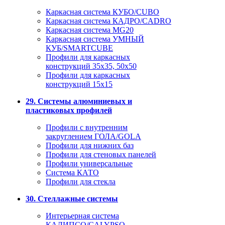
Каркасная система КУБО/CUBO
Каркасная система КАДРО/CADRO
Каркасная система MG20
Каркасная система УМНЫЙ
КУБ/SMARTCUBE
Профили для каркасных
конструкций 35x35, 50x50
Профили для каркасных
конструкций 15х15
29. Системы алюминиевых и
пластиковых профилей
Профили с внутренним
закруглением ГОЛА/GOLA
Профили для нижних баз
Профили для стеновых панелей
Профили универсальные
Система КАТО
Профили для стекла
30. Стеллажные системы
Интерьерная система
КАЛИПСО/CALYPSO