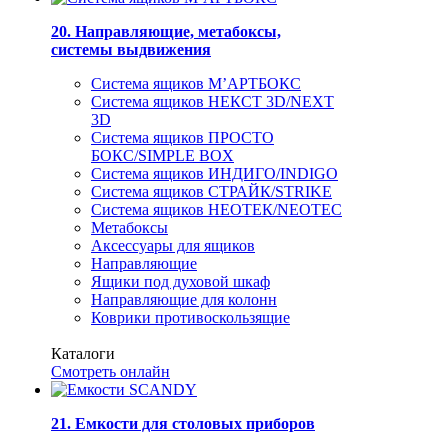
20. Направляющие, метабоксы,
системы выдвижения
Система ящиков М’АРТБОКС
Система ящиков НЕКСТ 3D/NEXT
3D
Система ящиков ПРОСТО
БОКС/SIMPLE BOX
Система ящиков ИНДИГО/INDIGO
Система ящиков СТРАЙК/STRIKE
Система ящиков НЕОТЕК/NEOTEC
Метабоксы
Аксессуары для ящиков
Направляющие
Ящики под духовой шкаф
Направляющие для колонн
Коврики противоскользящие
Каталоги
Смотреть онлайн
21. Емкости для столовых приборов