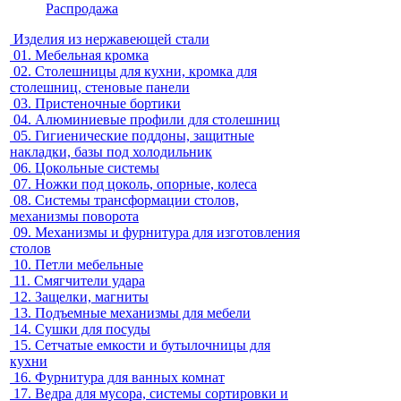
Распродажа
Изделия из нержавеющей стали
01.
Мебельная кромка
02.
Столешницы для кухни, кромка для
столешниц, стеновые панели
03.
Пристеночные бортики
04.
Алюминиевые профили для столешниц
05.
Гигиенические поддоны, защитные
накладки, базы под холодильник
06.
Цокольные системы
07.
Ножки под цоколь, опорные, колеса
08.
Системы трансформации столов,
механизмы поворота
09.
Механизмы и фурнитура для изготовления
столов
10.
Петли мебельные
11.
Смягчители удара
12.
Защелки, магниты
13.
Подъемные механизмы для мебели
14.
Сушки для посуды
15.
Сетчатые емкости и бутылочницы для
кухни
16.
Фурнитура для ванных комнат
17.
Ведра для мусора, системы сортировки и