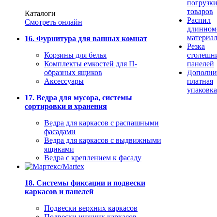
погрузк
товаров
Каталоги
Распил
Смотреть онлайн
длинном
материа
16. Фурнитура для ванных комнат
Резка
Корзины для белья
столешн
Комплекты емкостей для П-
панелей
образных ящиков
Дополни
Аксессуары
платная
упаковка
17. Ведра для мусора, системы
сортировки и хранения
Ведра для каркасов с распашными
фасадами
Ведра для каркасов с выдвижными
ящиками
Ведра с креплением к фасаду
18. Системы фиксации и подвески
каркасов и панелей
Подвески верхних каркасов
Подвески нижних каркасов