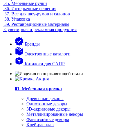
35.
Мебельные ручки
36.
Интерьерные решения
37.
Все для шоу-румов и салонов
38.
Упаковка
39.
Реставрационные материалы
Сувенирная и рекламная продукция
Бренды
Электронные каталоги
Каталоги для САПР
01. Мебельная кромка
Древесные декоры
Однотонные декоры
3D-акриловые декоры
Металлизированные декоры
Фантазийные декоры
Клей-расплав