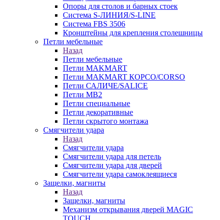
Опоры для столов и барных стоек
Система S-ЛИНИЯ/S-LINE
Система FBS 3506
Кронштейны для крепления столешницы
Петли мебельные
Назад
Петли мебельные
Петли MAKMART
Петли MAKMART КОРСО/CORSO
Петли САЛИЧЕ/SALICE
Петли MB2
Петли специальные
Петли декоративные
Петли скрытого монтажа
Смягчители удара
Назад
Смягчители удара
Смягчители удара для петель
Смягчители удара для дверей
Cмягчители удара самоклеящиеся
Защелки, магниты
Назад
Защелки, магниты
Механизм открывания дверей MAGIC
TOUCH