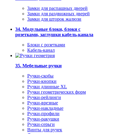
Замки для распашных дверей
Замки для раздвижных дверей
Замки для шторок жалюзи
34. Модульные блоки, блоки с
розетками, заглушки кабель-канала
Блоки с розетками
Кабель-канал
35. Мебельные ручки
Ручки-скобы
Ручки-кнопки
Ручки длинные XL
Ручки геометрических форм
Ручки-рейлинги
Ручки-врезные
Ручки-накладные
Ручки-профили
Ручки-ракушки
Ручки-серьги
Винты для ручек