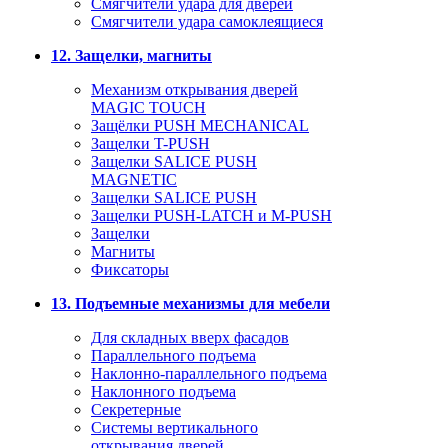
Смягчители удара для дверей
Cмягчители удара самоклеящиеся
12. Защелки, магниты
Механизм открывания дверей
MAGIC TOUCH
Защёлки PUSH MECHANICAL
Защелки T-PUSH
Защелки SALICE PUSH
MAGNETIC
Защелки SALICE PUSH
Защелки PUSH-LATCH и M-PUSH
Защелки
Магниты
Фиксаторы
13. Подъемные механизмы для мебели
Для складных вверх фасадов
Параллельного подъема
Наклонно-параллельного подъема
Наклонного подъема
Секретерные
Системы вертикального
открывания дверей