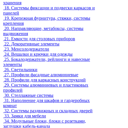
хранения
18.
Системы фиксации и подвески каркасов и
панелей
19.
Крепежная фурнитура, стяжки, системы
крепления
20.
Направляющие, метабоксы, системы
выдвижения
21.
Емкости для столовых приборов
22.
Декоративные элементы
23.
Менсолодержатели
24.
Вешалки и крючки для одежды
25.
Бокалодержатели, рейлинги и навесные
элементы
26.
Светильники
27.
Профили фасадные алюминиевые
28.
Профили для каркасных конструкций
29.
Системы алюминиевых и пластиковых
профилей
30.
Стеллажные системы
31.
Наполнение для шкафов и гардеробных
комнат
32.
Системы раздвижных и складных дверей
33.
Замки для мебели
34.
Модульные блоки, блоки с розетками,
заглушки кабель-канала