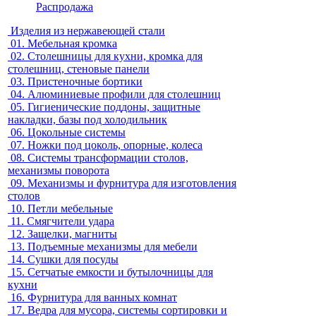
Распродажа
Изделия из нержавеющей стали
01.
Мебельная кромка
02.
Столешницы для кухни, кромка для
столешниц, стеновые панели
03.
Пристеночные бортики
04.
Алюминиевые профили для столешниц
05.
Гигиенические поддоны, защитные
накладки, базы под холодильник
06.
Цокольные системы
07.
Ножки под цоколь, опорные, колеса
08.
Системы трансформации столов,
механизмы поворота
09.
Механизмы и фурнитура для изготовления
столов
10.
Петли мебельные
11.
Смягчители удара
12.
Защелки, магниты
13.
Подъемные механизмы для мебели
14.
Сушки для посуды
15.
Сетчатые емкости и бутылочницы для
кухни
16.
Фурнитура для ванных комнат
17.
Ведра для мусора, системы сортировки и