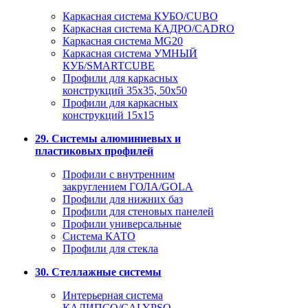
Каркасная система КУБО/CUBO
Каркасная система КАДРО/CADRO
Каркасная система MG20
Каркасная система УМНЫЙ
КУБ/SMARTCUBE
Профили для каркасных
конструкций 35x35, 50x50
Профили для каркасных
конструкций 15х15
29. Системы алюминиевых и
пластиковых профилей
Профили с внутренним
закруглением ГОЛА/GOLA
Профили для нижних баз
Профили для стеновых панелей
Профили универсальные
Система КАТО
Профили для стекла
30. Стеллажные системы
Интерьерная система
КАЛИПСО/CALYPSO