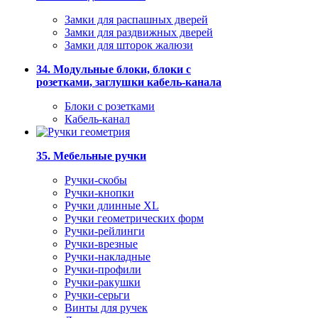
Замки для распашных дверей
Замки для раздвижных дверей
Замки для шторок жалюзи
34. Модульные блоки, блоки с
розетками, заглушки кабель-канала
Блоки с розетками
Кабель-канал
35. Мебельные ручки
Ручки-скобы
Ручки-кнопки
Ручки длинные XL
Ручки геометрических форм
Ручки-рейлинги
Ручки-врезные
Ручки-накладные
Ручки-профили
Ручки-ракушки
Ручки-серьги
Винты для ручек