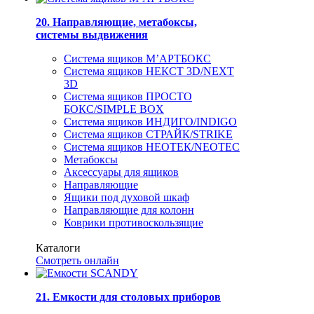
20. Направляющие, метабоксы,
системы выдвижения
Система ящиков М’АРТБОКС
Система ящиков НЕКСТ 3D/NEXT
3D
Система ящиков ПРОСТО
БОКС/SIMPLE BOX
Система ящиков ИНДИГО/INDIGO
Система ящиков СТРАЙК/STRIKE
Система ящиков НЕОТЕК/NEOTEC
Метабоксы
Аксессуары для ящиков
Направляющие
Ящики под духовой шкаф
Направляющие для колонн
Коврики противоскользящие
Каталоги
Смотреть онлайн
21. Емкости для столовых приборов