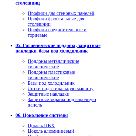
столешниц
Профили для стеновых панелей
Профили фронтальные для
столешниц
Профили соединительные и
торцевые
05. Гигиенические поддоны, защитные
накладки, базы под холодильник
Поддоны металлические
гигиенические
Поддоны пластиковые
гигиенические
Базы под холодильник
Лотки под стиральную машину
Защитные накладки
Защитные экраны под варочную
панель
06. Цокольные системы
Цоколь ПВХ
Цоколь алюминиевый