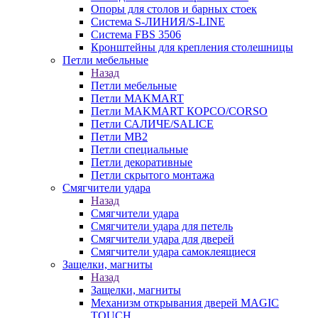
Опоры для столов и барных стоек
Система S-ЛИНИЯ/S-LINE
Система FBS 3506
Кронштейны для крепления столешницы
Петли мебельные
Назад
Петли мебельные
Петли MAKMART
Петли MAKMART КОРСО/CORSO
Петли САЛИЧЕ/SALICE
Петли MB2
Петли специальные
Петли декоративные
Петли скрытого монтажа
Смягчители удара
Назад
Смягчители удара
Смягчители удара для петель
Смягчители удара для дверей
Cмягчители удара самоклеящиеся
Защелки, магниты
Назад
Защелки, магниты
Механизм открывания дверей MAGIC
TOUCH