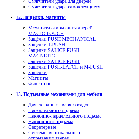
Смягчители удара для дверей
Cмягчители удара самоклеящиеся
12. Защелки, магниты
Механизм открывания дверей
MAGIC TOUCH
Защёлки PUSH MECHANICAL
Защелки T-PUSH
Защелки SALICE PUSH
MAGNETIC
Защелки SALICE PUSH
Защелки PUSH-LATCH и M-PUSH
Защелки
Магниты
Фиксаторы
13. Подъемные механизмы для мебели
Для складных вверх фасадов
Параллельного подъема
Наклонно-параллельного подъема
Наклонного подъема
Секретерные
Системы вертикального
открывания дверей