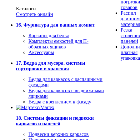
погрузк
товаров
Каталоги
Распил
Смотреть онлайн
длинном
материа
16. Фурнитура для ванных комнат
Резка
Корзины для белья
столешн
Комплекты емкостей для П-
панелей
образных ящиков
Дополни
Аксессуары
платная
упаковка
17. Ведра для мусора, системы
сортировки и хранения
Ведра для каркасов с распашными
фасадами
Ведра для каркасов с выдвижными
ящиками
Ведра с креплением к фасаду
18. Системы фиксации и подвески
каркасов и панелей
Подвески верхних каркасов
Подвески нижних каркасов