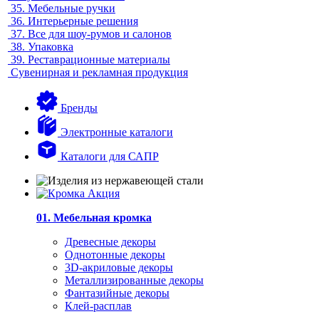
35.
Мебельные ручки
36.
Интерьерные решения
37.
Все для шоу-румов и салонов
38.
Упаковка
39.
Реставрационные материалы
Сувенирная и рекламная продукция
Бренды
Электронные каталоги
Каталоги для САПР
01. Мебельная кромка
Древесные декоры
Однотонные декоры
3D-акриловые декоры
Металлизированные декоры
Фантазийные декоры
Клей-расплав