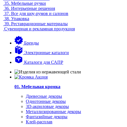
35.
Мебельные ручки
36.
Интерьерные решения
37.
Все для шоу-румов и салонов
38.
Упаковка
39.
Реставрационные материалы
Сувенирная и рекламная продукция
Бренды
Электронные каталоги
Каталоги для САПР
01. Мебельная кромка
Древесные декоры
Однотонные декоры
3D-акриловые декоры
Металлизированные декоры
Фантазийные декоры
Клей-расплав