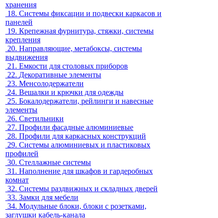
хранения
18.
Системы фиксации и подвески каркасов и
панелей
19.
Крепежная фурнитура, стяжки, системы
крепления
20.
Направляющие, метабоксы, системы
выдвижения
21.
Емкости для столовых приборов
22.
Декоративные элементы
23.
Менсолодержатели
24.
Вешалки и крючки для одежды
25.
Бокалодержатели, рейлинги и навесные
элементы
26.
Светильники
27.
Профили фасадные алюминиевые
28.
Профили для каркасных конструкций
29.
Системы алюминиевых и пластиковых
профилей
30.
Стеллажные системы
31.
Наполнение для шкафов и гардеробных
комнат
32.
Системы раздвижных и складных дверей
33.
Замки для мебели
34.
Модульные блоки, блоки с розетками,
заглушки кабель-канала