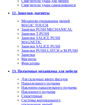
Смягчители удара для дверей
Cмягчители удара самоклеящиеся
12. Защелки, магниты
Механизм открывания дверей
MAGIC TOUCH
Защёлки PUSH MECHANICAL
Защелки T-PUSH
Защелки SALICE PUSH
MAGNETIC
Защелки SALICE PUSH
Защелки PUSH-LATCH и M-PUSH
Защелки
Магниты
Фиксаторы
13. Подъемные механизмы для мебели
Для складных вверх фасадов
Параллельного подъема
Наклонно-параллельного подъема
Наклонного подъема
Секретерные
Системы вертикального
открывания дверей