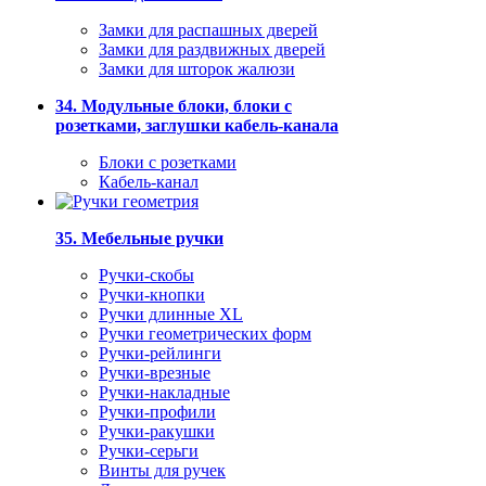
Замки для распашных дверей
Замки для раздвижных дверей
Замки для шторок жалюзи
34. Модульные блоки, блоки с
розетками, заглушки кабель-канала
Блоки с розетками
Кабель-канал
35. Мебельные ручки
Ручки-скобы
Ручки-кнопки
Ручки длинные XL
Ручки геометрических форм
Ручки-рейлинги
Ручки-врезные
Ручки-накладные
Ручки-профили
Ручки-ракушки
Ручки-серьги
Винты для ручек