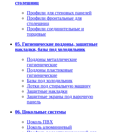
столешниц
Профили для стеновых панелей
Профили фронтальные для
столешниц
Профили соединительные и
торцевые
05. Гигиенические поддоны, защитные
накладки, базы под холодильник
Поддоны металлические
гигиенические
Поддоны пластиковые
гигиенические
Базы под холодильник
Лотки под стиральную машину
Защитные накладки
Защитные экраны под варочную
панель
06. Цокольные системы
Цоколь ПВХ
Цоколь алюминиевый