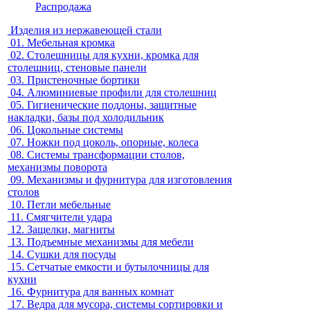
Распродажа
Изделия из нержавеющей стали
01.
Мебельная кромка
02.
Столешницы для кухни, кромка для
столешниц, стеновые панели
03.
Пристеночные бортики
04.
Алюминиевые профили для столешниц
05.
Гигиенические поддоны, защитные
накладки, базы под холодильник
06.
Цокольные системы
07.
Ножки под цоколь, опорные, колеса
08.
Системы трансформации столов,
механизмы поворота
09.
Механизмы и фурнитура для изготовления
столов
10.
Петли мебельные
11.
Смягчители удара
12.
Защелки, магниты
13.
Подъемные механизмы для мебели
14.
Сушки для посуды
15.
Сетчатые емкости и бутылочницы для
кухни
16.
Фурнитура для ванных комнат
17.
Ведра для мусора, системы сортировки и