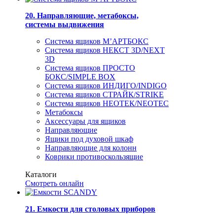
20. Направляющие, метабоксы,
системы выдвижения
Система ящиков М’АРТБОКС
Система ящиков НЕКСТ 3D/NEXT
3D
Система ящиков ПРОСТО
БОКС/SIMPLE BOX
Система ящиков ИНДИГО/INDIGO
Система ящиков СТРАЙК/STRIKE
Система ящиков НЕОТЕК/NEOTEC
Метабоксы
Аксессуары для ящиков
Направляющие
Ящики под духовой шкаф
Направляющие для колонн
Коврики противоскользящие
Каталоги
Смотреть онлайн
21. Емкости для столовых приборов