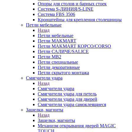
Опоры для столов и барных стоек
Система S-ЛИНИЯ/S-LINE
Система FBS 3506
Кронштейны для крепления столешницы
Петли мебельные
Назад
Петли мебельные
Петли MAKMART
Петли MAKMART КОРСО/CORSO
Петли САЛИЧЕ/SALICE
Петли MB2
Петли специальные
Петли декоративные
Петли скрытого монтажа
Смягчители удара
Назад
Смягчители удара
Смягчители удара для петель
Смягчители удара для дверей
Cмягчители удара самоклеящиеся
Защелки, магниты
Назад
Защелки, магниты
Механизм открывания дверей MAGIC
TOUCH