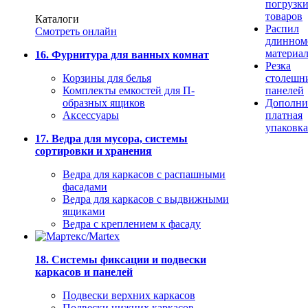
погрузк
товаров
Каталоги
Распил
Смотреть онлайн
длинном
материа
16. Фурнитура для ванных комнат
Резка
Корзины для белья
столешн
Комплекты емкостей для П-
панелей
образных ящиков
Дополни
Аксессуары
платная
упаковка
17. Ведра для мусора, системы
сортировки и хранения
Ведра для каркасов с распашными
фасадами
Ведра для каркасов с выдвижными
ящиками
Ведра с креплением к фасаду
18. Системы фиксации и подвески
каркасов и панелей
Подвески верхних каркасов
Подвески нижних каркасов