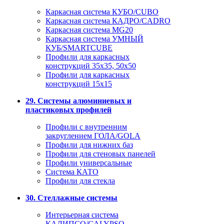
Каркасная система КУБО/CUBO
Каркасная система КАДРО/CADRO
Каркасная система MG20
Каркасная система УМНЫЙ
КУБ/SMARTCUBE
Профили для каркасных
конструкций 35x35, 50x50
Профили для каркасных
конструкций 15х15
29. Системы алюминиевых и
пластиковых профилей
Профили с внутренним
закруглением ГОЛА/GOLA
Профили для нижних баз
Профили для стеновых панелей
Профили универсальные
Система КАТО
Профили для стекла
30. Стеллажные системы
Интерьерная система
КАЛИПСО/CALYPSO