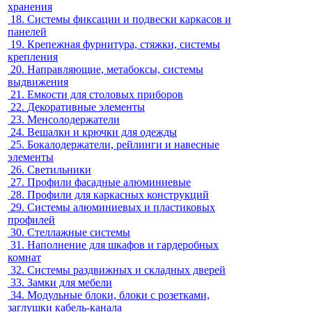
хранения
18.
Системы фиксации и подвески каркасов и
панелей
19.
Крепежная фурнитура, стяжки, системы
крепления
20.
Направляющие, метабоксы, системы
выдвижения
21.
Емкости для столовых приборов
22.
Декоративные элементы
23.
Менсолодержатели
24.
Вешалки и крючки для одежды
25.
Бокалодержатели, рейлинги и навесные
элементы
26.
Светильники
27.
Профили фасадные алюминиевые
28.
Профили для каркасных конструкций
29.
Системы алюминиевых и пластиковых
профилей
30.
Стеллажные системы
31.
Наполнение для шкафов и гардеробных
комнат
32.
Системы раздвижных и складных дверей
33.
Замки для мебели
34.
Модульные блоки, блоки с розетками,
заглушки кабель-канала