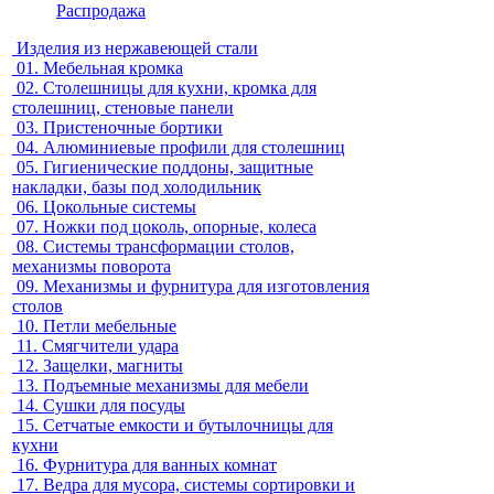
Распродажа
Изделия из нержавеющей стали
01.
Мебельная кромка
02.
Столешницы для кухни, кромка для
столешниц, стеновые панели
03.
Пристеночные бортики
04.
Алюминиевые профили для столешниц
05.
Гигиенические поддоны, защитные
накладки, базы под холодильник
06.
Цокольные системы
07.
Ножки под цоколь, опорные, колеса
08.
Системы трансформации столов,
механизмы поворота
09.
Механизмы и фурнитура для изготовления
столов
10.
Петли мебельные
11.
Смягчители удара
12.
Защелки, магниты
13.
Подъемные механизмы для мебели
14.
Сушки для посуды
15.
Сетчатые емкости и бутылочницы для
кухни
16.
Фурнитура для ванных комнат
17.
Ведра для мусора, системы сортировки и