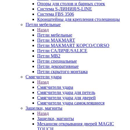
Опоры для столов и барных стоек
Система S-ЛИНИЯ/S-LINE
Система FBS 3506
Кронштейны для крепления столешницы
Петли мебельные
Назад
Петли мебельные
Петли MAKMART
Петли MAKMART КОРСО/CORSO
Петли САЛИЧЕ/SALICE
Петли MB2
Петли специальные
Петли декоративные
Петли скрытого монтажа
Смягчители удара
Назад
Смягчители удара
Смягчители удара для петель
Смягчители удара для дверей
Cмягчители удара самоклеящиеся
Защелки, магниты
Назад
Защелки, магниты
Механизм открывания дверей MAGIC
TOUCH