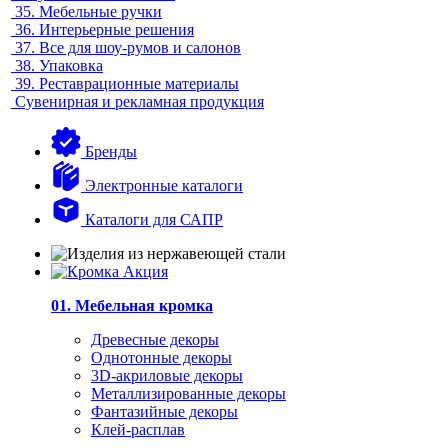
35.
Мебельные ручки
36.
Интерьерные решения
37.
Все для шоу-румов и салонов
38.
Упаковка
39.
Реставрационные материалы
Сувенирная и рекламная продукция
Бренды
Электронные каталоги
Каталоги для САПР
01. Мебельная кромка
Древесные декоры
Однотонные декоры
3D-акриловые декоры
Металлизированные декоры
Фантазийные декоры
Клей-расплав