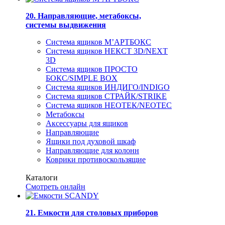
20. Направляющие, метабоксы,
системы выдвижения
Система ящиков М’АРТБОКС
Система ящиков НЕКСТ 3D/NEXT
3D
Система ящиков ПРОСТО
БОКС/SIMPLE BOX
Система ящиков ИНДИГО/INDIGO
Система ящиков СТРАЙК/STRIKE
Система ящиков НЕОТЕК/NEOTEC
Метабоксы
Аксессуары для ящиков
Направляющие
Ящики под духовой шкаф
Направляющие для колонн
Коврики противоскользящие
Каталоги
Смотреть онлайн
21. Емкости для столовых приборов