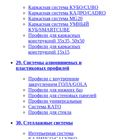
Каркасная система КУБО/CUBO
Каркасная система КАДРО/CADRO
Каркасная система MG20
Каркасная система УМНЫЙ
КУБ/SMARTCUBE
Профили для каркасных
конструкций 35x35, 50x50
Профили для каркасных
конструкций 15х15
29. Системы алюминиевых и
пластиковых профилей
Профили с внутренним
закруглением ГОЛА/GOLA
Профили для нижних баз
Профили для стеновых панелей
Профили универсальные
Система КАТО
Профили для стекла
30. Стеллажные системы
Интерьерная система
КАЛИПСО/CALYPSO