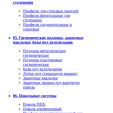
столешниц
Профили для стеновых панелей
Профили фронтальные для
столешниц
Профили соединительные и
торцевые
05. Гигиенические поддоны, защитные
накладки, базы под холодильник
Поддоны металлические
гигиенические
Поддоны пластиковые
гигиенические
Базы под холодильник
Лотки под стиральную машину
Защитные накладки
Защитные экраны под варочную
панель
06. Цокольные системы
Цоколь ПВХ
Цоколь алюминиевый