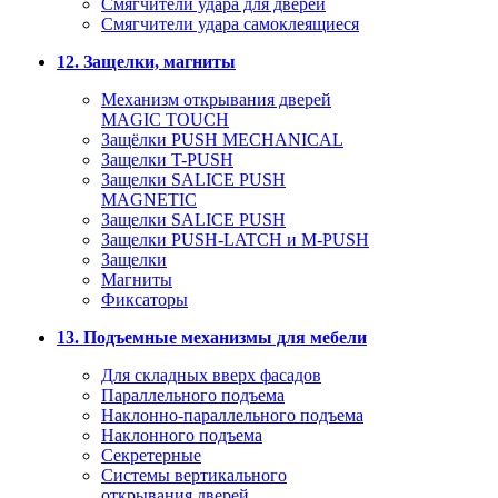
Смягчители удара для дверей
Cмягчители удара самоклеящиеся
12. Защелки, магниты
Механизм открывания дверей
MAGIC TOUCH
Защёлки PUSH MECHANICAL
Защелки T-PUSH
Защелки SALICE PUSH
MAGNETIC
Защелки SALICE PUSH
Защелки PUSH-LATCH и M-PUSH
Защелки
Магниты
Фиксаторы
13. Подъемные механизмы для мебели
Для складных вверх фасадов
Параллельного подъема
Наклонно-параллельного подъема
Наклонного подъема
Секретерные
Системы вертикального
открывания дверей