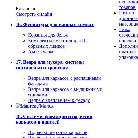
погрузк
товаров
Каталоги
Распил
Смотреть онлайн
длинном
материа
16. Фурнитура для ванных комнат
Резка
Корзины для белья
столешн
Комплекты емкостей для П-
панелей
образных ящиков
Дополни
Аксессуары
платная
упаковка
17. Ведра для мусора, системы
сортировки и хранения
Ведра для каркасов с распашными
фасадами
Ведра для каркасов с выдвижными
ящиками
Ведра с креплением к фасаду
18. Системы фиксации и подвески
каркасов и панелей
Подвески верхних каркасов
Подвески нижних каркасов