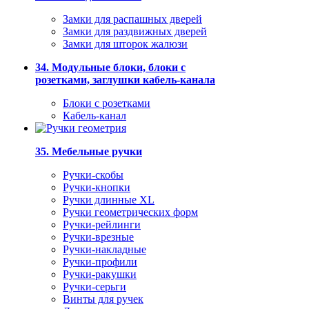
Замки для распашных дверей
Замки для раздвижных дверей
Замки для шторок жалюзи
34. Модульные блоки, блоки с
розетками, заглушки кабель-канала
Блоки с розетками
Кабель-канал
35. Мебельные ручки
Ручки-скобы
Ручки-кнопки
Ручки длинные XL
Ручки геометрических форм
Ручки-рейлинги
Ручки-врезные
Ручки-накладные
Ручки-профили
Ручки-ракушки
Ручки-серьги
Винты для ручек