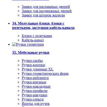
Замки для распашных дверей
Замки для раздвижных дверей
Замки для шторок жалюзи
34. Модульные блоки, блоки с
розетками, заглушки кабель-канала
Блоки с розетками
Кабель-канал
35. Мебельные ручки
Ручки-скобы
Ручки-кнопки
Ручки длинные XL
Ручки геометрических форм
Ручки-рейлинги
Ручки-врезные
Ручки-накладные
Ручки-профили
Ручки-ракушки
Ручки-серьги
Винты для ручек