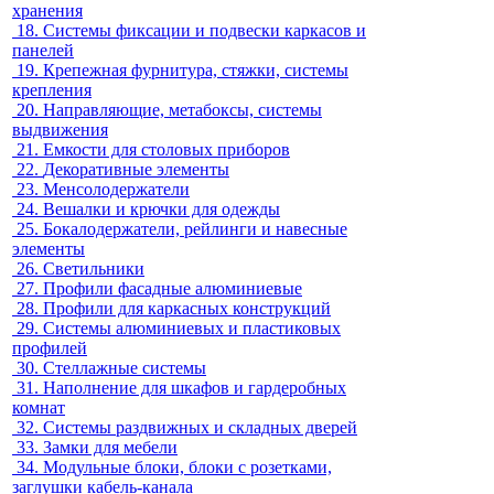
хранения
18.
Системы фиксации и подвески каркасов и
панелей
19.
Крепежная фурнитура, стяжки, системы
крепления
20.
Направляющие, метабоксы, системы
выдвижения
21.
Емкости для столовых приборов
22.
Декоративные элементы
23.
Менсолодержатели
24.
Вешалки и крючки для одежды
25.
Бокалодержатели, рейлинги и навесные
элементы
26.
Светильники
27.
Профили фасадные алюминиевые
28.
Профили для каркасных конструкций
29.
Системы алюминиевых и пластиковых
профилей
30.
Стеллажные системы
31.
Наполнение для шкафов и гардеробных
комнат
32.
Системы раздвижных и складных дверей
33.
Замки для мебели
34.
Модульные блоки, блоки с розетками,
заглушки кабель-канала