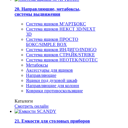
20. Направляющие, метабоксы,
системы выдвижения
Система ящиков М’АРТБОКС
Система ящиков НЕКСТ 3D/NEXT
3D
Система ящиков ПРОСТО
БОКС/SIMPLE BOX
Система ящиков ИНДИГО/INDIGO
Система ящиков СТРАЙК/STRIKE
Система ящиков НЕОТЕК/NEOTEC
Метабоксы
Аксессуары для ящиков
Направляющие
Ящики под духовой шкаф
Направляющие для колонн
Коврики противоскользящие
Каталоги
Смотреть онлайн
21. Емкости для столовых приборов