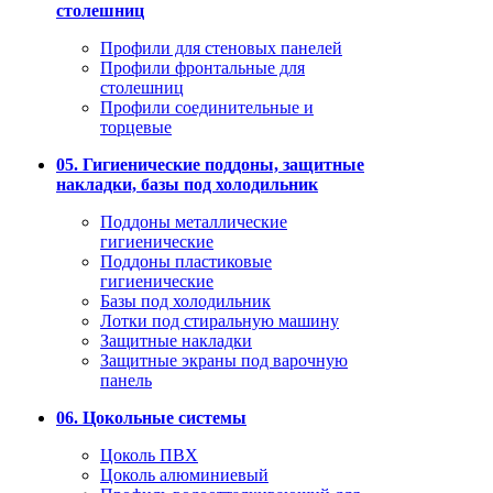
столешниц
Профили для стеновых панелей
Профили фронтальные для
столешниц
Профили соединительные и
торцевые
05. Гигиенические поддоны, защитные
накладки, базы под холодильник
Поддоны металлические
гигиенические
Поддоны пластиковые
гигиенические
Базы под холодильник
Лотки под стиральную машину
Защитные накладки
Защитные экраны под варочную
панель
06. Цокольные системы
Цоколь ПВХ
Цоколь алюминиевый