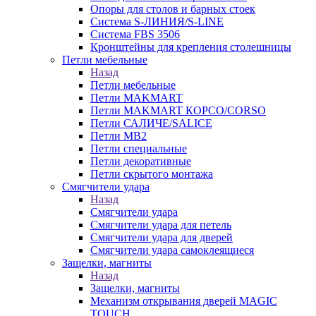
Опоры для столов и барных стоек
Система S-ЛИНИЯ/S-LINE
Система FBS 3506
Кронштейны для крепления столешницы
Петли мебельные
Назад
Петли мебельные
Петли MAKMART
Петли MAKMART КОРСО/CORSO
Петли САЛИЧЕ/SALICE
Петли MB2
Петли специальные
Петли декоративные
Петли скрытого монтажа
Смягчители удара
Назад
Смягчители удара
Смягчители удара для петель
Смягчители удара для дверей
Cмягчители удара самоклеящиеся
Защелки, магниты
Назад
Защелки, магниты
Механизм открывания дверей MAGIC
TOUCH