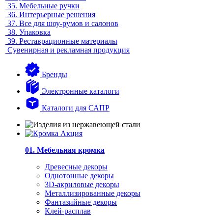
35.
Мебельные ручки
36.
Интерьерные решения
37.
Все для шоу-румов и салонов
38.
Упаковка
39.
Реставрационные материалы
Сувенирная и рекламная продукция
Бренды
Электронные каталоги
Каталоги для САПР
01. Мебельная кромка
Древесные декоры
Однотонные декоры
3D-акриловые декоры
Металлизированные декоры
Фантазийные декоры
Клей-расплав