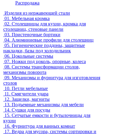
Распродажа
Изделия из нержавеющей стали
01.
Мебельная кромка
02.
Столешницы для кухни, кромка для
столешниц, стеновые панели
03.
Пристеночные бортики
04.
Алюминиевые профили для столешниц
05.
Гигиенические поддоны, защитные
накладки, базы под холодильник
06.
Цокольные системы
07.
Ножки под цоколь, опорные, колеса
08.
Системы трансформации столов,
механизмы поворота
09.
Механизмы и фурнитура для изготовления
столов
10.
Петли мебельные
11.
Смягчители удара
12.
Защелки, магниты
13.
Подъемные механизмы для мебели
14.
Сушки для посуды
15.
Сетчатые емкости и бутылочницы для
кухни
16.
Фурнитура для ванных комнат
17.
Ведра для мусора, системы сортировки и