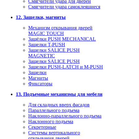
Смягчители удара для дверей
Cмягчители удара самоклеящиеся
12. Защелки, магниты
Механизм открывания дверей
MAGIC TOUCH
Защёлки PUSH MECHANICAL
Защелки T-PUSH
Защелки SALICE PUSH
MAGNETIC
Защелки SALICE PUSH
Защелки PUSH-LATCH и M-PUSH
Защелки
Магниты
Фиксаторы
13. Подъемные механизмы для мебели
Для складных вверх фасадов
Параллельного подъема
Наклонно-параллельного подъема
Наклонного подъема
Секретерные
Системы вертикального
открывания дверей