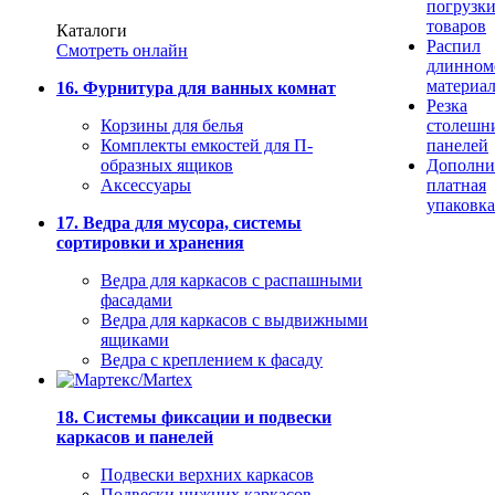
погрузк
товаров
Каталоги
Распил
Смотреть онлайн
длинном
материа
16. Фурнитура для ванных комнат
Резка
Корзины для белья
столешн
Комплекты емкостей для П-
панелей
образных ящиков
Дополни
Аксессуары
платная
упаковка
17. Ведра для мусора, системы
сортировки и хранения
Ведра для каркасов с распашными
фасадами
Ведра для каркасов с выдвижными
ящиками
Ведра с креплением к фасаду
18. Системы фиксации и подвески
каркасов и панелей
Подвески верхних каркасов
Подвески нижних каркасов