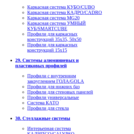
Каркасная система КУБО/CUBO
Каркасная система КАДРО/CADRO
Каркасная система MG20
Каркасная система УМНЫЙ
КУБ/SMARTCUBE
Профили для каркасных
конструкций 35x35, 50x50
Профили для каркасных
конструкций 15х15
29. Системы алюминиевых и
пластиковых профилей
Профили с внутренним
закруглением ГОЛА/GOLA
Профили для нижних баз
Профили для стеновых панелей
Профили универсальные
Система КАТО
Профили для стекла
30. Стеллажные системы
Интерьерная система
КАЛИПСО/CALYPSO