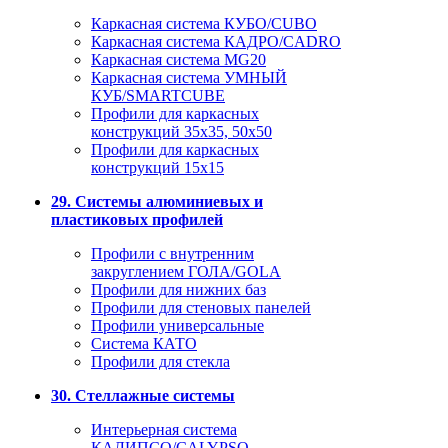
Каркасная система КУБО/CUBO
Каркасная система КАДРО/CADRO
Каркасная система MG20
Каркасная система УМНЫЙ
КУБ/SMARTCUBE
Профили для каркасных
конструкций 35x35, 50x50
Профили для каркасных
конструкций 15х15
29. Системы алюминиевых и
пластиковых профилей
Профили с внутренним
закруглением ГОЛА/GOLA
Профили для нижних баз
Профили для стеновых панелей
Профили универсальные
Система КАТО
Профили для стекла
30. Стеллажные системы
Интерьерная система
КАЛИПСО/CALYPSO