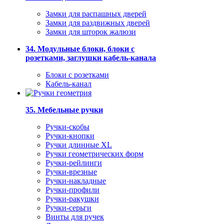
Замки для распашных дверей
Замки для раздвижных дверей
Замки для шторок жалюзи
34. Модульные блоки, блоки с
розетками, заглушки кабель-канала
Блоки с розетками
Кабель-канал
35. Мебельные ручки
Ручки-скобы
Ручки-кнопки
Ручки длинные XL
Ручки геометрических форм
Ручки-рейлинги
Ручки-врезные
Ручки-накладные
Ручки-профили
Ручки-ракушки
Ручки-серьги
Винты для ручек