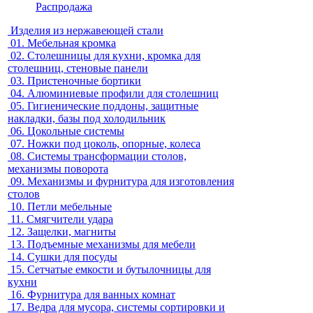
Распродажа
Изделия из нержавеющей стали
01.
Мебельная кромка
02.
Столешницы для кухни, кромка для
столешниц, стеновые панели
03.
Пристеночные бортики
04.
Алюминиевые профили для столешниц
05.
Гигиенические поддоны, защитные
накладки, базы под холодильник
06.
Цокольные системы
07.
Ножки под цоколь, опорные, колеса
08.
Системы трансформации столов,
механизмы поворота
09.
Механизмы и фурнитура для изготовления
столов
10.
Петли мебельные
11.
Смягчители удара
12.
Защелки, магниты
13.
Подъемные механизмы для мебели
14.
Сушки для посуды
15.
Сетчатые емкости и бутылочницы для
кухни
16.
Фурнитура для ванных комнат
17.
Ведра для мусора, системы сортировки и