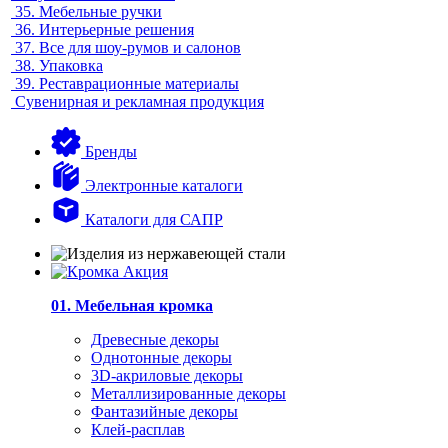
35.
Мебельные ручки
36.
Интерьерные решения
37.
Все для шоу-румов и салонов
38.
Упаковка
39.
Реставрационные материалы
Сувенирная и рекламная продукция
Бренды
Электронные каталоги
Каталоги для САПР
01. Мебельная кромка
Древесные декоры
Однотонные декоры
3D-акриловые декоры
Металлизированные декоры
Фантазийные декоры
Клей-расплав