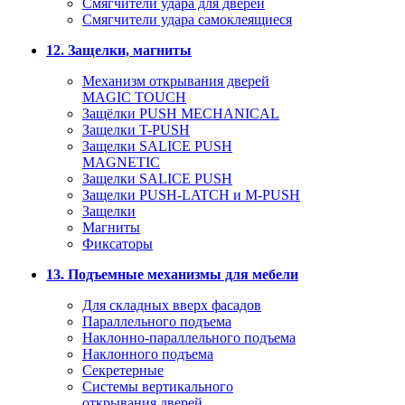
Смягчители удара для дверей
Cмягчители удара самоклеящиеся
12. Защелки, магниты
Механизм открывания дверей
MAGIC TOUCH
Защёлки PUSH MECHANICAL
Защелки T-PUSH
Защелки SALICE PUSH
MAGNETIC
Защелки SALICE PUSH
Защелки PUSH-LATCH и M-PUSH
Защелки
Магниты
Фиксаторы
13. Подъемные механизмы для мебели
Для складных вверх фасадов
Параллельного подъема
Наклонно-параллельного подъема
Наклонного подъема
Секретерные
Системы вертикального
открывания дверей