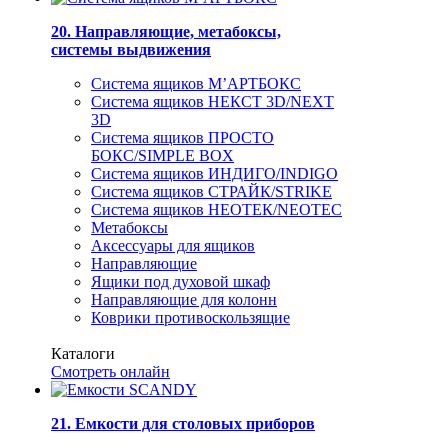
20. Направляющие, метабоксы,
системы выдвижения
Система ящиков М’АРТБОКС
Система ящиков НЕКСТ 3D/NEXT
3D
Система ящиков ПРОСТО
БОКС/SIMPLE BOX
Система ящиков ИНДИГО/INDIGO
Система ящиков СТРАЙК/STRIKE
Система ящиков НЕОТЕК/NEOTEC
Метабоксы
Аксессуары для ящиков
Направляющие
Ящики под духовой шкаф
Направляющие для колонн
Коврики противоскользящие
Каталоги
Смотреть онлайн
21. Емкости для столовых приборов