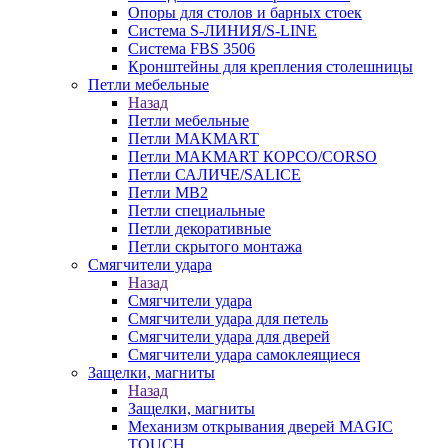
Опоры для столов и барных стоек
Система S-ЛИНИЯ/S-LINE
Система FBS 3506
Кронштейны для крепления столешницы
Петли мебельные
Назад
Петли мебельные
Петли MAKMART
Петли MAKMART КОРСО/CORSO
Петли САЛИЧЕ/SALICE
Петли MB2
Петли специальные
Петли декоративные
Петли скрытого монтажа
Смягчители удара
Назад
Смягчители удара
Смягчители удара для петель
Смягчители удара для дверей
Cмягчители удара самоклеящиеся
Защелки, магниты
Назад
Защелки, магниты
Механизм открывания дверей MAGIC
TOUCH