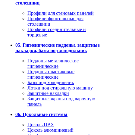
столешниц
Профили для стеновых панелей
Профили фронтальные для
столешниц
Профили соединительные и
торцевые
05. Гигиенические поддоны, защитные
накладки, базы под холодильник
Поддоны металлические
гигиенические
Поддоны пластиковые
гигиенические
Базы под холодильник
Лотки под стиральную машину
Защитные накладки
Защитные экраны под варочную
панель
06. Цокольные системы
Цоколь ПВХ
Цоколь алюминиевый