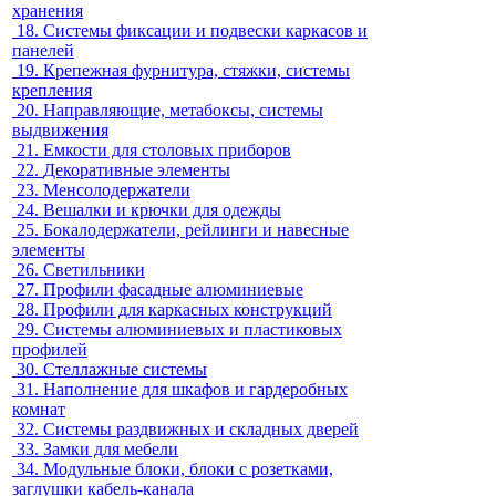
хранения
18.
Системы фиксации и подвески каркасов и
панелей
19.
Крепежная фурнитура, стяжки, системы
крепления
20.
Направляющие, метабоксы, системы
выдвижения
21.
Емкости для столовых приборов
22.
Декоративные элементы
23.
Менсолодержатели
24.
Вешалки и крючки для одежды
25.
Бокалодержатели, рейлинги и навесные
элементы
26.
Светильники
27.
Профили фасадные алюминиевые
28.
Профили для каркасных конструкций
29.
Системы алюминиевых и пластиковых
профилей
30.
Стеллажные системы
31.
Наполнение для шкафов и гардеробных
комнат
32.
Системы раздвижных и складных дверей
33.
Замки для мебели
34.
Модульные блоки, блоки с розетками,
заглушки кабель-канала