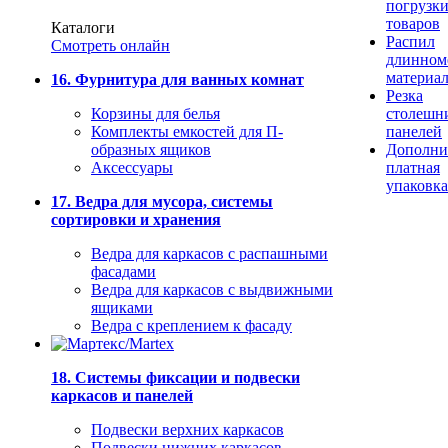
погрузк
товаров
Каталоги
Распил
Смотреть онлайн
длинном
материа
16. Фурнитура для ванных комнат
Резка
Корзины для белья
столешн
Комплекты емкостей для П-
панелей
образных ящиков
Дополни
Аксессуары
платная
упаковка
17. Ведра для мусора, системы
сортировки и хранения
Ведра для каркасов с распашными
фасадами
Ведра для каркасов с выдвижными
ящиками
Ведра с креплением к фасаду
18. Системы фиксации и подвески
каркасов и панелей
Подвески верхних каркасов
Подвески нижних каркасов