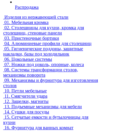
Распродажа
Изделия из нержавеющей стали
01.
Мебельная кромка
02.
Столешницы для кухни, кромка для
столешниц, стеновые панели
03.
Пристеночные бортики
04.
Алюминиевые профили для столешниц
05.
Гигиенические поддоны, защитные
накладки, базы под холодильник
06.
Цокольные системы
07.
Ножки под цоколь, опорные, колеса
08.
Системы трансформации столов,
механизмы поворота
09.
Механизмы и фурнитура для изготовления
столов
10.
Петли мебельные
11.
Смягчители удара
12.
Защелки, магниты
13.
Подъемные механизмы для мебели
14.
Сушки для посуды
15.
Сетчатые емкости и бутылочницы для
кухни
16.
Фурнитура для ванных комнат