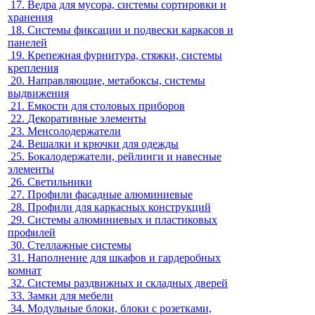
17.
Ведра для мусора, системы сортировки и
хранения
18.
Системы фиксации и подвески каркасов и
панелей
19.
Крепежная фурнитура, стяжки, системы
крепления
20.
Направляющие, метабоксы, системы
выдвижения
21.
Емкости для столовых приборов
22.
Декоративные элементы
23.
Менсолодержатели
24.
Вешалки и крючки для одежды
25.
Бокалодержатели, рейлинги и навесные
элементы
26.
Светильники
27.
Профили фасадные алюминиевые
28.
Профили для каркасных конструкций
29.
Системы алюминиевых и пластиковых
профилей
30.
Стеллажные системы
31.
Наполнение для шкафов и гардеробных
комнат
32.
Системы раздвижных и складных дверей
33.
Замки для мебели
34.
Модульные блоки, блоки с розетками,