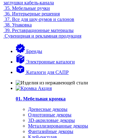
заглушки кабель-канала
35.
Мебельные ручки
36.
Интерьерные решения
37.
Все для шоу-румов и салонов
38.
Упаковка
39.
Реставрационные материалы
Сувенирная и рекламная продукция
Бренды
Электронные каталоги
Каталоги для САПР
01. Мебельная кромка
Древесные декоры
Однотонные декоры
3D-акриловые декоры
Металлизированные декоры
Фантазийные декоры
Клей-расплав