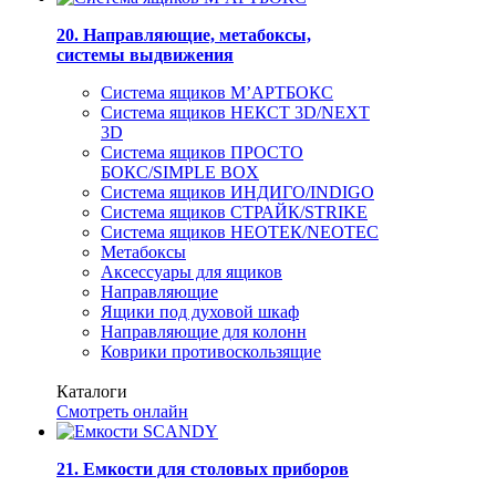
20. Направляющие, метабоксы,
системы выдвижения
Система ящиков М’АРТБОКС
Система ящиков НЕКСТ 3D/NEXT
3D
Система ящиков ПРОСТО
БОКС/SIMPLE BOX
Система ящиков ИНДИГО/INDIGO
Система ящиков СТРАЙК/STRIKE
Система ящиков НЕОТЕК/NEOTEC
Метабоксы
Аксессуары для ящиков
Направляющие
Ящики под духовой шкаф
Направляющие для колонн
Коврики противоскользящие
Каталоги
Смотреть онлайн
21. Емкости для столовых приборов