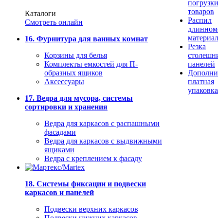
погрузк
товаров
Каталоги
Распил
Смотреть онлайн
длинном
материа
16. Фурнитура для ванных комнат
Резка
Корзины для белья
столешн
Комплекты емкостей для П-
панелей
образных ящиков
Дополни
Аксессуары
платная
упаковка
17. Ведра для мусора, системы
сортировки и хранения
Ведра для каркасов с распашными
фасадами
Ведра для каркасов с выдвижными
ящиками
Ведра с креплением к фасаду
18. Системы фиксации и подвески
каркасов и панелей
Подвески верхних каркасов
Подвески нижних каркасов