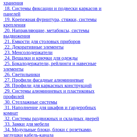
хранения
18.
Системы фиксации и подвески каркасов и
панелей
19.
Крепежная фурнитура, стяжки, системы
крепления
20.
Направляющие, метабоксы, системы
выдвижения
21.
Емкости для столовых приборов
22.
Декоративные элементы
23.
Менсолодержатели
24.
Вешалки и крючки для одежды
25.
Бокалодержатели, рейлинги и навесные
элементы
26.
Светильники
27.
Профили фасадные алюминиевые
28.
Профили для каркасных конструкций
29.
Системы алюминиевых и пластиковых
профилей
30.
Стеллажные системы
31.
Наполнение для шкафов и гардеробных
комнат
32.
Системы раздвижных и складных дверей
33.
Замки для мебели
34.
Модульные блоки, блоки с розетками,
заглушки кабель-канала