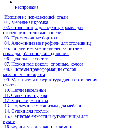
Распродажа
Изделия из нержавеющей стали
01.
Мебельная кромка
02.
Столешницы для кухни, кромка для
столешниц, стеновые панели
03.
Пристеночные бортики
04.
Алюминиевые профили для столешниц
05.
Гигиенические поддоны, защитные
накладки, базы под холодильник
06.
Цокольные системы
07.
Ножки под цоколь, опорные, колеса
08.
Системы трансформации столов,
механизмы поворота
09.
Механизмы и фурнитура для изготовления
столов
10.
Петли мебельные
11.
Смягчители удара
12.
Защелки, магниты
13.
Подъемные механизмы для мебели
14.
Сушки для посуды
15.
Сетчатые емкости и бутылочницы для
кухни
16.
Фурнитура для ванных комнат