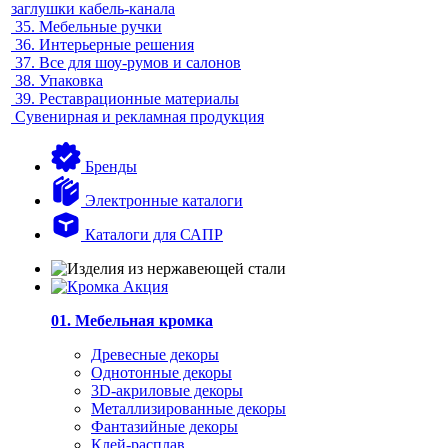
заглушки кабель-канала
35.
Мебельные ручки
36.
Интерьерные решения
37.
Все для шоу-румов и салонов
38.
Упаковка
39.
Реставрационные материалы
Сувенирная и рекламная продукция
Бренды
Электронные каталоги
Каталоги для САПР
01. Мебельная кромка
Древесные декоры
Однотонные декоры
3D-акриловые декоры
Металлизированные декоры
Фантазийные декоры
Клей-расплав