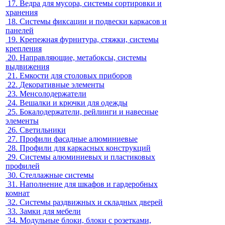
17.
Ведра для мусора, системы сортировки и
хранения
18.
Системы фиксации и подвески каркасов и
панелей
19.
Крепежная фурнитура, стяжки, системы
крепления
20.
Направляющие, метабоксы, системы
выдвижения
21.
Емкости для столовых приборов
22.
Декоративные элементы
23.
Менсолодержатели
24.
Вешалки и крючки для одежды
25.
Бокалодержатели, рейлинги и навесные
элементы
26.
Светильники
27.
Профили фасадные алюминиевые
28.
Профили для каркасных конструкций
29.
Системы алюминиевых и пластиковых
профилей
30.
Стеллажные системы
31.
Наполнение для шкафов и гардеробных
комнат
32.
Системы раздвижных и складных дверей
33.
Замки для мебели
34.
Модульные блоки, блоки с розетками,