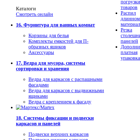
погрузк
товаров
Каталоги
Распил
Смотреть онлайн
длинном
материа
16. Фурнитура для ванных комнат
Резка
Корзины для белья
столешн
Комплекты емкостей для П-
панелей
образных ящиков
Дополни
Аксессуары
платная
упаковка
17. Ведра для мусора, системы
сортировки и хранения
Ведра для каркасов с распашными
фасадами
Ведра для каркасов с выдвижными
ящиками
Ведра с креплением к фасаду
18. Системы фиксации и подвески
каркасов и панелей
Подвески верхних каркасов
Подвески нижних каркасов