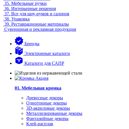
35.
Мебельные ручки
36.
Интерьерные решения
37.
Все для шоу-румов и салонов
38.
Упаковка
39.
Реставрационные материалы
Сувенирная и рекламная продукция
Бренды
Электронные каталоги
Каталоги для САПР
01. Мебельная кромка
Древесные декоры
Однотонные декоры
3D-акриловые декоры
Металлизированные декоры
Фантазийные декоры
Клей-расплав