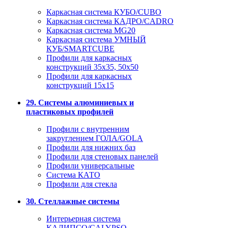
Каркасная система КУБО/CUBO
Каркасная система КАДРО/CADRO
Каркасная система MG20
Каркасная система УМНЫЙ
КУБ/SMARTCUBE
Профили для каркасных
конструкций 35x35, 50x50
Профили для каркасных
конструкций 15х15
29. Системы алюминиевых и
пластиковых профилей
Профили с внутренним
закруглением ГОЛА/GOLA
Профили для нижних баз
Профили для стеновых панелей
Профили универсальные
Система КАТО
Профили для стекла
30. Стеллажные системы
Интерьерная система
КАЛИПСО/CALYPSO