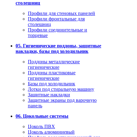
столешниц
Профили для стеновых панелей
Профили фронтальные для
столешниц
Профили соединительные и
торцевые
05. Гигиенические поддоны, защитные
накладки, базы под холодильник
Поддоны металлические
гигиенические
Поддоны пластиковые
гигиенические
Базы под холодильник
Лотки под стиральную машину
Защитные накладки
Защитные экраны под варочную
панель
06. Цокольные системы
Цоколь ПВХ
Цоколь алюминиевый