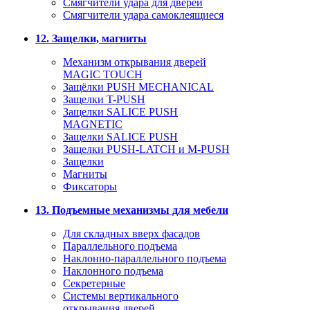
Смягчители удара для дверей
Cмягчители удара самоклеящиеся
12. Защелки, магниты
Механизм открывания дверей
MAGIC TOUCH
Защёлки PUSH MECHANICAL
Защелки T-PUSH
Защелки SALICE PUSH
MAGNETIC
Защелки SALICE PUSH
Защелки PUSH-LATCH и M-PUSH
Защелки
Магниты
Фиксаторы
13. Подъемные механизмы для мебели
Для складных вверх фасадов
Параллельного подъема
Наклонно-параллельного подъема
Наклонного подъема
Секретерные
Системы вертикального
открывания дверей