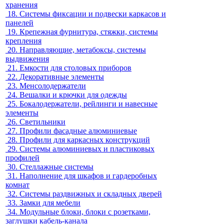
хранения
18.
Системы фиксации и подвески каркасов и
панелей
19.
Крепежная фурнитура, стяжки, системы
крепления
20.
Направляющие, метабоксы, системы
выдвижения
21.
Емкости для столовых приборов
22.
Декоративные элементы
23.
Менсолодержатели
24.
Вешалки и крючки для одежды
25.
Бокалодержатели, рейлинги и навесные
элементы
26.
Светильники
27.
Профили фасадные алюминиевые
28.
Профили для каркасных конструкций
29.
Системы алюминиевых и пластиковых
профилей
30.
Стеллажные системы
31.
Наполнение для шкафов и гардеробных
комнат
32.
Системы раздвижных и складных дверей
33.
Замки для мебели
34.
Модульные блоки, блоки с розетками,
заглушки кабель-канала