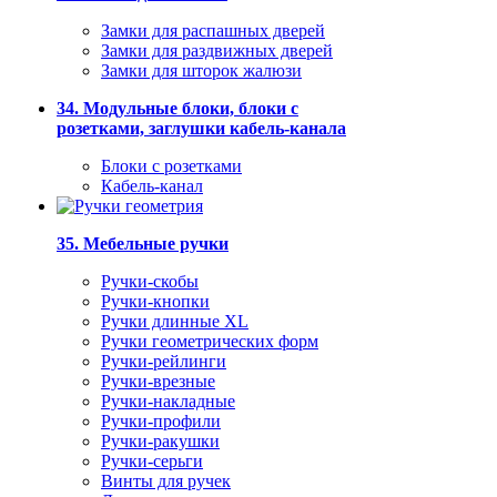
Замки для распашных дверей
Замки для раздвижных дверей
Замки для шторок жалюзи
34. Модульные блоки, блоки с
розетками, заглушки кабель-канала
Блоки с розетками
Кабель-канал
35. Мебельные ручки
Ручки-скобы
Ручки-кнопки
Ручки длинные XL
Ручки геометрических форм
Ручки-рейлинги
Ручки-врезные
Ручки-накладные
Ручки-профили
Ручки-ракушки
Ручки-серьги
Винты для ручек