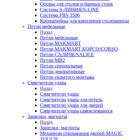
Опоры для столов и барных стоек
Система S-ЛИНИЯ/S-LINE
Система FBS 3506
Кронштейны для крепления столешницы
Петли мебельные
Назад
Петли мебельные
Петли MAKMART
Петли MAKMART КОРСО/CORSO
Петли САЛИЧЕ/SALICE
Петли MB2
Петли специальные
Петли декоративные
Петли скрытого монтажа
Смягчители удара
Назад
Смягчители удара
Смягчители удара для петель
Смягчители удара для дверей
Cмягчители удара самоклеящиеся
Защелки, магниты
Назад
Защелки, магниты
Механизм открывания дверей MAGIC
TOUCH