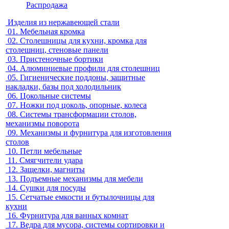
Распродажа
Изделия из нержавеющей стали
01.
Мебельная кромка
02.
Столешницы для кухни, кромка для
столешниц, стеновые панели
03.
Пристеночные бортики
04.
Алюминиевые профили для столешниц
05.
Гигиенические поддоны, защитные
накладки, базы под холодильник
06.
Цокольные системы
07.
Ножки под цоколь, опорные, колеса
08.
Системы трансформации столов,
механизмы поворота
09.
Механизмы и фурнитура для изготовления
столов
10.
Петли мебельные
11.
Смягчители удара
12.
Защелки, магниты
13.
Подъемные механизмы для мебели
14.
Сушки для посуды
15.
Сетчатые емкости и бутылочницы для
кухни
16.
Фурнитура для ванных комнат
17.
Ведра для мусора, системы сортировки и