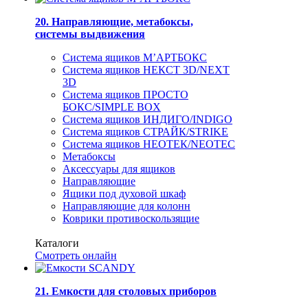
20. Направляющие, метабоксы,
системы выдвижения
Система ящиков М’АРТБОКС
Система ящиков НЕКСТ 3D/NEXT
3D
Система ящиков ПРОСТО
БОКС/SIMPLE BOX
Система ящиков ИНДИГО/INDIGO
Система ящиков СТРАЙК/STRIKE
Система ящиков НЕОТЕК/NEOTEC
Метабоксы
Аксессуары для ящиков
Направляющие
Ящики под духовой шкаф
Направляющие для колонн
Коврики противоскользящие
Каталоги
Смотреть онлайн
21. Емкости для столовых приборов