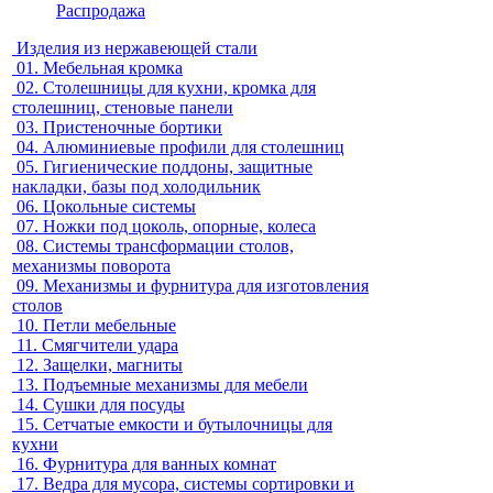
Распродажа
Изделия из нержавеющей стали
01.
Мебельная кромка
02.
Столешницы для кухни, кромка для
столешниц, стеновые панели
03.
Пристеночные бортики
04.
Алюминиевые профили для столешниц
05.
Гигиенические поддоны, защитные
накладки, базы под холодильник
06.
Цокольные системы
07.
Ножки под цоколь, опорные, колеса
08.
Системы трансформации столов,
механизмы поворота
09.
Механизмы и фурнитура для изготовления
столов
10.
Петли мебельные
11.
Смягчители удара
12.
Защелки, магниты
13.
Подъемные механизмы для мебели
14.
Сушки для посуды
15.
Сетчатые емкости и бутылочницы для
кухни
16.
Фурнитура для ванных комнат
17.
Ведра для мусора, системы сортировки и