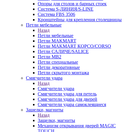
Опоры для столов и барных стоек
Система S-ЛИНИЯ/S-LINE
Система FBS 3506
Кронштейны для крепления столешницы
Петли мебельные
Назад
Петли мебельные
Петли MAKMART
Петли MAKMART КОРСО/CORSO
Петли САЛИЧЕ/SALICE
Петли MB2
Петли специальные
Петли декоративные
Петли скрытого монтажа
Смягчители удара
Назад
Смягчители удара
Смягчители удара для петель
Смягчители удара для дверей
Cмягчители удара самоклеящиеся
Защелки, магниты
Назад
Защелки, магниты
Механизм открывания дверей MAGIC
TOUCH