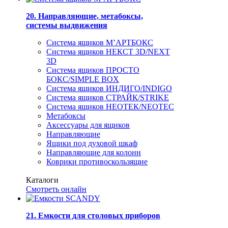
20. Направляющие, метабоксы,
системы выдвижения
Система ящиков М’АРТБОКС
Система ящиков НЕКСТ 3D/NEXT
3D
Система ящиков ПРОСТО
БОКС/SIMPLE BOX
Система ящиков ИНДИГО/INDIGO
Система ящиков СТРАЙК/STRIKE
Система ящиков НЕОТЕК/NEOTEC
Метабоксы
Аксессуары для ящиков
Направляющие
Ящики под духовой шкаф
Направляющие для колонн
Коврики противоскользящие
Каталоги
Смотреть онлайн
21. Емкости для столовых приборов