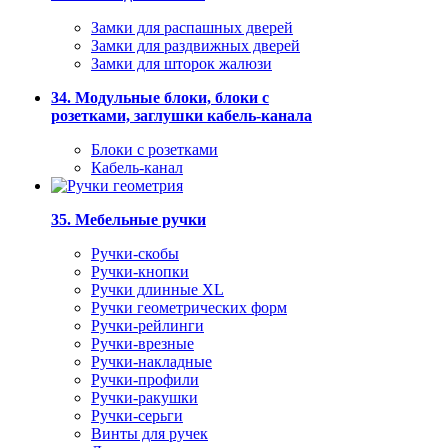
Замки для распашных дверей
Замки для раздвижных дверей
Замки для шторок жалюзи
34. Модульные блоки, блоки с
розетками, заглушки кабель-канала
Блоки с розетками
Кабель-канал
35. Мебельные ручки
Ручки-скобы
Ручки-кнопки
Ручки длинные XL
Ручки геометрических форм
Ручки-рейлинги
Ручки-врезные
Ручки-накладные
Ручки-профили
Ручки-ракушки
Ручки-серьги
Винты для ручек