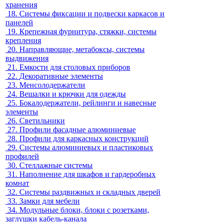
хранения
18.
Системы фиксации и подвески каркасов и
панелей
19.
Крепежная фурнитура, стяжки, системы
крепления
20.
Направляющие, метабоксы, системы
выдвижения
21.
Емкости для столовых приборов
22.
Декоративные элементы
23.
Менсолодержатели
24.
Вешалки и крючки для одежды
25.
Бокалодержатели, рейлинги и навесные
элементы
26.
Светильники
27.
Профили фасадные алюминиевые
28.
Профили для каркасных конструкций
29.
Системы алюминиевых и пластиковых
профилей
30.
Стеллажные системы
31.
Наполнение для шкафов и гардеробных
комнат
32.
Системы раздвижных и складных дверей
33.
Замки для мебели
34.
Модульные блоки, блоки с розетками,
заглушки кабель-канала