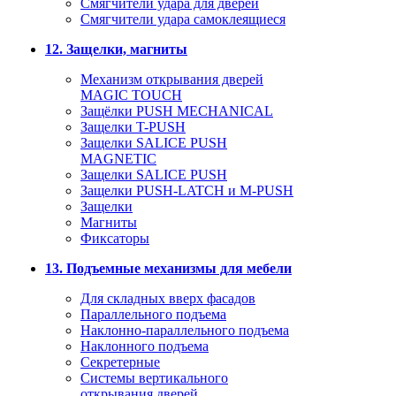
Смягчители удара для дверей
Cмягчители удара самоклеящиеся
12. Защелки, магниты
Механизм открывания дверей
MAGIC TOUCH
Защёлки PUSH MECHANICAL
Защелки T-PUSH
Защелки SALICE PUSH
MAGNETIC
Защелки SALICE PUSH
Защелки PUSH-LATCH и M-PUSH
Защелки
Магниты
Фиксаторы
13. Подъемные механизмы для мебели
Для складных вверх фасадов
Параллельного подъема
Наклонно-параллельного подъема
Наклонного подъема
Секретерные
Системы вертикального
открывания дверей