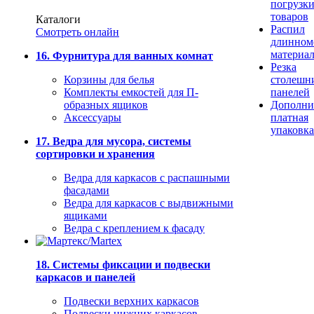
погрузк
товаров
Каталоги
Распил
Смотреть онлайн
длинном
материа
16. Фурнитура для ванных комнат
Резка
Корзины для белья
столешн
Комплекты емкостей для П-
панелей
образных ящиков
Дополни
Аксессуары
платная
упаковка
17. Ведра для мусора, системы
сортировки и хранения
Ведра для каркасов с распашными
фасадами
Ведра для каркасов с выдвижными
ящиками
Ведра с креплением к фасаду
18. Системы фиксации и подвески
каркасов и панелей
Подвески верхних каркасов
Подвески нижних каркасов