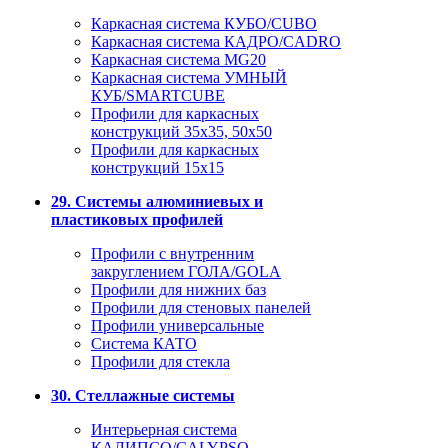
Каркасная система КУБО/CUBO
Каркасная система КАДРО/CADRO
Каркасная система MG20
Каркасная система УМНЫЙ
КУБ/SMARTCUBE
Профили для каркасных
конструкций 35x35, 50x50
Профили для каркасных
конструкций 15х15
29. Системы алюминиевых и
пластиковых профилей
Профили с внутренним
закруглением ГОЛА/GOLA
Профили для нижних баз
Профили для стеновых панелей
Профили универсальные
Система КАТО
Профили для стекла
30. Стеллажные системы
Интерьерная система
КАЛИПСО/CALYPSO