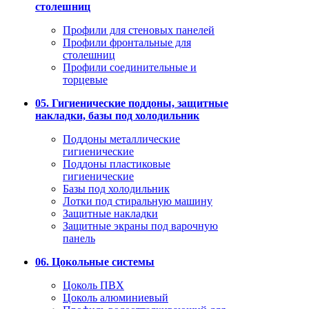
столешниц
Профили для стеновых панелей
Профили фронтальные для
столешниц
Профили соединительные и
торцевые
05. Гигиенические поддоны, защитные
накладки, базы под холодильник
Поддоны металлические
гигиенические
Поддоны пластиковые
гигиенические
Базы под холодильник
Лотки под стиральную машину
Защитные накладки
Защитные экраны под варочную
панель
06. Цокольные системы
Цоколь ПВХ
Цоколь алюминиевый