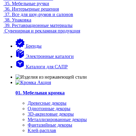
35.
Мебельные ручки
36.
Интерьерные решения
37.
Все для шоу-румов и салонов
38.
Упаковка
39.
Реставрационные материалы
Сувенирная и рекламная продукция
Бренды
Электронные каталоги
Каталоги для САПР
01. Мебельная кромка
Древесные декоры
Однотонные декоры
3D-акриловые декоры
Металлизированные декоры
Фантазийные декоры
Клей-расплав