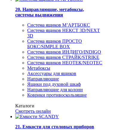
20. Направляющие, метабоксы,
системы выдвижения
Система ящиков М’АРТБОКС
Система ящиков НЕКСТ 3D/NEXT
3D
Система ящиков ПРОСТО
БОКС/SIMPLE BOX
Система ящиков ИНДИГО/INDIGO
Система ящиков СТРАЙК/STRIKE
Система ящиков НЕОТЕК/NEOTEC
Метабоксы
Аксессуары для ящиков
Направляющие
Ящики под духовой шкаф
Направляющие для колонн
Коврики противоскользящие
Каталоги
Смотреть онлайн
21. Емкости для столовых приборов