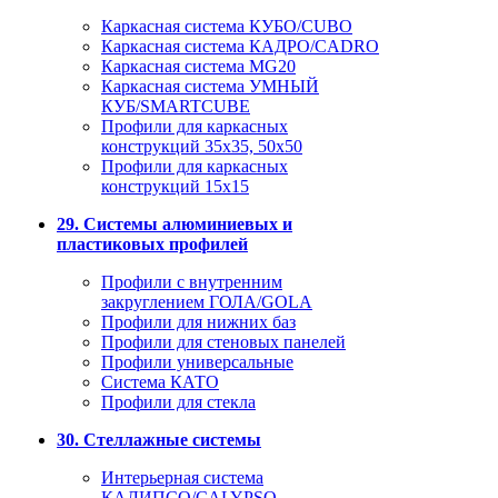
Каркасная система КУБО/CUBO
Каркасная система КАДРО/CADRO
Каркасная система MG20
Каркасная система УМНЫЙ
КУБ/SMARTCUBE
Профили для каркасных
конструкций 35x35, 50x50
Профили для каркасных
конструкций 15х15
29. Системы алюминиевых и
пластиковых профилей
Профили с внутренним
закруглением ГОЛА/GOLA
Профили для нижних баз
Профили для стеновых панелей
Профили универсальные
Система КАТО
Профили для стекла
30. Стеллажные системы
Интерьерная система
КАЛИПСО/CALYPSO