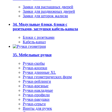
Замки для распашных дверей
Замки для раздвижных дверей
Замки для шторок жалюзи
34. Модульные блоки, блоки с
розетками, заглушки кабель-канала
Блоки с розетками
Кабель-канал
35. Мебельные ручки
Ручки-скобы
Ручки-кнопки
Ручки длинные XL
Ручки геометрических форм
Ручки-рейлинги
Ручки-врезные
Ручки-накладные
Ручки-профили
Ручки-ракушки
Ручки-серьги
Винты для ручек