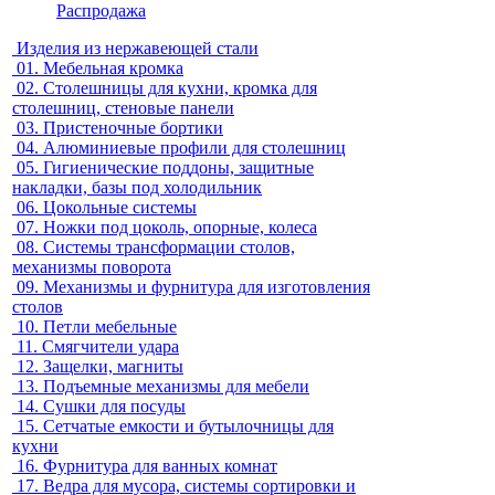
Распродажа
Изделия из нержавеющей стали
01.
Мебельная кромка
02.
Столешницы для кухни, кромка для
столешниц, стеновые панели
03.
Пристеночные бортики
04.
Алюминиевые профили для столешниц
05.
Гигиенические поддоны, защитные
накладки, базы под холодильник
06.
Цокольные системы
07.
Ножки под цоколь, опорные, колеса
08.
Системы трансформации столов,
механизмы поворота
09.
Механизмы и фурнитура для изготовления
столов
10.
Петли мебельные
11.
Смягчители удара
12.
Защелки, магниты
13.
Подъемные механизмы для мебели
14.
Сушки для посуды
15.
Сетчатые емкости и бутылочницы для
кухни
16.
Фурнитура для ванных комнат
17.
Ведра для мусора, системы сортировки и