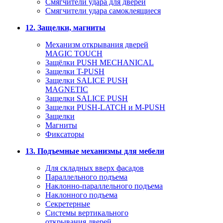
Смягчители удара для дверей
Cмягчители удара самоклеящиеся
12. Защелки, магниты
Механизм открывания дверей
MAGIC TOUCH
Защёлки PUSH MECHANICAL
Защелки T-PUSH
Защелки SALICE PUSH
MAGNETIC
Защелки SALICE PUSH
Защелки PUSH-LATCH и M-PUSH
Защелки
Магниты
Фиксаторы
13. Подъемные механизмы для мебели
Для складных вверх фасадов
Параллельного подъема
Наклонно-параллельного подъема
Наклонного подъема
Секретерные
Системы вертикального
открывания дверей