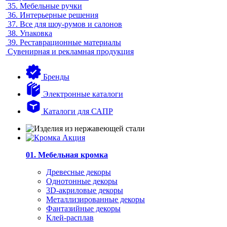
35.
Мебельные ручки
36.
Интерьерные решения
37.
Все для шоу-румов и салонов
38.
Упаковка
39.
Реставрационные материалы
Сувенирная и рекламная продукция
Бренды
Электронные каталоги
Каталоги для САПР
01. Мебельная кромка
Древесные декоры
Однотонные декоры
3D-акриловые декоры
Металлизированные декоры
Фантазийные декоры
Клей-расплав