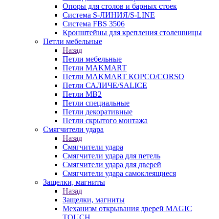
Опоры для столов и барных стоек
Система S-ЛИНИЯ/S-LINE
Система FBS 3506
Кронштейны для крепления столешницы
Петли мебельные
Назад
Петли мебельные
Петли MAKMART
Петли MAKMART КОРСО/CORSO
Петли САЛИЧЕ/SALICE
Петли MB2
Петли специальные
Петли декоративные
Петли скрытого монтажа
Смягчители удара
Назад
Смягчители удара
Смягчители удара для петель
Смягчители удара для дверей
Cмягчители удара самоклеящиеся
Защелки, магниты
Назад
Защелки, магниты
Механизм открывания дверей MAGIC
TOUCH