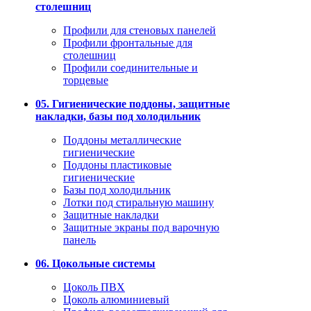
столешниц
Профили для стеновых панелей
Профили фронтальные для
столешниц
Профили соединительные и
торцевые
05. Гигиенические поддоны, защитные
накладки, базы под холодильник
Поддоны металлические
гигиенические
Поддоны пластиковые
гигиенические
Базы под холодильник
Лотки под стиральную машину
Защитные накладки
Защитные экраны под варочную
панель
06. Цокольные системы
Цоколь ПВХ
Цоколь алюминиевый