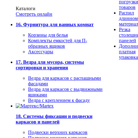
погрузк
товаров
Каталоги
Распил
Смотреть онлайн
длинном
материа
16. Фурнитура для ванных комнат
Резка
Корзины для белья
столешн
Комплекты емкостей для П-
панелей
образных ящиков
Дополни
Аксессуары
платная
упаковка
17. Ведра для мусора, системы
сортировки и хранения
Ведра для каркасов с распашными
фасадами
Ведра для каркасов с выдвижными
ящиками
Ведра с креплением к фасаду
18. Системы фиксации и подвески
каркасов и панелей
Подвески верхних каркасов
Подвески нижних каркасов