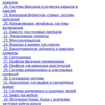
хранения
18.
Системы фиксации и подвески каркасов и
панелей
19.
Крепежная фурнитура, стяжки, системы
крепления
20.
Направляющие, метабоксы, системы
выдвижения
21.
Емкости для столовых приборов
22.
Декоративные элементы
23.
Менсолодержатели
24.
Вешалки и крючки для одежды
25.
Бокалодержатели, рейлинги и навесные
элементы
26.
Светильники
27.
Профили фасадные алюминиевые
28.
Профили для каркасных конструкций
29.
Системы алюминиевых и пластиковых
профилей
30.
Стеллажные системы
31.
Наполнение для шкафов и гардеробных
комнат
32.
Системы раздвижных и складных дверей
33.
Замки для мебели
34.
Модульные блоки, блоки с розетками,
заглушки кабель-канала