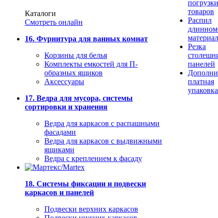
погрузк
товаров
Каталоги
Распил
Смотреть онлайн
длинном
материа
16. Фурнитура для ванных комнат
Резка
Корзины для белья
столешн
Комплекты емкостей для П-
панелей
образных ящиков
Дополни
Аксессуары
платная
упаковка
17. Ведра для мусора, системы
сортировки и хранения
Ведра для каркасов с распашными
фасадами
Ведра для каркасов с выдвижными
ящиками
Ведра с креплением к фасаду
18. Системы фиксации и подвески
каркасов и панелей
Подвески верхних каркасов
Подвески нижних каркасов