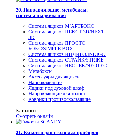
20. Направляющие, метабоксы,
системы выдвижения
Система ящиков М’АРТБОКС
Система ящиков НЕКСТ 3D/NEXT
3D
Система ящиков ПРОСТО
БОКС/SIMPLE BOX
Система ящиков ИНДИГО/INDIGO
Система ящиков СТРАЙК/STRIKE
Система ящиков НЕОТЕК/NEOTEC
Метабоксы
Аксессуары для ящиков
Направляющие
Ящики под духовой шкаф
Направляющие для колонн
Коврики противоскользящие
Каталоги
Смотреть онлайн
21. Емкости для столовых приборов