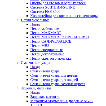
Опоры для столов и барных стоек
Система S-ЛИНИЯ/S-LINE
Система FBS 3506
Кронштейны для крепления столешницы
Петли мебельные
Назад
Петли мебельные
Петли MAKMART
Петли MAKMART КОРСО/CORSO
Петли САЛИЧЕ/SALICE
Петли MB2
Петли специальные
Петли декоративные
Петли скрытого монтажа
Смягчители удара
Назад
Смягчители удара
Смягчители удара для петель
Смягчители удара для дверей
Cмягчители удара самоклеящиеся
Защелки, магниты
Назад
Защелки, магниты
Механизм открывания дверей MAGIC
TOUCH