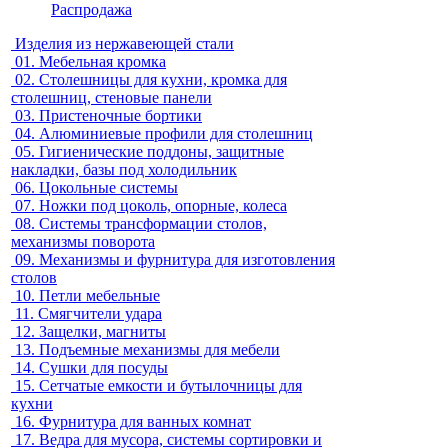
Распродажа
Изделия из нержавеющей стали
01.
Мебельная кромка
02.
Столешницы для кухни, кромка для
столешниц, стеновые панели
03.
Пристеночные бортики
04.
Алюминиевые профили для столешниц
05.
Гигиенические поддоны, защитные
накладки, базы под холодильник
06.
Цокольные системы
07.
Ножки под цоколь, опорные, колеса
08.
Системы трансформации столов,
механизмы поворота
09.
Механизмы и фурнитура для изготовления
столов
10.
Петли мебельные
11.
Смягчители удара
12.
Защелки, магниты
13.
Подъемные механизмы для мебели
14.
Сушки для посуды
15.
Сетчатые емкости и бутылочницы для
кухни
16.
Фурнитура для ванных комнат
17.
Ведра для мусора, системы сортировки и