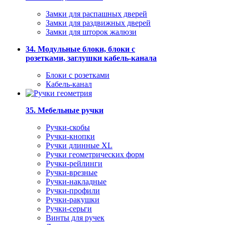
Замки для распашных дверей
Замки для раздвижных дверей
Замки для шторок жалюзи
34. Модульные блоки, блоки с
розетками, заглушки кабель-канала
Блоки с розетками
Кабель-канал
35. Мебельные ручки
Ручки-скобы
Ручки-кнопки
Ручки длинные XL
Ручки геометрических форм
Ручки-рейлинги
Ручки-врезные
Ручки-накладные
Ручки-профили
Ручки-ракушки
Ручки-серьги
Винты для ручек