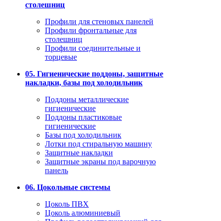
столешниц
Профили для стеновых панелей
Профили фронтальные для
столешниц
Профили соединительные и
торцевые
05. Гигиенические поддоны, защитные
накладки, базы под холодильник
Поддоны металлические
гигиенические
Поддоны пластиковые
гигиенические
Базы под холодильник
Лотки под стиральную машину
Защитные накладки
Защитные экраны под варочную
панель
06. Цокольные системы
Цоколь ПВХ
Цоколь алюминиевый