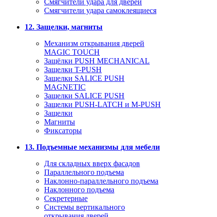
Смягчители удара для дверей
Cмягчители удара самоклеящиеся
12. Защелки, магниты
Механизм открывания дверей
MAGIC TOUCH
Защёлки PUSH MECHANICAL
Защелки T-PUSH
Защелки SALICE PUSH
MAGNETIC
Защелки SALICE PUSH
Защелки PUSH-LATCH и M-PUSH
Защелки
Магниты
Фиксаторы
13. Подъемные механизмы для мебели
Для складных вверх фасадов
Параллельного подъема
Наклонно-параллельного подъема
Наклонного подъема
Секретерные
Системы вертикального
открывания дверей