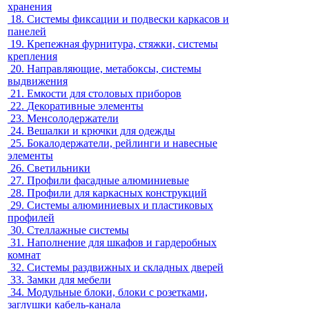
хранения
18.
Системы фиксации и подвески каркасов и
панелей
19.
Крепежная фурнитура, стяжки, системы
крепления
20.
Направляющие, метабоксы, системы
выдвижения
21.
Емкости для столовых приборов
22.
Декоративные элементы
23.
Менсолодержатели
24.
Вешалки и крючки для одежды
25.
Бокалодержатели, рейлинги и навесные
элементы
26.
Светильники
27.
Профили фасадные алюминиевые
28.
Профили для каркасных конструкций
29.
Системы алюминиевых и пластиковых
профилей
30.
Стеллажные системы
31.
Наполнение для шкафов и гардеробных
комнат
32.
Системы раздвижных и складных дверей
33.
Замки для мебели
34.
Модульные блоки, блоки с розетками,
заглушки кабель-канала