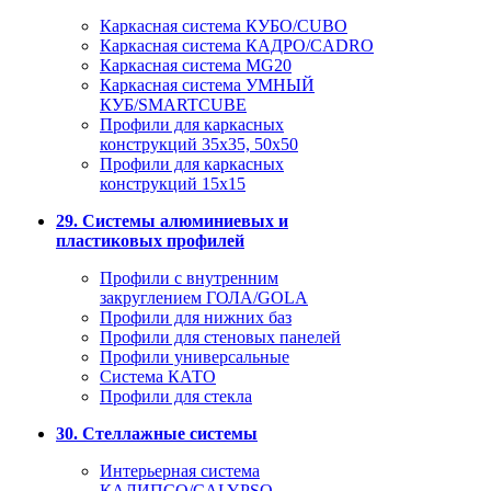
Каркасная система КУБО/CUBO
Каркасная система КАДРО/CADRO
Каркасная система MG20
Каркасная система УМНЫЙ
КУБ/SMARTCUBE
Профили для каркасных
конструкций 35x35, 50x50
Профили для каркасных
конструкций 15х15
29. Системы алюминиевых и
пластиковых профилей
Профили с внутренним
закруглением ГОЛА/GOLA
Профили для нижних баз
Профили для стеновых панелей
Профили универсальные
Система КАТО
Профили для стекла
30. Стеллажные системы
Интерьерная система
КАЛИПСО/CALYPSO