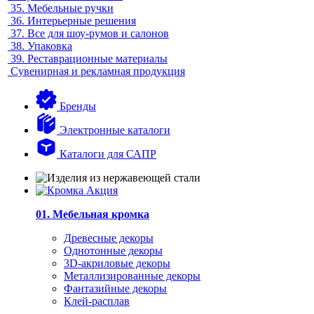
35.
Мебельные ручки
36.
Интерьерные решения
37.
Все для шоу-румов и салонов
38.
Упаковка
39.
Реставрационные материалы
Сувенирная и рекламная продукция
Бренды
Электронные каталоги
Каталоги для САПР
01. Мебельная кромка
Древесные декоры
Однотонные декоры
3D-акриловые декоры
Металлизированные декоры
Фантазийные декоры
Клей-расплав