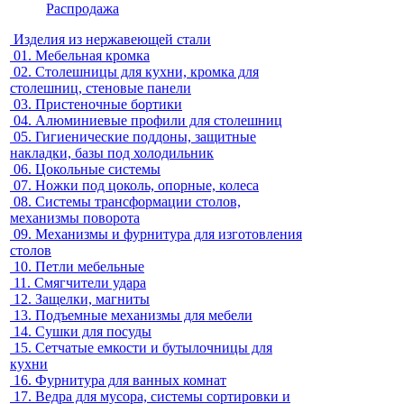
Распродажа
Изделия из нержавеющей стали
01.
Мебельная кромка
02.
Столешницы для кухни, кромка для
столешниц, стеновые панели
03.
Пристеночные бортики
04.
Алюминиевые профили для столешниц
05.
Гигиенические поддоны, защитные
накладки, базы под холодильник
06.
Цокольные системы
07.
Ножки под цоколь, опорные, колеса
08.
Системы трансформации столов,
механизмы поворота
09.
Механизмы и фурнитура для изготовления
столов
10.
Петли мебельные
11.
Смягчители удара
12.
Защелки, магниты
13.
Подъемные механизмы для мебели
14.
Сушки для посуды
15.
Сетчатые емкости и бутылочницы для
кухни
16.
Фурнитура для ванных комнат
17.
Ведра для мусора, системы сортировки и