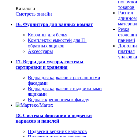
погрузк
товаров
Каталоги
Распил
Смотреть онлайн
длинном
материа
16. Фурнитура для ванных комнат
Резка
Корзины для белья
столешн
Комплекты емкостей для П-
панелей
образных ящиков
Дополни
Аксессуары
платная
упаковка
17. Ведра для мусора, системы
сортировки и хранения
Ведра для каркасов с распашными
фасадами
Ведра для каркасов с выдвижными
ящиками
Ведра с креплением к фасаду
18. Системы фиксации и подвески
каркасов и панелей
Подвески верхних каркасов
Подвески нижних каркасов