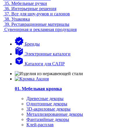
35.
Мебельные ручки
36.
Интерьерные решения
37.
Все для шоу-румов и салонов
38.
Упаковка
39.
Реставрационные материалы
Сувенирная и рекламная продукция
Бренды
Электронные каталоги
Каталоги для САПР
01. Мебельная кромка
Древесные декоры
Однотонные декоры
3D-акриловые декоры
Металлизированные декоры
Фантазийные декоры
Клей-расплав