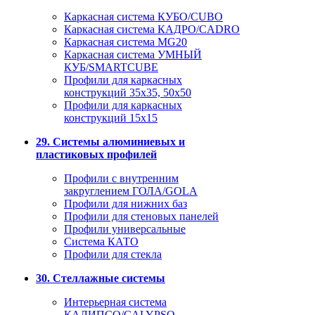
Каркасная система КУБО/CUBO
Каркасная система КАДРО/CADRO
Каркасная система MG20
Каркасная система УМНЫЙ
КУБ/SMARTCUBE
Профили для каркасных
конструкций 35x35, 50x50
Профили для каркасных
конструкций 15х15
29. Системы алюминиевых и
пластиковых профилей
Профили с внутренним
закруглением ГОЛА/GOLA
Профили для нижних баз
Профили для стеновых панелей
Профили универсальные
Система КАТО
Профили для стекла
30. Стеллажные системы
Интерьерная система
КАЛИПСО/CALYPSO