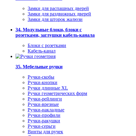
Замки для распашных дверей
Замки для раздвижных дверей
Замки для шторок жалюзи
34. Модульные блоки, блоки с
розетками, заглушки кабель-канала
Блоки с розетками
Кабель-канал
35. Мебельные ручки
Ручки-скобы
Ручки-кнопки
Ручки длинные XL
Ручки геометрических форм
Ручки-рейлинги
Ручки-врезные
Ручки-накладные
Ручки-профили
Ручки-ракушки
Ручки-серьги
Винты для ручек