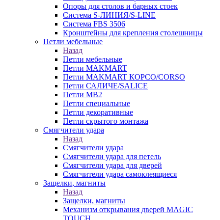
Опоры для столов и барных стоек
Система S-ЛИНИЯ/S-LINE
Система FBS 3506
Кронштейны для крепления столешницы
Петли мебельные
Назад
Петли мебельные
Петли MAKMART
Петли MAKMART КОРСО/CORSO
Петли САЛИЧЕ/SALICE
Петли MB2
Петли специальные
Петли декоративные
Петли скрытого монтажа
Смягчители удара
Назад
Смягчители удара
Смягчители удара для петель
Смягчители удара для дверей
Cмягчители удара самоклеящиеся
Защелки, магниты
Назад
Защелки, магниты
Механизм открывания дверей MAGIC
TOUCH