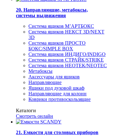
20. Направляющие, метабоксы,
системы выдвижения
Система ящиков М’АРТБОКС
Система ящиков НЕКСТ 3D/NEXT
3D
Система ящиков ПРОСТО
БОКС/SIMPLE BOX
Система ящиков ИНДИГО/INDIGO
Система ящиков СТРАЙК/STRIKE
Система ящиков НЕОТЕК/NEOTEC
Метабоксы
Аксессуары для ящиков
Направляющие
Ящики под духовой шкаф
Направляющие для колонн
Коврики противоскользящие
Каталоги
Смотреть онлайн
21. Емкости для столовых приборов