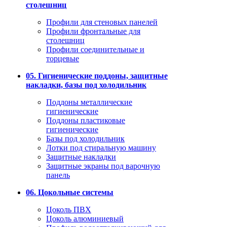
столешниц
Профили для стеновых панелей
Профили фронтальные для
столешниц
Профили соединительные и
торцевые
05. Гигиенические поддоны, защитные
накладки, базы под холодильник
Поддоны металлические
гигиенические
Поддоны пластиковые
гигиенические
Базы под холодильник
Лотки под стиральную машину
Защитные накладки
Защитные экраны под варочную
панель
06. Цокольные системы
Цоколь ПВХ
Цоколь алюминиевый