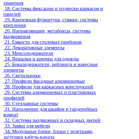
хранения
18.
Системы фиксации и подвески каркасов и
панелей
19.
Крепежная фурнитура, стяжки, системы
крепления
20.
Направляющие, метабоксы, системы
выдвижения
21.
Емкости для столовых приборов
22.
Декоративные элементы
23.
Менсолодержатели
24.
Вешалки и крючки для одежды
25.
Бокалодержатели, рейлинги и навесные
элементы
26.
Светильники
27.
Профили фасадные алюминиевые
28.
Профили для каркасных конструкций
29.
Системы алюминиевых и пластиковых
профилей
30.
Стеллажные системы
31.
Наполнение для шкафов и гардеробных
комнат
32.
Системы раздвижных и складных дверей
33.
Замки для мебели
34.
Модульные блоки, блоки с розетками,
заглушки кабель-канала