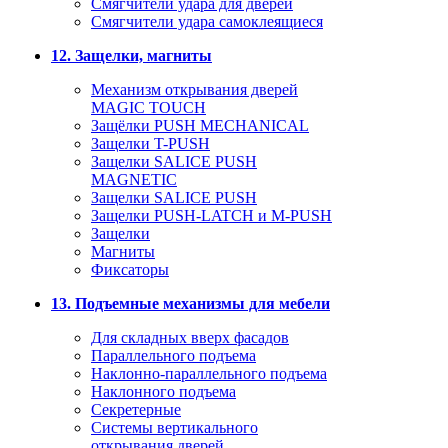
Смягчители удара для дверей
Cмягчители удара самоклеящиеся
12. Защелки, магниты
Механизм открывания дверей
MAGIC TOUCH
Защёлки PUSH MECHANICAL
Защелки T-PUSH
Защелки SALICE PUSH
MAGNETIC
Защелки SALICE PUSH
Защелки PUSH-LATCH и M-PUSH
Защелки
Магниты
Фиксаторы
13. Подъемные механизмы для мебели
Для складных вверх фасадов
Параллельного подъема
Наклонно-параллельного подъема
Наклонного подъема
Секретерные
Системы вертикального
открывания дверей