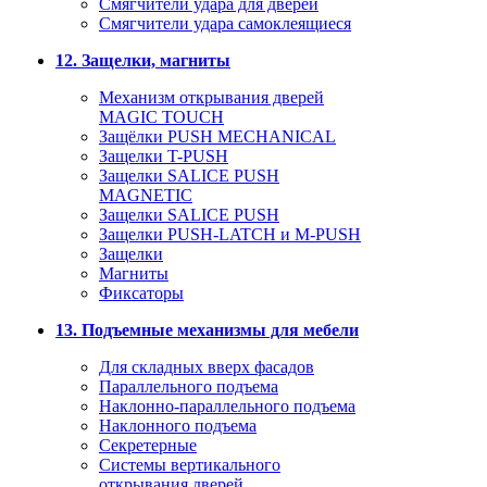
Смягчители удара для дверей
Cмягчители удара самоклеящиеся
12. Защелки, магниты
Механизм открывания дверей
MAGIC TOUCH
Защёлки PUSH MECHANICAL
Защелки T-PUSH
Защелки SALICE PUSH
MAGNETIC
Защелки SALICE PUSH
Защелки PUSH-LATCH и M-PUSH
Защелки
Магниты
Фиксаторы
13. Подъемные механизмы для мебели
Для складных вверх фасадов
Параллельного подъема
Наклонно-параллельного подъема
Наклонного подъема
Секретерные
Системы вертикального
открывания дверей