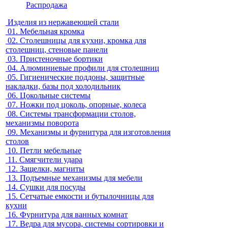
Распродажа
Изделия из нержавеющей стали
01.
Мебельная кромка
02.
Столешницы для кухни, кромка для
столешниц, стеновые панели
03.
Пристеночные бортики
04.
Алюминиевые профили для столешниц
05.
Гигиенические поддоны, защитные
накладки, базы под холодильник
06.
Цокольные системы
07.
Ножки под цоколь, опорные, колеса
08.
Системы трансформации столов,
механизмы поворота
09.
Механизмы и фурнитура для изготовления
столов
10.
Петли мебельные
11.
Смягчители удара
12.
Защелки, магниты
13.
Подъемные механизмы для мебели
14.
Сушки для посуды
15.
Сетчатые емкости и бутылочницы для
кухни
16.
Фурнитура для ванных комнат
17.
Ведра для мусора, системы сортировки и