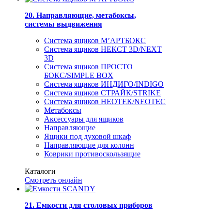
20. Направляющие, метабоксы,
системы выдвижения
Система ящиков М’АРТБОКС
Система ящиков НЕКСТ 3D/NEXT
3D
Система ящиков ПРОСТО
БОКС/SIMPLE BOX
Система ящиков ИНДИГО/INDIGO
Система ящиков СТРАЙК/STRIKE
Система ящиков НЕОТЕК/NEOTEC
Метабоксы
Аксессуары для ящиков
Направляющие
Ящики под духовой шкаф
Направляющие для колонн
Коврики противоскользящие
Каталоги
Смотреть онлайн
21. Емкости для столовых приборов