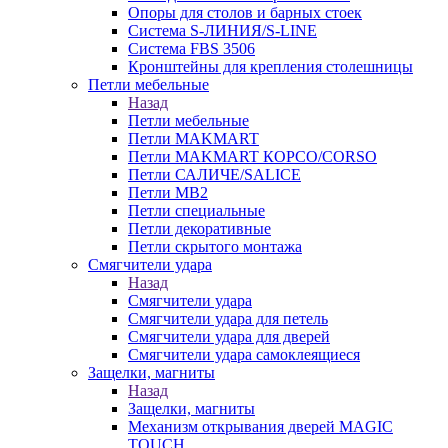
Опоры для столов и барных стоек
Система S-ЛИНИЯ/S-LINE
Система FBS 3506
Кронштейны для крепления столешницы
Петли мебельные
Назад
Петли мебельные
Петли MAKMART
Петли MAKMART КОРСО/CORSO
Петли САЛИЧЕ/SALICE
Петли MB2
Петли специальные
Петли декоративные
Петли скрытого монтажа
Смягчители удара
Назад
Смягчители удара
Смягчители удара для петель
Смягчители удара для дверей
Cмягчители удара самоклеящиеся
Защелки, магниты
Назад
Защелки, магниты
Механизм открывания дверей MAGIC
TOUCH