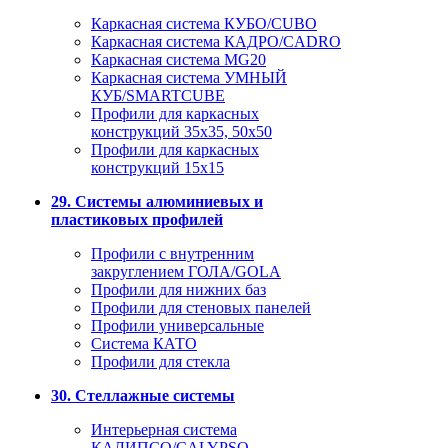
Каркасная система КУБО/CUBO
Каркасная система КАДРО/CADRO
Каркасная система MG20
Каркасная система УМНЫЙ
КУБ/SMARTCUBE
Профили для каркасных
конструкций 35x35, 50x50
Профили для каркасных
конструкций 15х15
29. Системы алюминиевых и
пластиковых профилей
Профили с внутренним
закруглением ГОЛА/GOLA
Профили для нижних баз
Профили для стеновых панелей
Профили универсальные
Система КАТО
Профили для стекла
30. Стеллажные системы
Интерьерная система
КАЛИПСО/CALYPSO