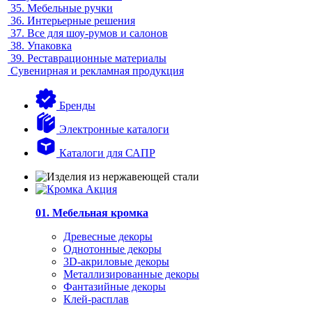
35.
Мебельные ручки
36.
Интерьерные решения
37.
Все для шоу-румов и салонов
38.
Упаковка
39.
Реставрационные материалы
Сувенирная и рекламная продукция
Бренды
Электронные каталоги
Каталоги для САПР
01. Мебельная кромка
Древесные декоры
Однотонные декоры
3D-акриловые декоры
Металлизированные декоры
Фантазийные декоры
Клей-расплав