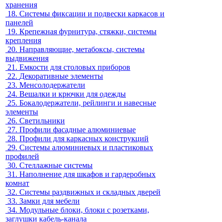
хранения
18.
Системы фиксации и подвески каркасов и
панелей
19.
Крепежная фурнитура, стяжки, системы
крепления
20.
Направляющие, метабоксы, системы
выдвижения
21.
Емкости для столовых приборов
22.
Декоративные элементы
23.
Менсолодержатели
24.
Вешалки и крючки для одежды
25.
Бокалодержатели, рейлинги и навесные
элементы
26.
Светильники
27.
Профили фасадные алюминиевые
28.
Профили для каркасных конструкций
29.
Системы алюминиевых и пластиковых
профилей
30.
Стеллажные системы
31.
Наполнение для шкафов и гардеробных
комнат
32.
Системы раздвижных и складных дверей
33.
Замки для мебели
34.
Модульные блоки, блоки с розетками,
заглушки кабель-канала