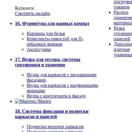
погрузк
товаров
Каталоги
Распил
Смотреть онлайн
длинном
материа
16. Фурнитура для ванных комнат
Резка
Корзины для белья
столешн
Комплекты емкостей для П-
панелей
образных ящиков
Дополни
Аксессуары
платная
упаковка
17. Ведра для мусора, системы
сортировки и хранения
Ведра для каркасов с распашными
фасадами
Ведра для каркасов с выдвижными
ящиками
Ведра с креплением к фасаду
18. Системы фиксации и подвески
каркасов и панелей
Подвески верхних каркасов
Подвески нижних каркасов