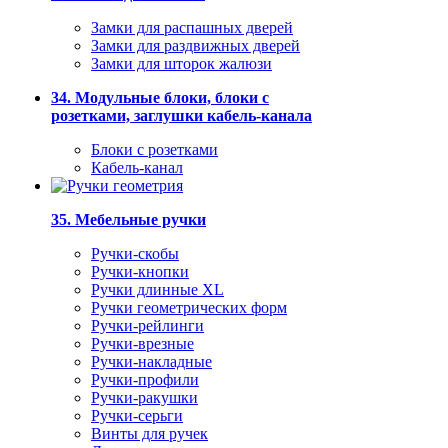
Замки для распашных дверей
Замки для раздвижных дверей
Замки для шторок жалюзи
34. Модульные блоки, блоки с
розетками, заглушки кабель-канала
Блоки с розетками
Кабель-канал
35. Мебельные ручки
Ручки-скобы
Ручки-кнопки
Ручки длинные XL
Ручки геометрических форм
Ручки-рейлинги
Ручки-врезные
Ручки-накладные
Ручки-профили
Ручки-ракушки
Ручки-серьги
Винты для ручек