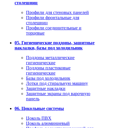
столешниц
Профили для стеновых панелей
Профили фронтальные для
столешниц
Профили соединительные и
торцевые
05. Гигиенические поддоны, защитные
накладки, базы под холодильник
Поддоны металлические
гигиенические
Поддоны пластиковые
гигиенические
Базы под холодильник
Лотки под стиральную машину
Защитные накладки
Защитные экраны под варочную
панель
06. Цокольные системы
Цоколь ПВХ
Цоколь алюминиевый