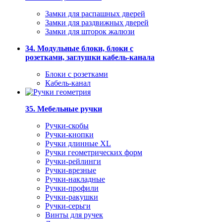
Замки для распашных дверей
Замки для раздвижных дверей
Замки для шторок жалюзи
34. Модульные блоки, блоки с
розетками, заглушки кабель-канала
Блоки с розетками
Кабель-канал
35. Мебельные ручки
Ручки-скобы
Ручки-кнопки
Ручки длинные XL
Ручки геометрических форм
Ручки-рейлинги
Ручки-врезные
Ручки-накладные
Ручки-профили
Ручки-ракушки
Ручки-серьги
Винты для ручек