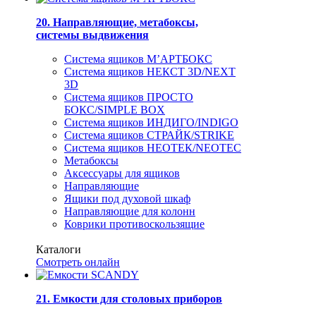
20. Направляющие, метабоксы,
системы выдвижения
Система ящиков М’АРТБОКС
Система ящиков НЕКСТ 3D/NEXT
3D
Система ящиков ПРОСТО
БОКС/SIMPLE BOX
Система ящиков ИНДИГО/INDIGO
Система ящиков СТРАЙК/STRIKE
Система ящиков НЕОТЕК/NEOTEC
Метабоксы
Аксессуары для ящиков
Направляющие
Ящики под духовой шкаф
Направляющие для колонн
Коврики противоскользящие
Каталоги
Смотреть онлайн
21. Емкости для столовых приборов