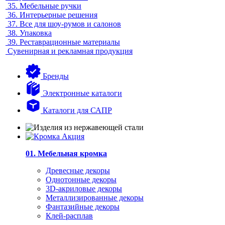
35.
Мебельные ручки
36.
Интерьерные решения
37.
Все для шоу-румов и салонов
38.
Упаковка
39.
Реставрационные материалы
Сувенирная и рекламная продукция
Бренды
Электронные каталоги
Каталоги для САПР
01. Мебельная кромка
Древесные декоры
Однотонные декоры
3D-акриловые декоры
Металлизированные декоры
Фантазийные декоры
Клей-расплав