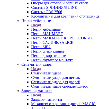
Опоры для столов и барных стоек
Система S-ЛИНИЯ/S-LINE
Система FBS 3506
Кронштейны для крепления столешницы
Петли мебельные
Назад
Петли мебельные
Петли MAKMART
Петли MAKMART КОРСО/CORSO
Петли САЛИЧЕ/SALICE
Петли MB2
Петли специальные
Петли декоративные
Петли скрытого монтажа
Смягчители удара
Назад
Смягчители удара
Смягчители удара для петель
Смягчители удара для дверей
Cмягчители удара самоклеящиеся
Защелки, магниты
Назад
Защелки, магниты
Механизм открывания дверей MAGIC
TOUCH