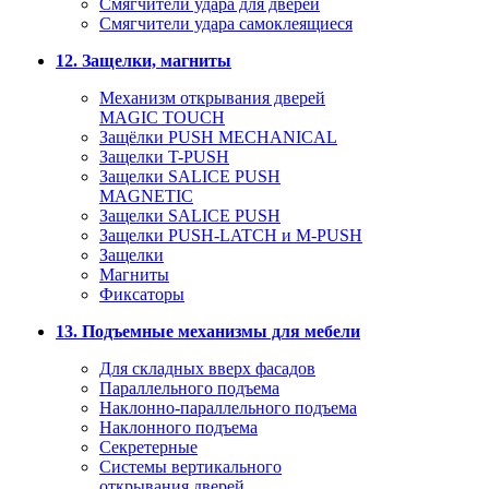
Смягчители удара для дверей
Cмягчители удара самоклеящиеся
12. Защелки, магниты
Механизм открывания дверей
MAGIC TOUCH
Защёлки PUSH MECHANICAL
Защелки T-PUSH
Защелки SALICE PUSH
MAGNETIC
Защелки SALICE PUSH
Защелки PUSH-LATCH и M-PUSH
Защелки
Магниты
Фиксаторы
13. Подъемные механизмы для мебели
Для складных вверх фасадов
Параллельного подъема
Наклонно-параллельного подъема
Наклонного подъема
Секретерные
Системы вертикального
открывания дверей