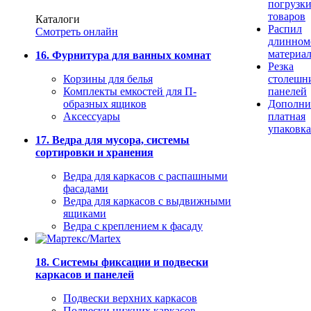
погрузк
товаров
Каталоги
Распил
Смотреть онлайн
длинном
материа
16. Фурнитура для ванных комнат
Резка
Корзины для белья
столешн
Комплекты емкостей для П-
панелей
образных ящиков
Дополни
Аксессуары
платная
упаковка
17. Ведра для мусора, системы
сортировки и хранения
Ведра для каркасов с распашными
фасадами
Ведра для каркасов с выдвижными
ящиками
Ведра с креплением к фасаду
18. Системы фиксации и подвески
каркасов и панелей
Подвески верхних каркасов
Подвески нижних каркасов