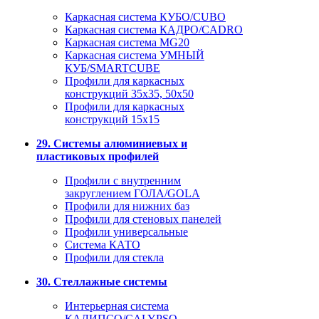
Каркасная система КУБО/CUBO
Каркасная система КАДРО/CADRO
Каркасная система MG20
Каркасная система УМНЫЙ
КУБ/SMARTCUBE
Профили для каркасных
конструкций 35x35, 50x50
Профили для каркасных
конструкций 15х15
29. Системы алюминиевых и
пластиковых профилей
Профили с внутренним
закруглением ГОЛА/GOLA
Профили для нижних баз
Профили для стеновых панелей
Профили универсальные
Система КАТО
Профили для стекла
30. Стеллажные системы
Интерьерная система
КАЛИПСО/CALYPSO