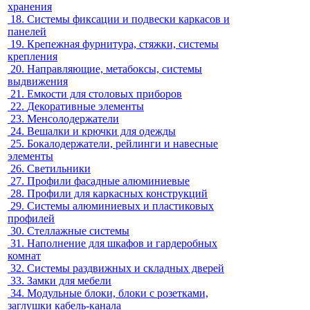
хранения
18.
Системы фиксации и подвески каркасов и
панелей
19.
Крепежная фурнитура, стяжки, системы
крепления
20.
Направляющие, метабоксы, системы
выдвижения
21.
Емкости для столовых приборов
22.
Декоративные элементы
23.
Менсолодержатели
24.
Вешалки и крючки для одежды
25.
Бокалодержатели, рейлинги и навесные
элементы
26.
Светильники
27.
Профили фасадные алюминиевые
28.
Профили для каркасных конструкций
29.
Системы алюминиевых и пластиковых
профилей
30.
Стеллажные системы
31.
Наполнение для шкафов и гардеробных
комнат
32.
Системы раздвижных и складных дверей
33.
Замки для мебели
34.
Модульные блоки, блоки с розетками,
заглушки кабель-канала