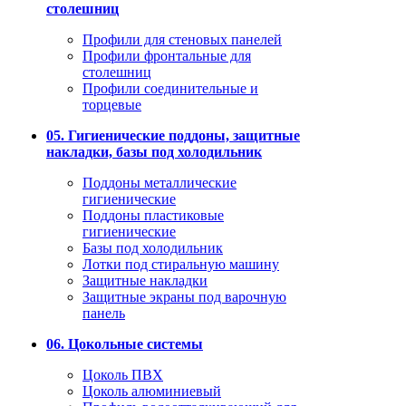
столешниц
Профили для стеновых панелей
Профили фронтальные для
столешниц
Профили соединительные и
торцевые
05. Гигиенические поддоны, защитные
накладки, базы под холодильник
Поддоны металлические
гигиенические
Поддоны пластиковые
гигиенические
Базы под холодильник
Лотки под стиральную машину
Защитные накладки
Защитные экраны под варочную
панель
06. Цокольные системы
Цоколь ПВХ
Цоколь алюминиевый