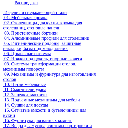
Распродажа
Изделия из нержавеющей стали
01.
Мебельная кромка
02.
Столешницы для кухни, кромка для
столешниц, стеновые панели
03.
Пристеночные бортики
04.
Алюминиевые профили для столешниц
05.
Гигиенические поддоны, защитные
накладки, базы под холодильник
06.
Цокольные системы
07.
Ножки под цоколь, опорные, колеса
08.
Системы трансформации столов,
механизмы поворота
09.
Механизмы и фурнитура для изготовления
столов
10.
Петли мебельные
11.
Смягчители удара
12.
Защелки, магниты
13.
Подъемные механизмы для мебели
14.
Сушки для посуды
15.
Сетчатые емкости и бутылочницы для
кухни
16.
Фурнитура для ванных комнат
17.
Ведра для мусора, системы сортировки и