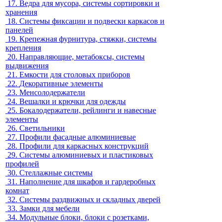
17.
Ведра для мусора, системы сортировки и
хранения
18.
Системы фиксации и подвески каркасов и
панелей
19.
Крепежная фурнитура, стяжки, системы
крепления
20.
Направляющие, метабоксы, системы
выдвижения
21.
Емкости для столовых приборов
22.
Декоративные элементы
23.
Менсолодержатели
24.
Вешалки и крючки для одежды
25.
Бокалодержатели, рейлинги и навесные
элементы
26.
Светильники
27.
Профили фасадные алюминиевые
28.
Профили для каркасных конструкций
29.
Системы алюминиевых и пластиковых
профилей
30.
Стеллажные системы
31.
Наполнение для шкафов и гардеробных
комнат
32.
Системы раздвижных и складных дверей
33.
Замки для мебели
34.
Модульные блоки, блоки с розетками,