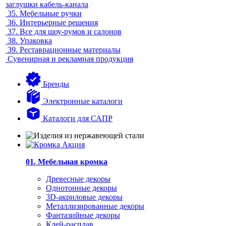
заглушки кабель-канала
35.
Мебельные ручки
36.
Интерьерные решения
37.
Все для шоу-румов и салонов
38.
Упаковка
39.
Реставрационные материалы
Сувенирная и рекламная продукция
Бренды
Электронные каталоги
Каталоги для САПР
01. Мебельная кромка
Древесные декоры
Однотонные декоры
3D-акриловые декоры
Металлизированные декоры
Фантазийные декоры
Клей-расплав