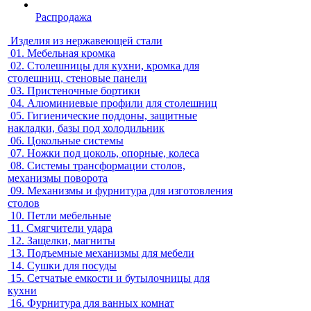
Распродажа
Изделия из нержавеющей стали
01.
Мебельная кромка
02.
Столешницы для кухни, кромка для
столешниц, стеновые панели
03.
Пристеночные бортики
04.
Алюминиевые профили для столешниц
05.
Гигиенические поддоны, защитные
накладки, базы под холодильник
06.
Цокольные системы
07.
Ножки под цоколь, опорные, колеса
08.
Системы трансформации столов,
механизмы поворота
09.
Механизмы и фурнитура для изготовления
столов
10.
Петли мебельные
11.
Смягчители удара
12.
Защелки, магниты
13.
Подъемные механизмы для мебели
14.
Сушки для посуды
15.
Сетчатые емкости и бутылочницы для
кухни
16.
Фурнитура для ванных комнат