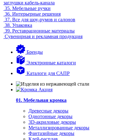
заглушки кабель-канала
35.
Мебельные ручки
36.
Интерьерные решения
37.
Все для шоу-румов и салонов
38.
Упаковка
39.
Реставрационные материалы
Сувенирная и рекламная продукция
Бренды
Электронные каталоги
Каталоги для САПР
01. Мебельная кромка
Древесные декоры
Однотонные декоры
3D-акриловые декоры
Металлизированные декоры
Фантазийные декоры
Клей-расплав