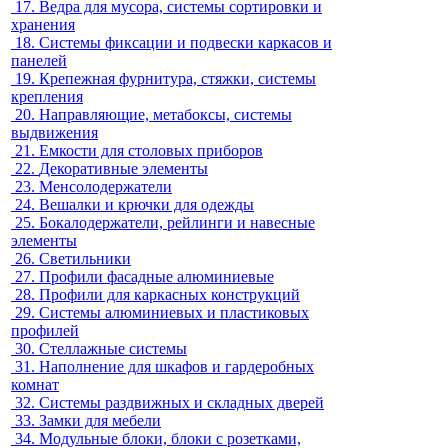
17.
Ведра для мусора, системы сортировки и
хранения
18.
Системы фиксации и подвески каркасов и
панелей
19.
Крепежная фурнитура, стяжки, системы
крепления
20.
Направляющие, метабоксы, системы
выдвижения
21.
Емкости для столовых приборов
22.
Декоративные элементы
23.
Менсолодержатели
24.
Вешалки и крючки для одежды
25.
Бокалодержатели, рейлинги и навесные
элементы
26.
Светильники
27.
Профили фасадные алюминиевые
28.
Профили для каркасных конструкций
29.
Системы алюминиевых и пластиковых
профилей
30.
Стеллажные системы
31.
Наполнение для шкафов и гардеробных
комнат
32.
Системы раздвижных и складных дверей
33.
Замки для мебели
34.
Модульные блоки, блоки с розетками,