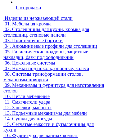
Распродажа
Изделия из нержавеющей стали
01.
Мебельная кромка
02.
Столешницы для кухни, кромка для
столешниц, стеновые панели
03.
Пристеночные бортики
04.
Алюминиевые профили для столешниц
05.
Гигиенические поддоны, защитные
накладки, базы под холодильник
06.
Цокольные системы
07.
Ножки под цоколь, опорные, колеса
08.
Системы трансформации столов,
механизмы поворота
09.
Механизмы и фурнитура для изготовления
столов
10.
Петли мебельные
11.
Смягчители удара
12.
Защелки, магниты
13.
Подъемные механизмы для мебели
14.
Сушки для посуды
15.
Сетчатые емкости и бутылочницы для
кухни
16.
Фурнитура для ванных комнат