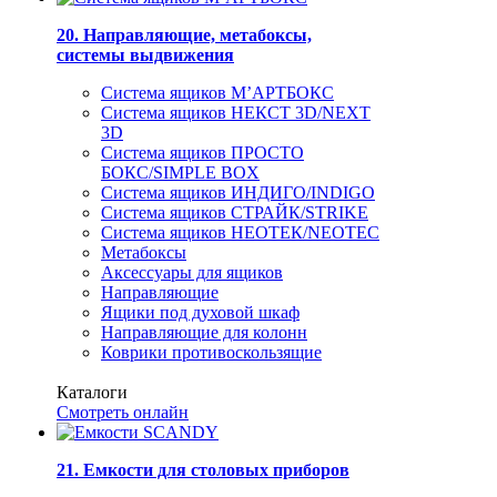
20. Направляющие, метабоксы,
системы выдвижения
Система ящиков М’АРТБОКС
Система ящиков НЕКСТ 3D/NEXT
3D
Система ящиков ПРОСТО
БОКС/SIMPLE BOX
Система ящиков ИНДИГО/INDIGO
Система ящиков СТРАЙК/STRIKE
Система ящиков НЕОТЕК/NEOTEC
Метабоксы
Аксессуары для ящиков
Направляющие
Ящики под духовой шкаф
Направляющие для колонн
Коврики противоскользящие
Каталоги
Смотреть онлайн
21. Емкости для столовых приборов