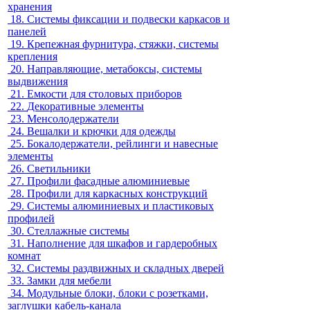
хранения
18.
Системы фиксации и подвески каркасов и
панелей
19.
Крепежная фурнитура, стяжки, системы
крепления
20.
Направляющие, метабоксы, системы
выдвижения
21.
Емкости для столовых приборов
22.
Декоративные элементы
23.
Менсолодержатели
24.
Вешалки и крючки для одежды
25.
Бокалодержатели, рейлинги и навесные
элементы
26.
Светильники
27.
Профили фасадные алюминиевые
28.
Профили для каркасных конструкций
29.
Системы алюминиевых и пластиковых
профилей
30.
Стеллажные системы
31.
Наполнение для шкафов и гардеробных
комнат
32.
Системы раздвижных и складных дверей
33.
Замки для мебели
34.
Модульные блоки, блоки с розетками,
заглушки кабель-канала