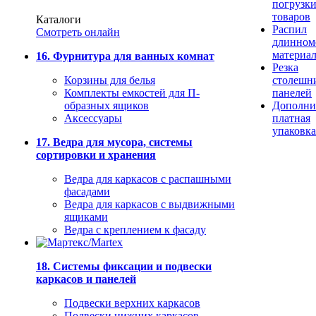
погрузк
товаров
Каталоги
Распил
Смотреть онлайн
длинном
материа
16. Фурнитура для ванных комнат
Резка
Корзины для белья
столешн
Комплекты емкостей для П-
панелей
образных ящиков
Дополни
Аксессуары
платная
упаковка
17. Ведра для мусора, системы
сортировки и хранения
Ведра для каркасов с распашными
фасадами
Ведра для каркасов с выдвижными
ящиками
Ведра с креплением к фасаду
18. Системы фиксации и подвески
каркасов и панелей
Подвески верхних каркасов
Подвески нижних каркасов