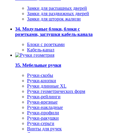
Замки для распашных дверей
Замки для раздвижных дверей
Замки для шторок жалюзи
34. Модульные блоки, блоки с
розетками, заглушки кабель-канала
Блоки с розетками
Кабель-канал
35. Мебельные ручки
Ручки-скобы
Ручки-кнопки
Ручки длинные XL
Ручки геометрических форм
Ручки-рейлинги
Ручки-врезные
Ручки-накладные
Ручки-профили
Ручки-ракушки
Ручки-серьги
Винты для ручек