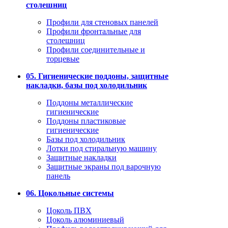
столешниц
Профили для стеновых панелей
Профили фронтальные для
столешниц
Профили соединительные и
торцевые
05. Гигиенические поддоны, защитные
накладки, базы под холодильник
Поддоны металлические
гигиенические
Поддоны пластиковые
гигиенические
Базы под холодильник
Лотки под стиральную машину
Защитные накладки
Защитные экраны под варочную
панель
06. Цокольные системы
Цоколь ПВХ
Цоколь алюминиевый