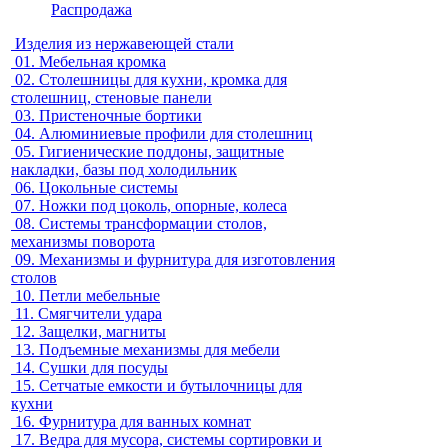
Распродажа
Изделия из нержавеющей стали
01.
Мебельная кромка
02.
Столешницы для кухни, кромка для
столешниц, стеновые панели
03.
Пристеночные бортики
04.
Алюминиевые профили для столешниц
05.
Гигиенические поддоны, защитные
накладки, базы под холодильник
06.
Цокольные системы
07.
Ножки под цоколь, опорные, колеса
08.
Системы трансформации столов,
механизмы поворота
09.
Механизмы и фурнитура для изготовления
столов
10.
Петли мебельные
11.
Смягчители удара
12.
Защелки, магниты
13.
Подъемные механизмы для мебели
14.
Сушки для посуды
15.
Сетчатые емкости и бутылочницы для
кухни
16.
Фурнитура для ванных комнат
17.
Ведра для мусора, системы сортировки и