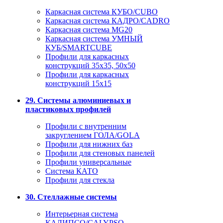
Каркасная система КУБО/CUBO
Каркасная система КАДРО/CADRO
Каркасная система MG20
Каркасная система УМНЫЙ
КУБ/SMARTCUBE
Профили для каркасных
конструкций 35x35, 50x50
Профили для каркасных
конструкций 15х15
29. Системы алюминиевых и
пластиковых профилей
Профили с внутренним
закруглением ГОЛА/GOLA
Профили для нижних баз
Профили для стеновых панелей
Профили универсальные
Система КАТО
Профили для стекла
30. Стеллажные системы
Интерьерная система
КАЛИПСО/CALYPSO