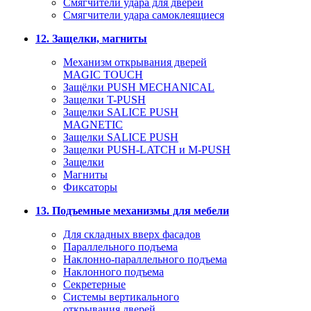
Смягчители удара для дверей
Cмягчители удара самоклеящиеся
12. Защелки, магниты
Механизм открывания дверей
MAGIC TOUCH
Защёлки PUSH MECHANICAL
Защелки T-PUSH
Защелки SALICE PUSH
MAGNETIC
Защелки SALICE PUSH
Защелки PUSH-LATCH и M-PUSH
Защелки
Магниты
Фиксаторы
13. Подъемные механизмы для мебели
Для складных вверх фасадов
Параллельного подъема
Наклонно-параллельного подъема
Наклонного подъема
Секретерные
Системы вертикального
открывания дверей