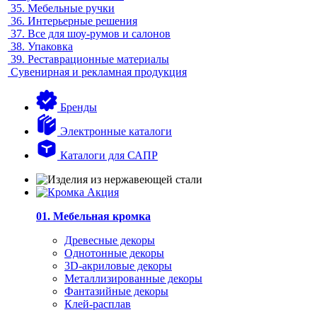
35.
Мебельные ручки
36.
Интерьерные решения
37.
Все для шоу-румов и салонов
38.
Упаковка
39.
Реставрационные материалы
Сувенирная и рекламная продукция
Бренды
Электронные каталоги
Каталоги для САПР
01. Мебельная кромка
Древесные декоры
Однотонные декоры
3D-акриловые декоры
Металлизированные декоры
Фантазийные декоры
Клей-расплав