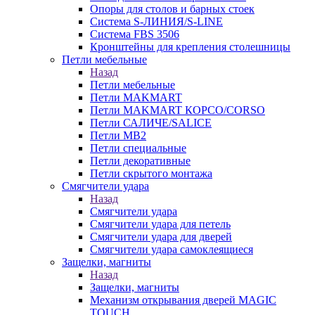
Опоры для столов и барных стоек
Система S-ЛИНИЯ/S-LINE
Система FBS 3506
Кронштейны для крепления столешницы
Петли мебельные
Назад
Петли мебельные
Петли MAKMART
Петли MAKMART КОРСО/CORSO
Петли САЛИЧЕ/SALICE
Петли MB2
Петли специальные
Петли декоративные
Петли скрытого монтажа
Смягчители удара
Назад
Смягчители удара
Смягчители удара для петель
Смягчители удара для дверей
Cмягчители удара самоклеящиеся
Защелки, магниты
Назад
Защелки, магниты
Механизм открывания дверей MAGIC
TOUCH