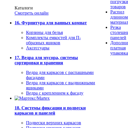
погрузк
товаров
Каталоги
Распил
Смотреть онлайн
длинном
материа
16. Фурнитура для ванных комнат
Резка
Корзины для белья
столешн
Комплекты емкостей для П-
панелей
образных ящиков
Дополни
Аксессуары
платная
упаковка
17. Ведра для мусора, системы
сортировки и хранения
Ведра для каркасов с распашными
фасадами
Ведра для каркасов с выдвижными
ящиками
Ведра с креплением к фасаду
18. Системы фиксации и подвески
каркасов и панелей
Подвески верхних каркасов
Подвески нижних каркасов