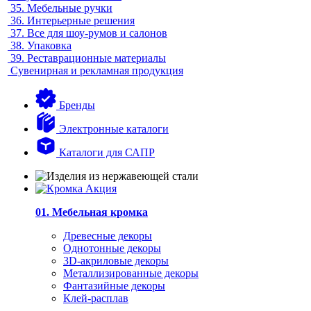
35.
Мебельные ручки
36.
Интерьерные решения
37.
Все для шоу-румов и салонов
38.
Упаковка
39.
Реставрационные материалы
Сувенирная и рекламная продукция
Бренды
Электронные каталоги
Каталоги для САПР
01. Мебельная кромка
Древесные декоры
Однотонные декоры
3D-акриловые декоры
Металлизированные декоры
Фантазийные декоры
Клей-расплав