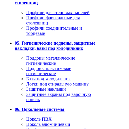
столешниц
Профили для стеновых панелей
Профили фронтальные для
столешниц
Профили соединительные и
торцевые
05. Гигиенические поддоны, защитные
накладки, базы под холодильник
Поддоны металлические
гигиенические
Поддоны пластиковые
гигиенические
Базы под холодильник
Лотки под стиральную машину
Защитные накладки
Защитные экраны под варочную
панель
06. Цокольные системы
Цоколь ПВХ
Цоколь алюминиевый