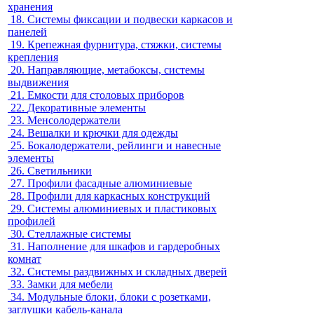
хранения
18.
Системы фиксации и подвески каркасов и
панелей
19.
Крепежная фурнитура, стяжки, системы
крепления
20.
Направляющие, метабоксы, системы
выдвижения
21.
Емкости для столовых приборов
22.
Декоративные элементы
23.
Менсолодержатели
24.
Вешалки и крючки для одежды
25.
Бокалодержатели, рейлинги и навесные
элементы
26.
Светильники
27.
Профили фасадные алюминиевые
28.
Профили для каркасных конструкций
29.
Системы алюминиевых и пластиковых
профилей
30.
Стеллажные системы
31.
Наполнение для шкафов и гардеробных
комнат
32.
Системы раздвижных и складных дверей
33.
Замки для мебели
34.
Модульные блоки, блоки с розетками,
заглушки кабель-канала