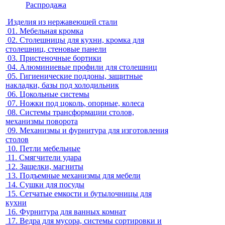
Распродажа
Изделия из нержавеющей стали
01.
Мебельная кромка
02.
Столешницы для кухни, кромка для
столешниц, стеновые панели
03.
Пристеночные бортики
04.
Алюминиевые профили для столешниц
05.
Гигиенические поддоны, защитные
накладки, базы под холодильник
06.
Цокольные системы
07.
Ножки под цоколь, опорные, колеса
08.
Системы трансформации столов,
механизмы поворота
09.
Механизмы и фурнитура для изготовления
столов
10.
Петли мебельные
11.
Смягчители удара
12.
Защелки, магниты
13.
Подъемные механизмы для мебели
14.
Сушки для посуды
15.
Сетчатые емкости и бутылочницы для
кухни
16.
Фурнитура для ванных комнат
17.
Ведра для мусора, системы сортировки и