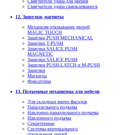
Смягчители удара для дверей
Cмягчители удара самоклеящиеся
12. Защелки, магниты
Механизм открывания дверей
MAGIC TOUCH
Защёлки PUSH MECHANICAL
Защелки T-PUSH
Защелки SALICE PUSH
MAGNETIC
Защелки SALICE PUSH
Защелки PUSH-LATCH и M-PUSH
Защелки
Магниты
Фиксаторы
13. Подъемные механизмы для мебели
Для складных вверх фасадов
Параллельного подъема
Наклонно-параллельного подъема
Наклонного подъема
Секретерные
Системы вертикального
открывания дверей