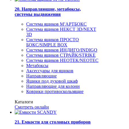
20. Направляющие, метабоксы,
системы выдвижения
Система ящиков М’АРТБОКС
Система ящиков НЕКСТ 3D/NEXT
3D
Система ящиков ПРОСТО
БОКС/SIMPLE BOX
Система ящиков ИНДИГО/INDIGO
Система ящиков СТРАЙК/STRIKE
Система ящиков НЕОТЕК/NEOTEC
Метабоксы
Аксессуары для ящиков
Направляющие
Ящики под духовой шкаф
Направляющие для колонн
Коврики противоскользящие
Каталоги
Смотреть онлайн
21. Емкости для столовых приборов