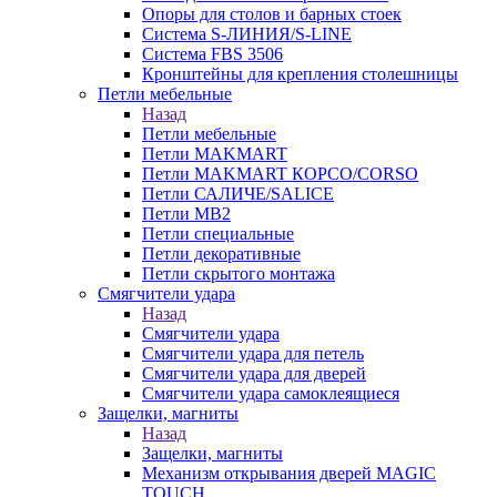
Опоры для столов и барных стоек
Система S-ЛИНИЯ/S-LINE
Система FBS 3506
Кронштейны для крепления столешницы
Петли мебельные
Назад
Петли мебельные
Петли MAKMART
Петли MAKMART КОРСО/CORSO
Петли САЛИЧЕ/SALICE
Петли MB2
Петли специальные
Петли декоративные
Петли скрытого монтажа
Смягчители удара
Назад
Смягчители удара
Смягчители удара для петель
Смягчители удара для дверей
Cмягчители удара самоклеящиеся
Защелки, магниты
Назад
Защелки, магниты
Механизм открывания дверей MAGIC
TOUCH