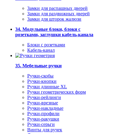
Замки для распашных дверей
Замки для раздвижных дверей
Замки для шторок жалюзи
34. Модульные блоки, блоки с
розетками, заглушки кабель-канала
Блоки с розетками
Кабель-канал
35. Мебельные ручки
Ручки-скобы
Ручки-кнопки
Ручки длинные XL
Ручки геометрических форм
Ручки-рейлинги
Ручки-врезные
Ручки-накладные
Ручки-профили
Ручки-ракушки
Ручки-серьги
Винты для ручек