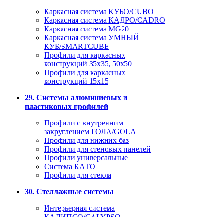
Каркасная система КУБО/CUBO
Каркасная система КАДРО/CADRO
Каркасная система MG20
Каркасная система УМНЫЙ
КУБ/SMARTCUBE
Профили для каркасных
конструкций 35x35, 50x50
Профили для каркасных
конструкций 15х15
29. Системы алюминиевых и
пластиковых профилей
Профили с внутренним
закруглением ГОЛА/GOLA
Профили для нижних баз
Профили для стеновых панелей
Профили универсальные
Система КАТО
Профили для стекла
30. Стеллажные системы
Интерьерная система
КАЛИПСО/CALYPSO